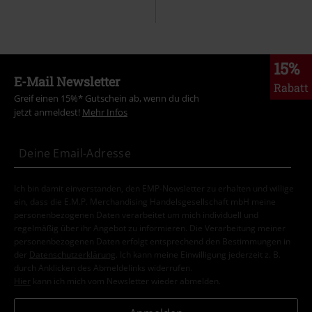
15%
E-Mail Newsletter
Rabatt
Greif einen 15%* Gutschein ab, wenn du dich
jetzt anmeldest!
Mehr Infos
Ich bin damit einverstanden, den EMP-Newsletter zu erhalten und willige
ein, dass die E.M.P. Merchandising Handelsgesellschaft mbH meine
personenbezogenen Daten verarbeitet um mich individuell und
regelmäßig über ihr Angebot zu informieren. Die Verarbeitung meiner
personenbezogenen Daten erfolgt entsprechend den Bestimmungen in
der
Datenschutzerklärung
. Ich kann meine Einwilligung jederzeit z. B.
durch Anklicken des Abmeldelinks widerrufen.
Hier
kann ich mich vom Newsletter wieder abmelden.