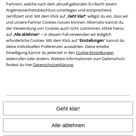
Partnern, welche nach dem aktuell geltenden EU-Recht einem
Entsorgung und Umweltschutz
Angemessenheitsbeschluss unterliegen und entsprechend
zertifiziert sind. Mit dem Klick auf „
Geht klar!
“ willigst du ein, dass wir
Konformitätserklärung
und unsere Partner Cookies nutzen können. Alternativ kannst du
der Verwendung von Cookies auch nicht zustimmen, klicke hierzu
auf „
Alle ablehnen
“ – in diesem Fall verwenden wir lediglich
Information zur Barrierefreiheit
erforderliche Cookies. Mit dem Klick auf "
Einstellungen
" kannst du
deine individuellen Präferenzen auswählen. Deine erteilte
Cookie-Einstellungen
Einwilligung kannst du jederzeit in den
Cookie-Einstellungen
widerrufen oder ändern. Weitere Informationen zum Datenschutz
Vertrag widerrufen
findest du hier
Datenschutzerklärung
.
Alle Preise inkl. gesetzlicher Mehrwertsteuer, zzgl.
Versandkosten
© 1986-2026 E.M.P. Merchandising HGmbH
Geht klar!
EMP Online Shops
Alle ablehnen
EMP International