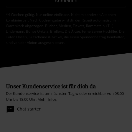
Anmelden
*4 Wochen gültig. Nur online einlösbar. Nicht mit anderen Aktionen
kombinierbar. Nach Codeeingabe wird dir der Rabatt automatisch im
Warenkorb abgezogen. Bücher, Medien, Tickets, Rammstein, (Till)
Lindemann, Böhse Onkelz, Broilers, Die Ärzte, Feine Sahne Fischfilet, Die
Toten Hosen, Gutscheine & Artikel, die einen Spendenbeitrag beinhalten,
sind von der Aktion ausgeschlossen.
Unser Kundenservice ist für dich da
Der Kundenservice ist am nächsten Tag wieder erreichbar von 08:00
Uhr bis 18:00 Uhr.
Mehr Infos
Chat starten