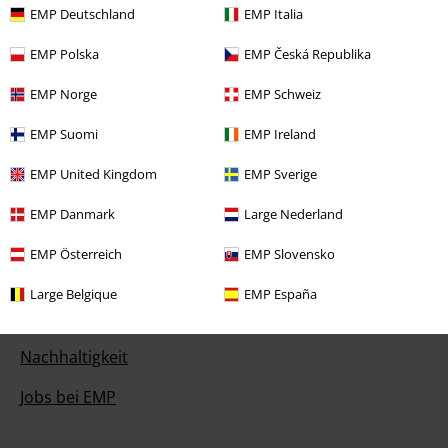
EMP Deutschland
EMP Italia
EMP Gutscheine bestellen
EMP Polska
EMP Česká Republika
EMP Backstage Club
EMP Norge
EMP Schweiz
Studentenrabatt
EMP Suomi
EMP Ireland
EMP United Kingdom
EMP Sverige
Über EMP
EMP Danmark
Large Nederland
EMP Events
EMP Österreich
EMP Slovensko
Partnerprogramm
Large Belgique
EMP España
EMP Stores
Nachhaltigkeit
Jobs bei EMP