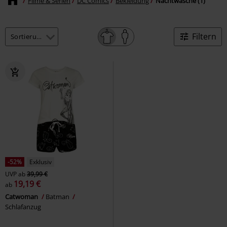
Filme & Serien
DC Comics
Bekleidung
Nachtwäsche (1)
Filtern
-52%
Exklusiv
UVP
ab
39,99 €
19,19 €
ab
Catwoman
Batman
Schlafanzug