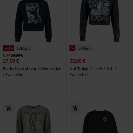
-53%
Exklusiv
%
Exklusiv
UVP
59,99 €
27,99 €
23,99 €
Be the black sheep
Wednesday
Not Today
Lilo & Stitch
Sweatshirt
Sweatshirt