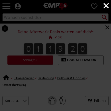
×
EMP
0
Merchandise
-
Packst
Katalog
suchen
Fanartikel
durchsuchen
Shop
für
Deine Afterwork Deals warten auf dich!*
Rock
-15%
&
Entertainment
0
1
1
9
1
9
0
1
1
9
1
8
2
0
8
9
Schlag zu!
Code
AFTERWORK
kopieren
Filme & Serien
Bekleidung
Pullover & Hoodies
Sweatshirts (86)
Filtern