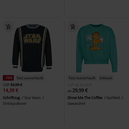
-76%
Fast ausverkauft
Fast ausverkauft
Exklusiv
UVP
59,99 €
UVP
ab
49,90 €
14,39 €
29,99 €
ab
Schriftzug
Star Wars
Show Me The Coffee
Garfield
Strickpullover
Sweatshirt