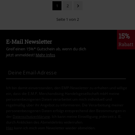
1
2
Seite 1 von 2
15%
E-Mail Newsletter
Rabatt
Greif einen 15%* Gutschein ab, wenn du dich
jetzt anmeldest!
Mehr Infos
Ich bin damit einverstanden, den EMP-Newsletter zu erhalten und willige
ein, dass die E.M.P. Merchandising Handelsgesellschaft mbH meine
personenbezogenen Daten verarbeitet um mich individuell und
regelmäßig über ihr Angebot zu informieren. Die Verarbeitung meiner
personenbezogenen Daten erfolgt entsprechend den Bestimmungen in
der
Datenschutzerklärung
. Ich kann meine Einwilligung jederzeit z. B.
durch Anklicken des Abmeldelinks widerrufen.
Hier
kann ich mich vom Newsletter wieder abmelden.