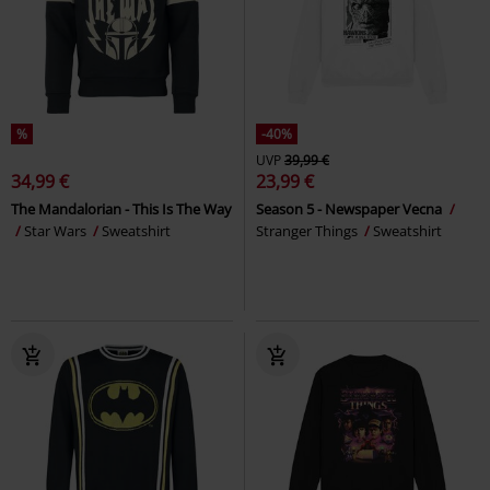
%
-40%
UVP
39,99 €
34,99 €
23,99 €
The Mandalorian - This Is The Way
Season 5 - Newspaper Vecna
Star Wars
Sweatshirt
Stranger Things
Sweatshirt