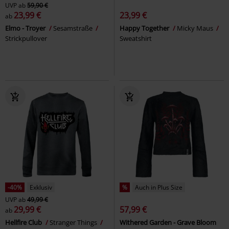
UVP
ab
59,90 €
23,99 €
23,99 €
ab
Elmo - Troyer
Sesamstraße
Happy Together
Micky Maus
Strickpullover
Sweatshirt
-40%
Exklusiv
%
Auch in Plus Size
UVP
ab
49,99 €
29,99 €
57,99 €
ab
Hellfire Club
Stranger Things
Withered Garden - Grave Bloom