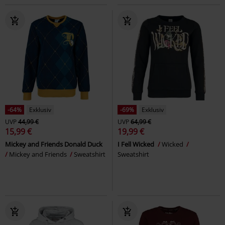
-64%
Exklusiv
-69%
Exklusiv
UVP
44,99 €
UVP
64,99 €
15,99 €
19,99 €
Mickey and Friends Donald Duck
I Fell Wicked
Wicked
Mickey and Friends
Sweatshirt
Sweatshirt