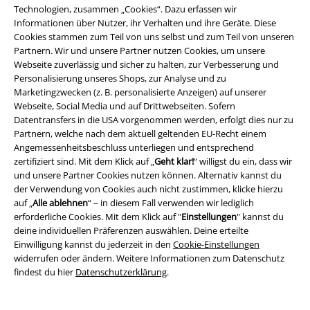
Gewinnspiele
Technologien, zusammen „Cookies“. Dazu erfassen wir
Informationen über Nutzer, ihr Verhalten und ihre Geräte. Diese
EMP Gutscheine bestellen
Cookies stammen zum Teil von uns selbst und zum Teil von unseren
Partnern. Wir und unsere Partner nutzen Cookies, um unsere
EMP Backstage Club
Webseite zuverlässig und sicher zu halten, zur Verbesserung und
Personalisierung unseres Shops, zur Analyse und zu
Studentenrabatt
Marketingzwecken (z. B. personalisierte Anzeigen) auf unserer
Webseite, Social Media und auf Drittwebseiten. Sofern
Datentransfers in die USA vorgenommen werden, erfolgt dies nur zu
Partnern, welche nach dem aktuell geltenden EU-Recht einem
Angemessenheitsbeschluss unterliegen und entsprechend
Über EMP
zertifiziert sind. Mit dem Klick auf „
Geht klar!
“ willigst du ein, dass wir
und unsere Partner Cookies nutzen können. Alternativ kannst du
EMP Events
der Verwendung von Cookies auch nicht zustimmen, klicke hierzu
auf „
Alle ablehnen
“ – in diesem Fall verwenden wir lediglich
Partnerprogramm
erforderliche Cookies. Mit dem Klick auf "
Einstellungen
" kannst du
deine individuellen Präferenzen auswählen. Deine erteilte
EMP Stores
Einwilligung kannst du jederzeit in den
Cookie-Einstellungen
widerrufen oder ändern. Weitere Informationen zum Datenschutz
Nachhaltigkeit
findest du hier
Datenschutzerklärung
.
Jobs bei EMP