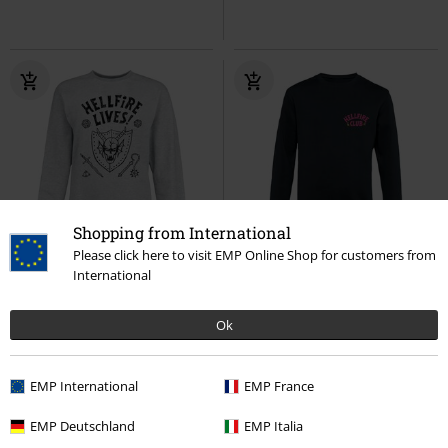
Shopping from International
Please click here to visit EMP Online Shop for customers from
-25%
Fast ausverkauft
International
UVP
ab
39,99 €
39,99 €
29,99 €
ab
Ok
Season 5 - Hellfire Lives!
Pink Hellfire Club
Stranger
Stranger Things
Sweatshirt
Things
Sweatshirt
EMP International
EMP France
EMP Deutschland
EMP Italia