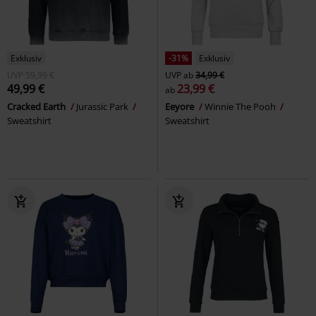
Exklusiv
-31%
Exklusiv
UVP
59,99 €
UVP
ab
34,99 €
49,99 €
23,99 €
ab
Cracked Earth
Jurassic Park
Eeyore
Winnie The Pooh
Sweatshirt
Sweatshirt