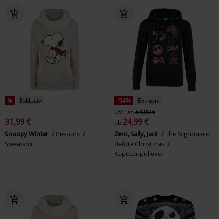
%
Exklusiv
-54%
Exklusiv
UVP
ab
54,99 €
31,99 €
24,99 €
ab
Snoopy Winter
Peanuts
Zero, Sally, Jack
The Nightmare
Sweatshirt
Before Christmas
Kapuzenpullover