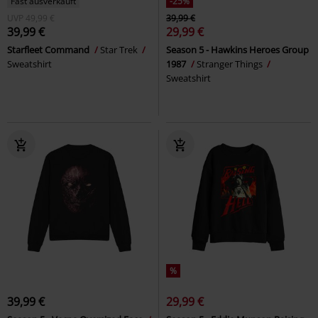
Fast ausverkauft
-25%
UVP
49,99 €
39,99 €
39,99 €
29,99 €
Starfleet Command
Star Trek
Season 5 - Hawkins Heroes Group
Sweatshirt
1987
Stranger Things
Sweatshirt
%
39,99 €
29,99 €