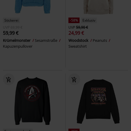
Stickerei
-58%
Exklusiv
UVP
69,99 €
UVP
59,90 €
59,99 €
24,99 €
Krümelmonster
Sesamstraße
Woodstock
Peanuts
Kapuzenpullover
Sweatshirt