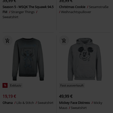
39,99 €
39,99 €
Season 5 - WSQK The Squawk 94.5
Christmas Cookie
Sesamstraße
FM
Stranger Things
Weihnachtspullover
Sweatshirt
%
Exklusiv
Fast ausverkauft
19,19 €
49,99 €
Ohana
Lilo & Stitch
Sweatshirt
Mickey Face Distress
Micky
Maus
Sweatshirt