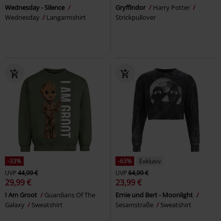
Wednesday - Silence
Gryffindor
Harry Potter
Wednesday
Langarmshirt
Strickpullover
-33%
-63%
Exklusiv
UVP
44,99 €
UVP
64,99 €
29,99 €
23,99 €
I Am Groot
Guardians Of The
Ernie und Bert - Moonlight
Galaxy
Sweatshirt
Sesamstraße
Sweatshirt