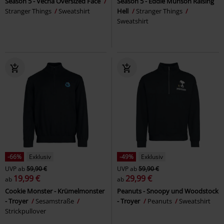
Season 5 - Vecna Oversized Face
Season 5 - Eddie Munson Raising
Stranger Things
Sweatshirt
Hell
Stranger Things
Sweatshirt
-66%
Exklusiv
-49%
Exklusiv
UVP
ab
59,90 €
UVP
ab
59,90 €
19,99 €
29,99 €
ab
ab
Cookie Monster - Krümelmonster
Peanuts - Snoopy und Woodstock
- Troyer
Sesamstraße
- Troyer
Peanuts
Sweatshirt
Strickpullover