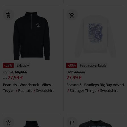
-53%
Exklusiv
-30%
Fast ausverkauft
UVP
ab
59,90 €
UVP
39,99 €
27,99 €
27,99 €
ab
Peanuts - Woodstock - Vibes -
Season 5 - Bradleys Big Buy Advert
Troyer
Peanuts
Sweatshirt
Stranger Things
Sweatshirt