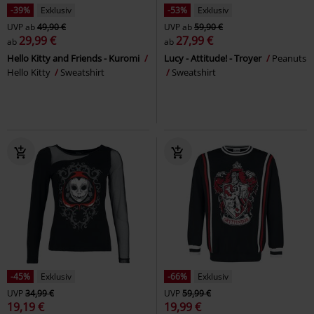
-39%
Exklusiv
-53%
Exklusiv
UVP
ab
49,90 €
UVP
ab
59,90 €
29,99 €
27,99 €
ab
ab
Hello Kitty and Friends - Kuromi
Lucy - Attitude! - Troyer
Peanuts
Hello Kitty
Sweatshirt
Sweatshirt
-45%
Exklusiv
-66%
Exklusiv
UVP
34,99 €
UVP
59,99 €
19,19 €
19,99 €