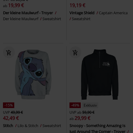
19,99 €
19,19 €
ab
Der kleine Maulwurf - Troyer
Vintage Shield
Captain America
Der kleine Maulwurf
Sweatshirt
Sweatshirt
-15%
-49%
Exklusiv
UVP
49,99 €
UVP
ab
59,90 €
42,49 €
29,99 €
ab
Stitch
Lilo & Stitch
Sweatshirt
Snoopy - Something Amazing Is
Just Around The Corner - Troyer