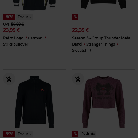
-60%
Exklusiv
%
UVP
59,99 €
23,99 €
22,39 €
Retro Logo
Batman
Season 5 - Group Thunder Metal
Strickpullover
Band
Stranger Things
Sweatshirt
-59%
Exklusiv
%
Exklusiv