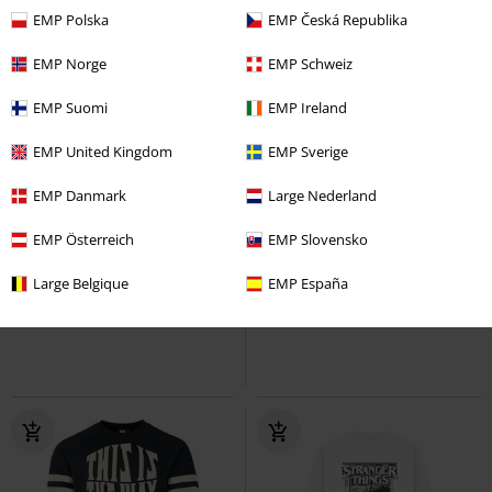
EMP Polska
EMP Česká Republika
EMP Norge
EMP Schweiz
EMP Suomi
EMP Ireland
EMP United Kingdom
EMP Sverige
EMP Danmark
Large Nederland
-49%
Exklusiv
%
UVP
ab
59,90 €
EMP Österreich
EMP Slovensko
29,99 €
15,99 €
ab
Large Belgique
EMP España
Meow - Troyer
Simon's Cat
Mickey Mouse USA
Micky Maus
Sweatshirt
Sweatshirt