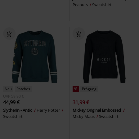
Peanuts
Sweatshirt
Neu
Patches
%
Prägung
UVP
59,90 €
44,99 €
31,99 €
Slytherin - Antic
Harry Potter
Mickey Original Embossed
Sweatshirt
Micky Maus
Sweatshirt