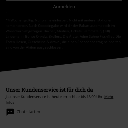
Anmelden
*4 Wochen gültig. Nur online einlösbar. Nicht mit anderen Aktionen
kombinierbar. Nach Codeeingabe wird dir der Rabatt automatisch im
Warenkorb abgezogen. Bücher, Medien, Tickets, Rammstein, (Till)
Lindemann, Böhse Onkelz, Broilers, Die Ärzte, Feine Sahne Fischfilet, Die
Toten Hosen, Gutscheine & Artikel, die einen Spendenbeitrag beinhalten,
sind von der Aktion ausgeschlossen.
Unser Kundenservice ist für dich da
Ja, unser Kundenservice ist heute erreichbar bis 18:00 Uhr.
Mehr
Infos
Chat starten