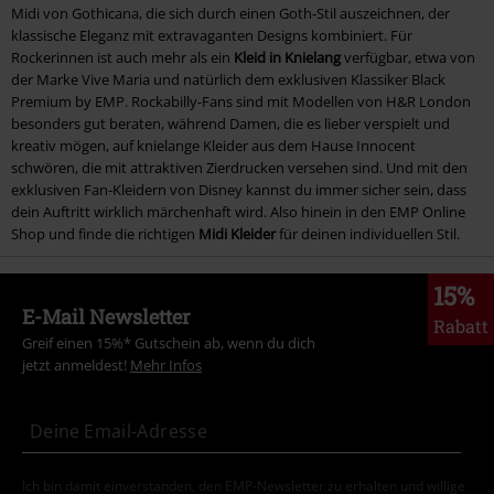
Midi von Gothicana, die sich durch einen Goth-Stil auszeichnen, der
klassische Eleganz mit extravaganten Designs kombiniert. Für
Rockerinnen ist auch mehr als ein
Kleid in Knielang
verfügbar, etwa von
der Marke Vive Maria und natürlich dem exklusiven Klassiker Black
Premium by EMP. Rockabilly-Fans sind mit Modellen von H&R London
besonders gut beraten, während Damen, die es lieber verspielt und
kreativ mögen, auf knielange Kleider aus dem Hause Innocent
schwören, die mit attraktiven Zierdrucken versehen sind. Und mit den
exklusiven Fan-Kleidern von Disney kannst du immer sicher sein, dass
dein Auftritt wirklich märchenhaft wird. Also hinein in den EMP Online
Shop und finde die richtigen
Midi Kleider
für deinen individuellen Stil.
15%
E-Mail Newsletter
Rabatt
Greif einen 15%* Gutschein ab, wenn du dich
jetzt anmeldest!
Mehr Infos
Ich bin damit einverstanden, den EMP-Newsletter zu erhalten und willige