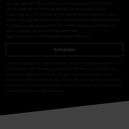
ein, dass die E.M.P. Merchandising Handelsgesellschaft mbH meine
personenbezogenen Daten verarbeitet um mich individuell und
regelmäßig über ihr Angebot zu informieren. Die Verarbeitung meiner
personenbezogenen Daten erfolgt entsprechend den Bestimmungen in
der
Datenschutzerklärung
. Ich kann meine Einwilligung jederzeit z. B.
durch Anklicken des Abmeldelinks widerrufen.
Hier
kann ich mich vom Newsletter wieder abmelden.
Anmelden
*4 Wochen gültig. Nur online einlösbar. Nicht mit anderen Aktionen
kombinierbar. Nach Codeeingabe wird dir der Rabatt automatisch im
Warenkorb abgezogen. Bücher, Medien, Tickets, Rammstein, (Till)
Lindemann, Böhse Onkelz, Broilers, Die Ärzte, Feine Sahne Fischfilet, Die
Toten Hosen, Gutscheine & Artikel, die einen Spendenbeitrag beinhalten,
sind von der Aktion ausgeschlossen.