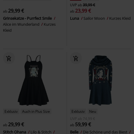
UVP
ab
39,99 €
29,99 €
23,99 €
ab
ab
Grinsekatze - Purrfect Smile
Luna
Sailor Moon
Kurzes Kleid
Alice im Wunderland
Kurzes
Kleid
Exklusiv
Auch in Plus Size
Exklusiv
Neu
UVP
ab
74,99 €
29,99 €
59,99 €
ab
ab
Stitch Ohana
Lilo & Stitch
Belle
Die Schöne und das Biest