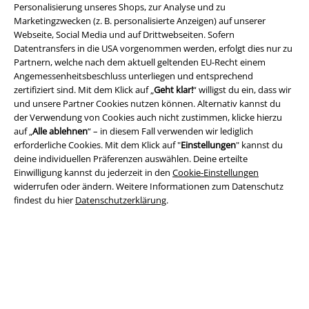
Personalisierung unseres Shops, zur Analyse und zu
Rechtliches
Marketingzwecken (z. B. personalisierte Anzeigen) auf unserer
Webseite, Social Media und auf Drittwebseiten. Sofern
AGB
Datentransfers in die USA vorgenommen werden, erfolgt dies nur zu
Partnern, welche nach dem aktuell geltenden EU-Recht einem
Impressum
Angemessenheitsbeschluss unterliegen und entsprechend
zertifiziert sind. Mit dem Klick auf „
Geht klar!
“ willigst du ein, dass wir
und unsere Partner Cookies nutzen können. Alternativ kannst du
Datenschutz
der Verwendung von Cookies auch nicht zustimmen, klicke hierzu
auf „
Alle ablehnen
“ – in diesem Fall verwenden wir lediglich
Entsorgung und Umweltschutz
erforderliche Cookies. Mit dem Klick auf "
Einstellungen
" kannst du
deine individuellen Präferenzen auswählen. Deine erteilte
Konformitätserklärung
Einwilligung kannst du jederzeit in den
Cookie-Einstellungen
widerrufen oder ändern. Weitere Informationen zum Datenschutz
Information zur Barrierefreiheit
findest du hier
Datenschutzerklärung
.
Cookie-Einstellungen
Vertrag widerrufen
Alle Preise inkl. gesetzlicher Mehrwertsteuer, zzgl.
Versandkosten
© 1986-2026 E.M.P. Merchandising HGmbH