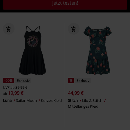
Jetzt testen!
-50%
Exklusiv
%
Exklusiv
UVP
ab
39,99 €
19,99 €
44,99 €
ab
Luna
Sailor Moon
Kurzes Kleid
Stitch
Lilo & Stitch
Mittellanges Kleid