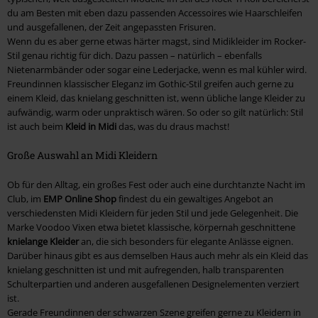
du am Besten mit eben dazu passenden Accessoires wie Haarschleifen
und ausgefallenen, der Zeit angepassten Frisuren.
Wenn du es aber gerne etwas härter magst, sind Midikleider im Rocker-
Stil genau richtig für dich. Dazu passen – natürlich – ebenfalls
Nietenarmbänder oder sogar eine Lederjacke, wenn es mal kühler wird.
Freundinnen klassischer Eleganz im Gothic-Stil greifen auch gerne zu
einem Kleid, das knielang geschnitten ist, wenn übliche lange Kleider zu
aufwändig, warm oder unpraktisch wären. So oder so gilt natürlich: Stil
ist auch beim
Kleid in Midi
das, was du draus machst!
Große Auswahl an Midi Kleidern
Ob für den Alltag, ein großes Fest oder auch eine durchtanzte Nacht im
Club, im
EMP Online Shop
findest du ein gewaltiges Angebot an
verschiedensten Midi Kleidern für jeden Stil und jede Gelegenheit. Die
Marke Voodoo Vixen etwa bietet klassische, körpernah geschnittene
knielange Kleider
an, die sich besonders für elegante Anlässe eignen.
Darüber hinaus gibt es aus demselben Haus auch mehr als ein Kleid das
knielang geschnitten ist und mit aufregenden, halb transparenten
Schulterpartien und anderen ausgefallenen Designelementen verziert
ist.
Gerade Freundinnen der schwarzen Szene greifen gerne zu Kleidern in