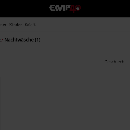
EMP
Merchandise
-
Fanartikel
ner
Kinder
Sale %
Shop
für
Nachtwäsche (1)
g
Rock
&
Entertainment
Geschlecht