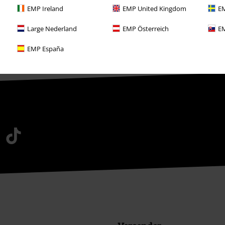
EMP Ireland
EMP United Kingdom
EM
Large Nederland
EMP Österreich
EM
EMP España