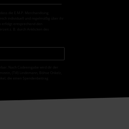
, dass die E.M.P. Merchandising
ch individuell und regelmäßig über ihr
 erfolgt entsprechend den
erzeit z. B. durch Anklicken des
erbar. Nach Codeeingabe wird dir der
tein, (Till) Lindemann, Böhse Onkelz,
tikel, die einen Spendenbeitrag