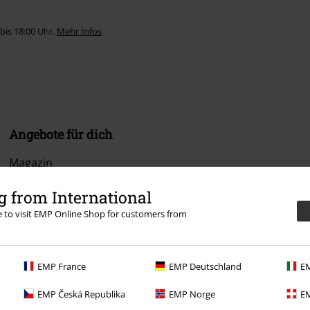
bis 18:00 Uhr.
Mehr Infos
Angebote für dich
Magazin
Gewinnspiele
 from International
re to visit EMP Online Shop for customers from
EMP Gutscheine bestellen
EMP Backstage Club
EMP France
EMP Deutschland
EM
Studentenrabatt
EMP Česká Republika
EMP Norge
EM