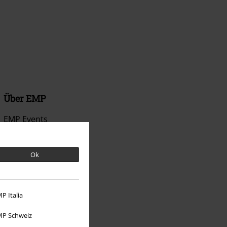
Über EMP
EMP Events
Partnerprogramm
Ok
EMP Stores
Nachhaltigkeit
P Italia
Jobs bei EMP
P Schweiz