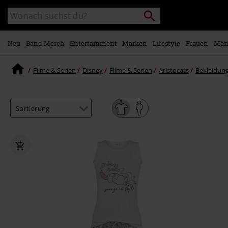
Zum
Packstation
Katalog
Hauptinhalt
suchen
durchsuchen
springen
Neu
Band Merch
Entertainment
Marken
Lifestyle
Frauen
Män
Filme & Serien
Disney
Filme & Serien
Aristocats
Bekleidun