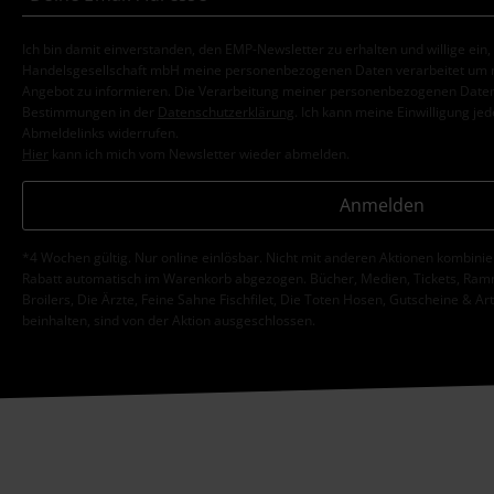
Ich bin damit einverstanden, den EMP-Newsletter zu erhalten und willige ein
Handelsgesellschaft mbH meine personenbezogenen Daten verarbeitet um mi
Angebot zu informieren. Die Verarbeitung meiner personenbezogenen Daten
Bestimmungen in der
Datenschutzerklärung
. Ich kann meine Einwilligung jed
Abmeldelinks widerrufen.
Hier
kann ich mich vom Newsletter wieder abmelden.
Anmelden
*4 Wochen gültig. Nur online einlösbar. Nicht mit anderen Aktionen kombini
Rabatt automatisch im Warenkorb abgezogen. Bücher, Medien, Tickets, Ramms
Broilers, Die Ärzte, Feine Sahne Fischfilet, Die Toten Hosen, Gutscheine & Ar
beinhalten, sind von der Aktion ausgeschlossen.