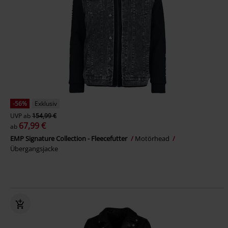
-56%
Exklusiv
UVP
ab
154,99 €
67,99 €
ab
EMP Signature Collection - Fleecefutter
Motörhead
Übergangsjacke