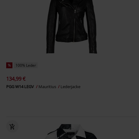
%
100% Leder
134,99 €
PGG W14 LEGV
Mauritius
Lederjacke