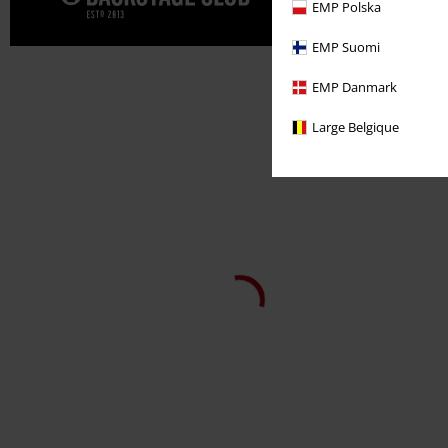
Gönn' dir j
EMP Polska
EMP Suomi
EMP Danmark
Large Belgique
-35%
Fast ausverkauft
UVP
169,99 €
109,99 €
Rebela
Ragwear
Winterjacke