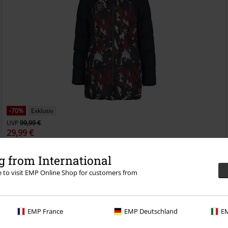
-70%
Exklusiv
UVP
99,99 €
29,99 €
Camouflage Winter Jacket
Rock Rebel by EMP
Winterjacke
 from International
re to visit EMP Online Shop for customers from
EMP France
EMP Deutschland
EM