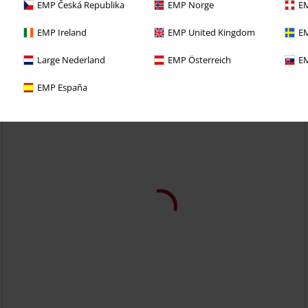
etzt das 30 Tage Test-Abo für unseren BACKSTAGE CLUB
EMP Česká Republika
EMP Norge
EM
EMP Ireland
EMP United Kingdom
EM
Large Nederland
EMP Österreich
EM
EMP España
-37%
Exklusiv
UVP
99,99 €
62,99 €
Zweifarbige Jacke in oliv/schwarz
RED by EMP
Collegejacke