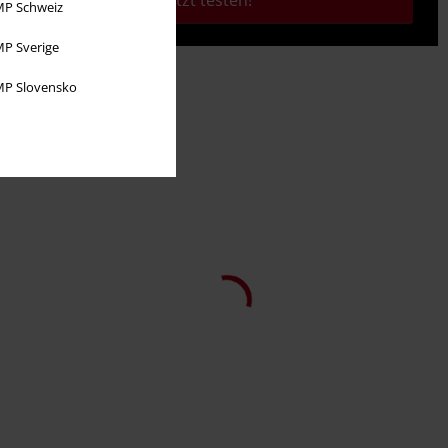
Jetzt testen!
P Schweiz
P Sverige
P Slovensko
-37%
Exklusiv
UVP
99,99 €
62,99 €
Black on Black
Black Premium by EMP
Übergangsjacke