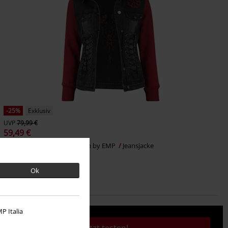
-25%
Exklusiv
UVP
79,99 €
59,49 €
Denim Soul
Black Premium by EMP
Jeansjacke
Ok
P Italia