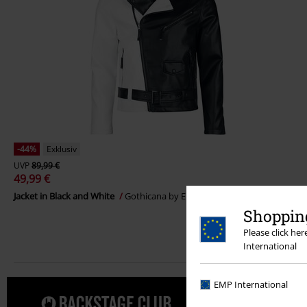
-44%
Exklusiv
UVP
89,99 €
49,99 €
Jacket in Black and White
Gothicana by EMP
Kunstlederjacke
Shopping
Please click he
International
EMP International