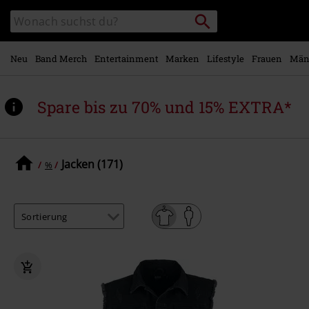
Zum
Packstation
Katalog
Hauptinhalt
suchen
durchsuchen
springen
Neu
Band Merch
Entertainment
Marken
Lifestyle
Frauen
Män
Spare bis zu 70% und 15% EXTRA*
Jacken (171)
%