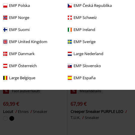
T.U.K.
Sneaker high
EMP
Sneaker high
EMP Polska
EMP Česká Republika
EMP Norge
EMP Schweiz
EMP Suomi
EMP Ireland
EMP United Kingdom
EMP Sverige
EMP Danmark
Large Nederland
EMP Österreich
EMP Slovensko
Large Belgique
EMP España
%
Fast ausverkauft
%
Metalldetails
69,99 €
67,99 €
Locut
Etnies
Sneaker
Creeper Sneaker PURPLE LEO
T.U.K.
Sneaker