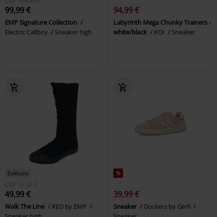
UVP
109,99 €
99,99 €
94,99 €
EMP Signature Collection
Labyrinth Mega Chunky Trainers -
Electric Callboy
Sneaker high
white/black
KOI
Sneaker
Exklusiv
%
UVP
59,99 €
49,99 €
39,99 €
Walk The Line
RED by EMP
Sneaker
Dockers by Gerli
Sneaker high
Sneaker