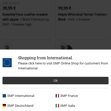
UVP
49,99 €
39,99 €
99,99 €
Essential Faux Leather sneaker
Kelpie Whimsical Terrain Trainers -
with zipper
Black Premium by
Black
KOI
Sneaker
EMP
Sneaker high
Shopping from International
Please click here to visit EMP Online Shop for customers from
International
Ok
Stickerei
Patches
Exklusiv
EMP International
EMP France
UVP
49,99 €
99,99 €
39,99 €
EMP Deutschland
EMP Italia
Kitty Sneaker Combat Boot
Walk The Line
Rock Rebel by