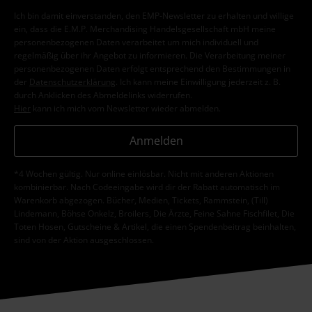
Ich bin damit einverstanden, den EMP-Newsletter zu erhalten und willige
ein, dass die E.M.P. Merchandising Handelsgesellschaft mbH meine
personenbezogenen Daten verarbeitet um mich individuell und
regelmäßig über ihr Angebot zu informieren. Die Verarbeitung meiner
personenbezogenen Daten erfolgt entsprechend den Bestimmungen in
der
Datenschutzerklärung
. Ich kann meine Einwilligung jederzeit z. B.
durch Anklicken des Abmeldelinks widerrufen.
Hier
kann ich mich vom Newsletter wieder abmelden.
Anmelden
*4 Wochen gültig. Nur online einlösbar. Nicht mit anderen Aktionen
kombinierbar. Nach Codeeingabe wird dir der Rabatt automatisch im
Warenkorb abgezogen. Bücher, Medien, Tickets, Rammstein, (Till)
Lindemann, Böhse Onkelz, Broilers, Die Ärzte, Feine Sahne Fischfilet, Die
Toten Hosen, Gutscheine & Artikel, die einen Spendenbeitrag beinhalten,
sind von der Aktion ausgeschlossen.