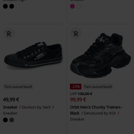
Fast ausverkauft
-23%
Fast ausverkauft
UVP
130,00 €
49,99 €
99,99 €
Sneaker
Dockers by Gerli
Orbit Men’s Chunky Trainers -
Sneaker
Black
Denatured by KOI
Sneaker