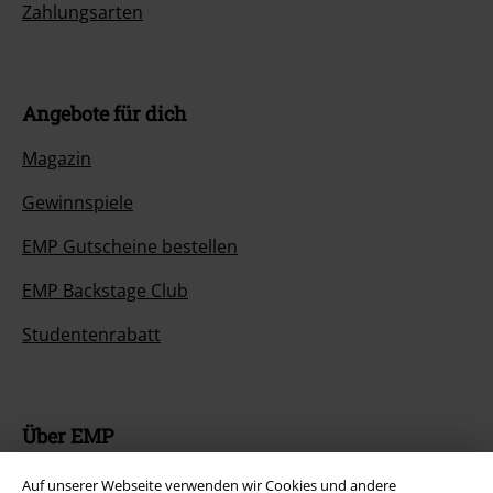
Zahlungsarten
Angebote für dich
Magazin
Gewinnspiele
EMP Gutscheine bestellen
EMP Backstage Club
Studentenrabatt
Über EMP
EMP Events
Auf unserer Webseite verwenden wir Cookies und andere