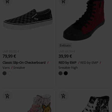
Exklusiv
UVP
80,00 €
UVP
44,99 €
79,99 €
39,99 €
Classic Slip-On Checkerboard
RED by EMP
RED by EMP
Vans
Sneaker
Sneaker high