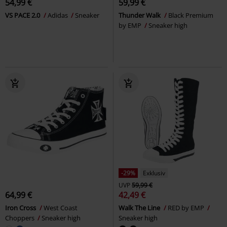
54,99 €
59,99 €
VS PACE 2.0
Adidas
Sneaker
Thunder Walk
Black Premium
by EMP
Sneaker high
-29%
Exklusiv
UVP
59,99 €
64,99 €
42,49 €
Iron Cross
West Coast
Walk The Line
RED by EMP
Choppers
Sneaker high
Sneaker high