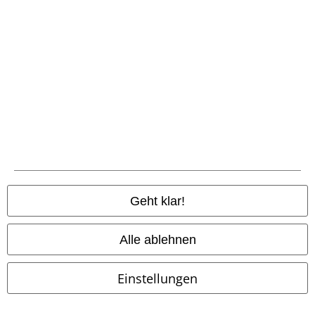
Zahlungsarten
Vorkasse
Geht klar!
Nachnahme
Alle ablehnen
Versender
Einstellungen