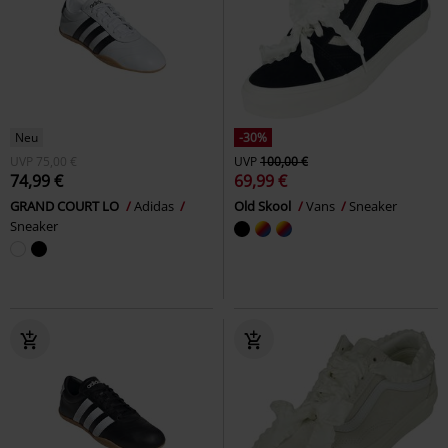
Neu
-30%
UVP
75,00 €
UVP
100,00 €
74,99 €
69,99 €
GRAND COURT LO
Adidas
Old Skool
Vans
Sneaker
Sneaker