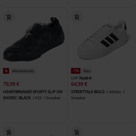
%
Metalldetails
-7%
Neu
UVP
70,00 €
79,99 €
64,99 €
HEARTBREAKER SPORTY SLIP ON
STREETTALK BOLD
Adidas
SHOES BLACK
KOI
Sneaker
Sneaker