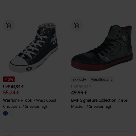
-15%
Exklusiv
Metalldetails
UVP
64,99 €
UVP
59,99 €
55,24 €
49,99 €
Warrior Hi-Tops
West Coast
EMP Signature Collection
Iron
Choppers
Sneaker high
Maiden
Sneaker high