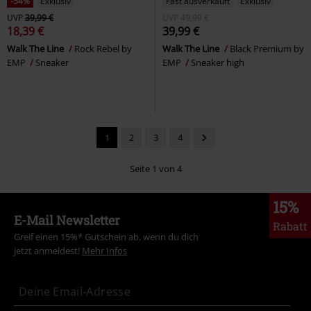
-54%
Exklusiv
Fast ausverkauft
Exklusiv
UVP
39,99 €
UVP
49,99 €
18,39 €
39,99 €
Walk The Line
Rock Rebel by
Walk The Line
Black Premium by
EMP
Sneaker
EMP
Sneaker high
1
2
3
4
Seite 1 von 4
15%
E-Mail Newsletter
Rabatt
Greif einen 15%* Gutschein ab, wenn du dich
jetzt anmeldest!
Mehr Infos