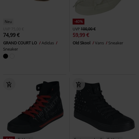
Neu
-40%
UVP
75,00 €
UVP
100,00 €
74,99 €
59,99 €
GRAND COURT LO
Adidas
Old Skool
Vans
Sneaker
Sneaker