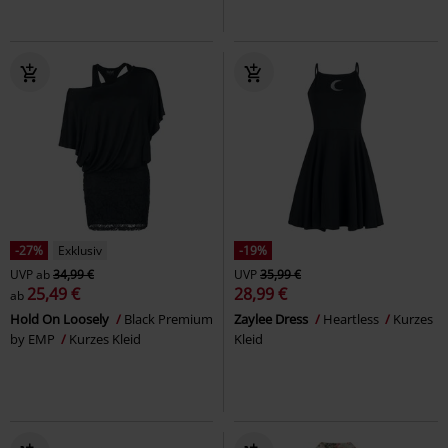
-27%
Exklusiv
-19%
UVP
ab
34,99 €
UVP
35,99 €
25,49 €
28,99 €
ab
Hold On Loosely
Black Premium
Zaylee Dress
Heartless
Kurzes
by EMP
Kurzes Kleid
Kleid