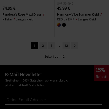
UVP
59,99 €
74,99 €
49,99 €
Pandora's Rose Maxi Dress
Harmony Vibe Summer Kleid
Killstar
Langes Kleid
RED by EMP
Langes Kleid
1
2
3
...
12
Seite 1 von 12
15%
E-Mail Newsletter
Rabatt
Greif einen 15%* Gutschein ab, wenn du dich
jetzt anmeldest!
Mehr Infos