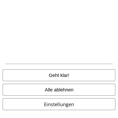
Partnerprogramm
EMP Stores
Nachhaltigkeit
Jobs bei EMP
Geht klar!
Community
Alle ablehnen
Einstellungen