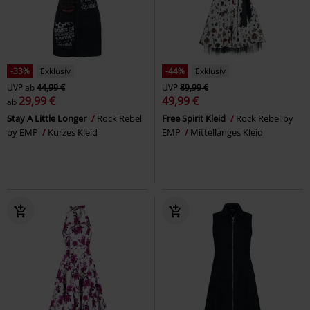
-33%
Exklusiv
-44%
Exklusiv
UVP
ab
44,99 €
UVP
89,99 €
29,99 €
49,99 €
ab
Stay A Little Longer
Rock Rebel
Free Spirit Kleid
Rock Rebel by
by EMP
Kurzes Kleid
EMP
Mittellanges Kleid