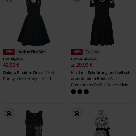
-29%
Auch in Plus Size
-40%
Exklusiv
UVP
60,99 €
UVP
ab
49,99 €
42,99 €
29,99 €
ab
Dakota Pinafore Dress
Hell
Kleid mit Schnürung und keltisch
Bunny
Mittellanges Kleid
anmutendem Print
Black
Premium by EMP
Kurzes Kleid