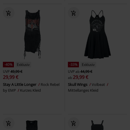
-40%
Exklusiv
-33%
Exklusiv
UVP
49,99 €
UVP
ab
44,99 €
29,99 €
29,99 €
ab
Stay A Little Longer
Rock Rebel
Skull Wings
Volbeat
by EMP
Kurzes Kleid
Mittellanges Kleid