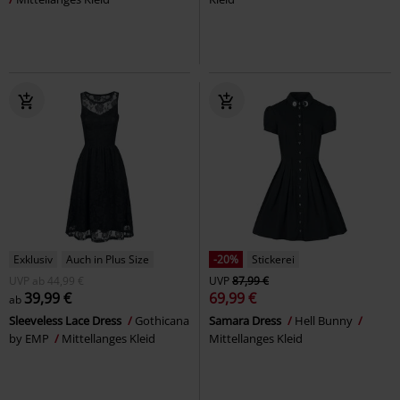
Exklusiv
Auch in Plus Size
-20%
Stickerei
UVP
ab
44,99 €
UVP
87,99 €
39,99 €
69,99 €
ab
Sleeveless Lace Dress
Gothicana
Samara Dress
Hell Bunny
by EMP
Mittellanges Kleid
Mittellanges Kleid