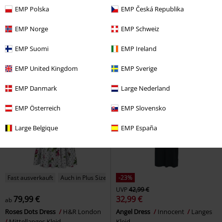
UVP
39,99 €
EMP Polska
EMP Česká Republika
29,99 €
59,99 €
ab
Another Dimension
Gothicana
Hope Floral Swing Dress
H&R
EMP Norge
EMP Schweiz
by EMP
Mittellanges Kleid
London
Mittellanges Kleid
EMP Suomi
EMP Ireland
EMP United Kingdom
EMP Sverige
EMP Danmark
Large Nederland
EMP Österreich
EMP Slovensko
Large Belgique
EMP España
Fast ausverkauft
Auch in Plus Size
-23%
UVP
42,99 €
79,99 €
32,99 €
ab
Roses Dots Dress
H&R London
Angel Dress
Innocent
Langes
Mittellanges Kleid
Kleid