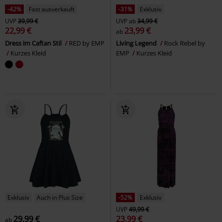
-42%
Fast ausverkauft
-31%
Exklusiv
UVP
39,99 €
UVP
ab
34,99 €
22,99 €
23,99 €
ab
Dress im Caftan Stil
RED by EMP
Living Legend
Rock Rebel by
Kurzes Kleid
EMP
Kurzes Kleid
Exklusiv
Auch in Plus Size
-52%
Exklusiv
UVP
49,99 €
29,99 €
23,99 €
ab