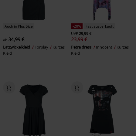
Auch in Plus Size
-20%
Fast ausverkauft
UVP
29,99 €
34,99 €
23,99 €
ab
Latzwickelkleid
Forplay
Kurzes
Petra dress
Innocent
Kurzes
Kleid
Kleid