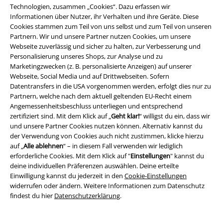
Zahlungsarten
Technologien, zusammen „Cookies“. Dazu erfassen wir
Informationen über Nutzer, ihr Verhalten und ihre Geräte. Diese
Cookies stammen zum Teil von uns selbst und zum Teil von unseren
Partnern. Wir und unsere Partner nutzen Cookies, um unsere
Angebote für dich
Webseite zuverlässig und sicher zu halten, zur Verbesserung und
Personalisierung unseres Shops, zur Analyse und zu
Magazin
Marketingzwecken (z. B. personalisierte Anzeigen) auf unserer
Webseite, Social Media und auf Drittwebseiten. Sofern
Gewinnspiele
Datentransfers in die USA vorgenommen werden, erfolgt dies nur zu
Partnern, welche nach dem aktuell geltenden EU-Recht einem
EMP Gutscheine bestellen
Angemessenheitsbeschluss unterliegen und entsprechend
zertifiziert sind. Mit dem Klick auf „
Geht klar!
“ willigst du ein, dass wir
EMP Backstage Club
und unsere Partner Cookies nutzen können. Alternativ kannst du
der Verwendung von Cookies auch nicht zustimmen, klicke hierzu
Studentenrabatt
auf „
Alle ablehnen
“ – in diesem Fall verwenden wir lediglich
erforderliche Cookies. Mit dem Klick auf "
Einstellungen
" kannst du
deine individuellen Präferenzen auswählen. Deine erteilte
Einwilligung kannst du jederzeit in den
Cookie-Einstellungen
widerrufen oder ändern. Weitere Informationen zum Datenschutz
Über EMP
findest du hier
Datenschutzerklärung
.
EMP Events