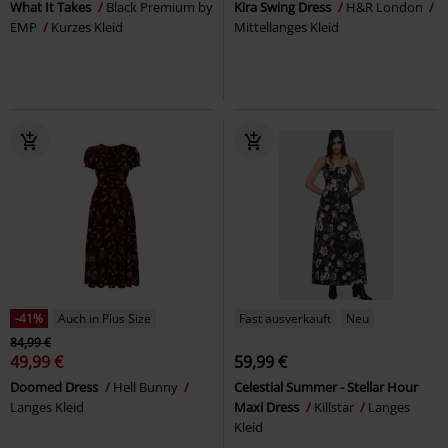
What It Takes
Black Premium by
Kira Swing Dress
H&R London
EMP
Kurzes Kleid
Mittellanges Kleid
-41%
Auch in Plus Size
Fast ausverkauft
Neu
84,99 €
49,99 €
59,99 €
Doomed Dress
Hell Bunny
Celestial Summer - Stellar Hour
Langes Kleid
Maxi Dress
Killstar
Langes
Kleid