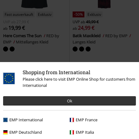
Fast ausverkauft
Exklusiv
-50%
Exklusiv
UVP
ab
27,99 €
UVP
ab
49,99 €
19,99 €
24,99 €
ab
ab
Here Comes The Sun
RED by
Batik Maxikleid
RED by EMP
EMP
Mittellanges Kleid
Langes Kleid
Shopping from International
Please click here to visit EMP Online Shop for customers from
International
Ok
EMP International
EMP France
EMP Deutschland
EMP Italia
Fast ausverkauft
Exklusiv
%
Auch in Plus Size