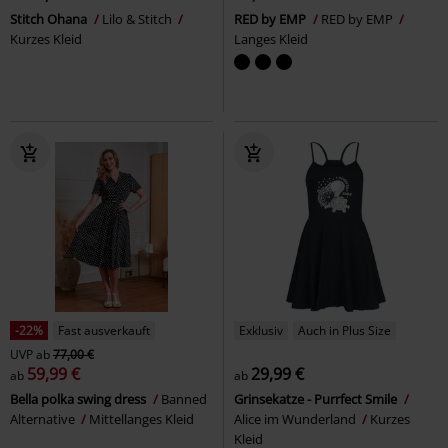
Stitch Ohana
Lilo & Stitch
RED by EMP
RED by EMP
Kurzes Kleid
Langes Kleid
-22%
Fast ausverkauft
Exklusiv
Auch in Plus Size
UVP
ab
77,00 €
59,99 €
29,99 €
ab
ab
Bella polka swing dress
Banned
Grinsekatze - Purrfect Smile
Alternative
Mittellanges Kleid
Alice im Wunderland
Kurzes
Kleid