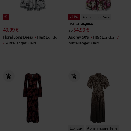
%
-31%
Auch in Plus Size
UVP
ab
79,99 €
49,99 €
54,99 €
ab
Floral Long Dress
H&R London
Audrey 50's
H&R London
Mittellanges Kleid
Mittellanges Kleid
Exklusiv
Abnehmbare Teile