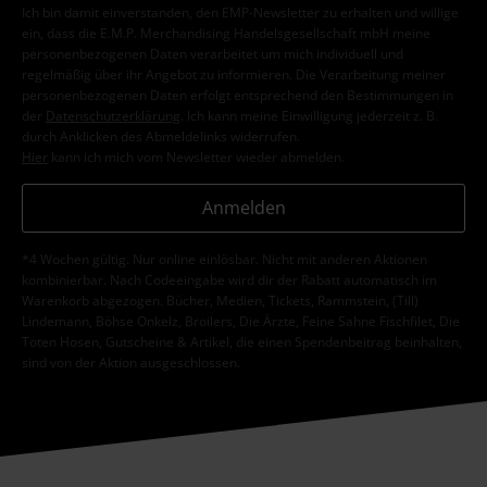
Ich bin damit einverstanden, den EMP-Newsletter zu erhalten und willige
ein, dass die E.M.P. Merchandising Handelsgesellschaft mbH meine
personenbezogenen Daten verarbeitet um mich individuell und
regelmäßig über ihr Angebot zu informieren. Die Verarbeitung meiner
personenbezogenen Daten erfolgt entsprechend den Bestimmungen in
der
Datenschutzerklärung
. Ich kann meine Einwilligung jederzeit z. B.
durch Anklicken des Abmeldelinks widerrufen.
Hier
kann ich mich vom Newsletter wieder abmelden.
Anmelden
*4 Wochen gültig. Nur online einlösbar. Nicht mit anderen Aktionen
kombinierbar. Nach Codeeingabe wird dir der Rabatt automatisch im
Warenkorb abgezogen. Bücher, Medien, Tickets, Rammstein, (Till)
Lindemann, Böhse Onkelz, Broilers, Die Ärzte, Feine Sahne Fischfilet, Die
Toten Hosen, Gutscheine & Artikel, die einen Spendenbeitrag beinhalten,
sind von der Aktion ausgeschlossen.