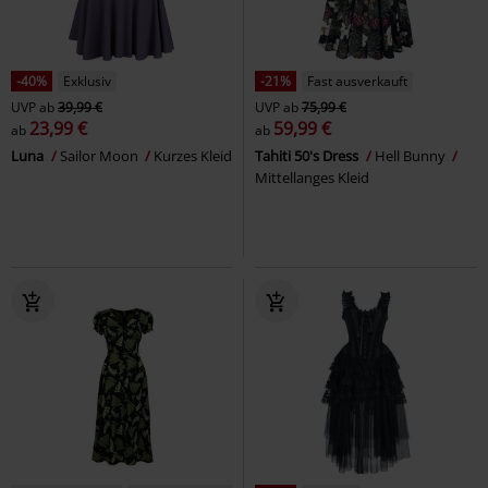
-40%
Exklusiv
-21%
Fast ausverkauft
UVP
ab
39,99 €
UVP
ab
75,99 €
23,99 €
59,99 €
ab
ab
Luna
Sailor Moon
Kurzes Kleid
Tahiti 50's Dress
Hell Bunny
Mittellanges Kleid