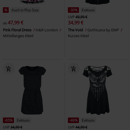
%
Auch in Plus Size
-30%
Exklusiv
UVP
49,99 €
47,99 €
34,99 €
ab
Pink Floral Dress
H&R London
The Void
Gothicana by EMP
Mittellanges Kleid
Kurzes Kleid
-65%
Exklusiv
-46%
Exklusiv
UVP
34,99 €
UVP
44,99 €