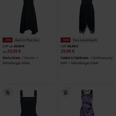
-25%
Auch in Plus Size
-50%
Fast ausverkauft
UVP
ab
39,99 €
UVP
59,99 €
29,99 €
29,99 €
ab
Mora Dress
Vixxsin
Vailed in Darkness
Gothicana by
Mittellanges Kleid
EMP
Mittellanges Kleid