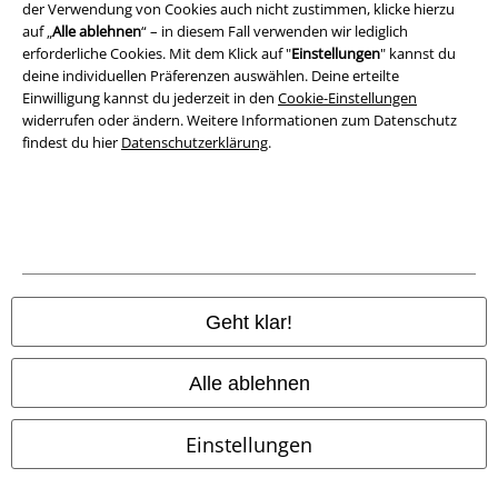
Konformitätserklärung
der Verwendung von Cookies auch nicht zustimmen, klicke hierzu
auf „
Alle ablehnen
“ – in diesem Fall verwenden wir lediglich
erforderliche Cookies. Mit dem Klick auf "
Einstellungen
" kannst du
Information zur Barrierefreiheit
deine individuellen Präferenzen auswählen. Deine erteilte
Einwilligung kannst du jederzeit in den
Cookie-Einstellungen
Cookie-Einstellungen
widerrufen oder ändern. Weitere Informationen zum Datenschutz
findest du hier
Datenschutzerklärung
.
Vertrag widerrufen
Alle Preise inkl. gesetzlicher Mehrwertsteuer, zzgl.
Versandkosten
© 1986-2026 E.M.P. Merchandising HGmbH
Geht klar!
EMP Online Shops
Alle ablehnen
EMP International
Einstellungen
EMP France
EMP Deutschland