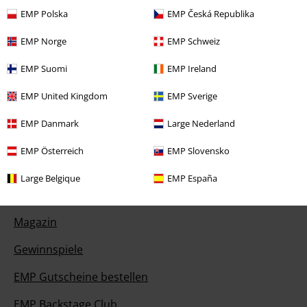
EMP Polska
EMP Česká Republika
Rückgaberichtlinien
EMP Norge
EMP Schweiz
Artikel zurücksenden
EMP Suomi
EMP Ireland
Größentabelle
EMP United Kingdom
EMP Sverige
BSC Mitgliedschaft kündigen
EMP Danmark
Large Nederland
Zahlungsarten
EMP Österreich
EMP Slovensko
Large Belgique
EMP España
Angebote für dich
Magazin
Gewinnspiele
EMP Gutscheine bestellen
EMP Backstage Club