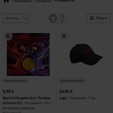
Band Merch
Top Bands
Possessed (6)
Filtern
Fast ausverkauft
Fast ausverkauft
9,99 €
24,99 €
Beyond the gates (incl. The eyes
Logo
Possessed
Cap
of horror-EP)
Possessed
CD
Re-Release, Jewelcase,
Remastered