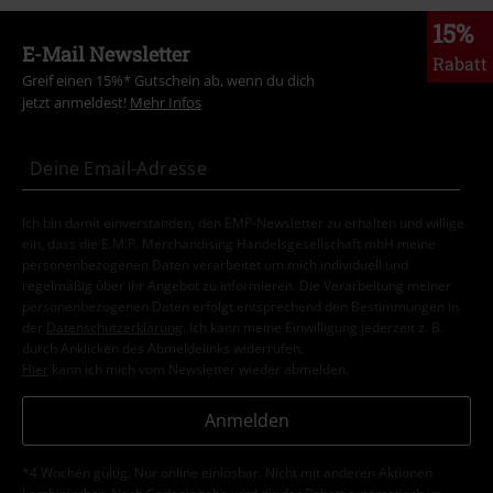
15%
E-Mail Newsletter
Rabatt
Greif einen 15%* Gutschein ab, wenn du dich
jetzt anmeldest!
Mehr Infos
Ich bin damit einverstanden, den EMP-Newsletter zu erhalten und willige
ein, dass die E.M.P. Merchandising Handelsgesellschaft mbH meine
personenbezogenen Daten verarbeitet um mich individuell und
regelmäßig über ihr Angebot zu informieren. Die Verarbeitung meiner
personenbezogenen Daten erfolgt entsprechend den Bestimmungen in
der
Datenschutzerklärung
. Ich kann meine Einwilligung jederzeit z. B.
durch Anklicken des Abmeldelinks widerrufen.
Hier
kann ich mich vom Newsletter wieder abmelden.
Anmelden
*4 Wochen gültig. Nur online einlösbar. Nicht mit anderen Aktionen