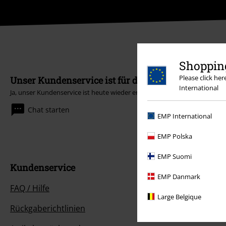
Shopping
Please click he
Unser Kundenservice ist für dich da
International
Ja, unser Kundenservice ist heute wieder erreichbar von 09:00 Uhr bis 14
Chat starten
EMP International
EMP Polska
EMP Suomi
Kundenservice
EMP Danmark
FAQ / Hilfe
Large Belgique
Rückgaberichtlinien