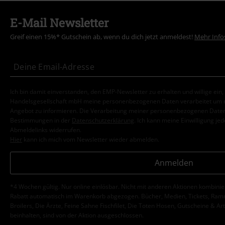
E-Mail Newsletter
Greif einen 15%* Gutschein ab, wenn du dich jetzt anmeldest!
Mehr Info
Ich bin damit einverstanden, den EMP-Newsletter zu erhalten und willige ein
Handelsgesellschaft mbH meine personenbezogenen Daten verarbeitet um mi
Angebot zu informieren. Die Verarbeitung meiner personenbezogenen Daten
Bestimmungen in der
Datenschutzerklärung
. Ich kann meine Einwilligung jed
Abmeldelinks widerrufen.
Hier
kann ich mich vom Newsletter wieder abmelden.
Anmelden
*4 Wochen gültig. Nur online einlösbar. Nicht mit anderen Aktionen kombini
Rabatt automatisch im Warenkorb abgezogen. Bücher, Medien, Tickets, Ramms
Broilers, Die Ärzte, Feine Sahne Fischfilet, Die Toten Hosen, Gutscheine & Ar
beinhalten, sind von der Aktion ausgeschlossen.