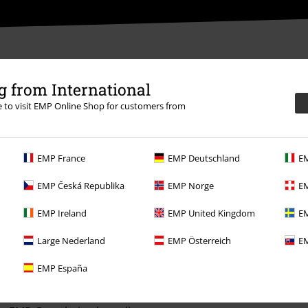
 from International
re to visit EMP Online Shop for customers from
:00 Uhr.
Mehr Infos
EMP France
EMP Deutschland
EM
EMP Česká Republika
EMP Norge
EM
EMP Ireland
EMP United Kingdom
EM
Angebote für dich
Large Nederland
EMP Österreich
EM
Magazin
EMP España
Gewinnspiele