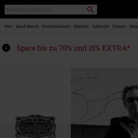
Zum
Packstation
Katalog
Hauptinhalt
suchen
durchsuchen
springen
Neu
Band Merch
Entertainment
Marken
Lifestyle
Frauen
Män
Spare bis zu 70% und 15% EXTRA*