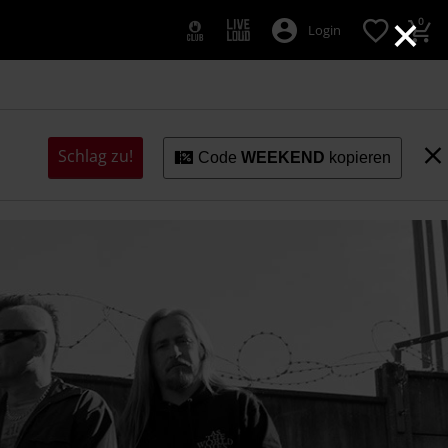
×
0
Login
Schlag zu!
Code
WEEKEND
kopieren