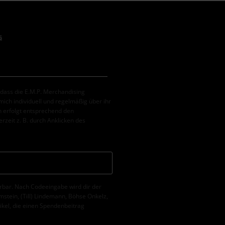
s
, dass die E.M.P. Merchandising
ch individuell und regelmäßig über ihr
 erfolgt entsprechend den
erzeit z. B. durch Anklicken des
erbar. Nach Codeeingabe wird dir der
tein, (Till) Lindemann, Böhse Onkelz,
tikel, die einen Spendenbeitrag