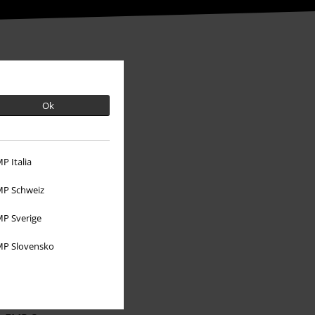
Ok
P Italia
P Schweiz
P Sverige
Über EMP
P Slovensko
EMP Events
Partnerprogramm