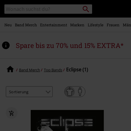
Zum
Packstation
Katalog
Hauptinhalt
suchen
durchsuchen
springen
Neu
Band Merch
Entertainment
Marken
Lifestyle
Frauen
Män
Spare bis zu 70% und 15% EXTRA*
Eclipse (1)
Band Merch
Top Bands