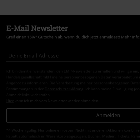
E-Mail Newsletter
Greif einen 15%* Gutschein ab, wenn du dich jetzt anmeldest!
Mehr Info
Ich bin damit einverstanden, den EMP-Newsletter zu erhalten und willige ein
Handelsgesellschaft mbH meine personenbezogenen Daten verarbeitet um mi
Angebot zu informieren. Die Verarbeitung meiner personenbezogenen Daten
Bestimmungen in der
Datenschutzerklärung
. Ich kann meine Einwilligung jed
Abmeldelinks widerrufen.
Hier
kann ich mich vom Newsletter wieder abmelden.
Anmelden
*4 Wochen gültig. Nur online einlösbar. Nicht mit anderen Aktionen kombini
Rabatt automatisch im Warenkorb abgezogen. Bücher, Medien, Tickets, Ramms