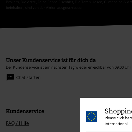
Broilers, Die Ärzte, Feine Sahne Fischfilet, Die Toten Hosen, Gutscheine & Ar
beinhalten, sind von der Aktion ausgeschlossen.
Unser Kundenservice ist für dich da
Der Kundenservice ist am nächsten Tag wieder erreichbar von 09:00 Uhr 
Chat starten
Shopping
Kundenservice
Please click he
FAQ / Hilfe
International