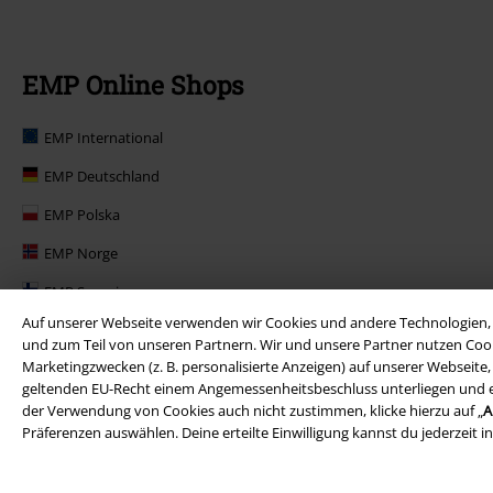
EMP Online Shops
EMP International
EMP Deutschland
EMP Polska
EMP Norge
EMP Suomi
Auf unserer Webseite verwenden wir Cookies und andere Technologien, 
EMP United Kingdom
und zum Teil von unseren Partnern. Wir und unsere Partner nutzen Cook
Marketingzwecken (z. B. personalisierte Anzeigen) auf unserer Webseite
EMP Danmark
geltenden EU-Recht einem Angemessenheitsbeschluss unterliegen und ents
EMP Österreich
der Verwendung von Cookies auch nicht zustimmen, klicke hierzu auf „
A
Präferenzen auswählen. Deine erteilte Einwilligung kannst du jederzeit i
Large Belgique