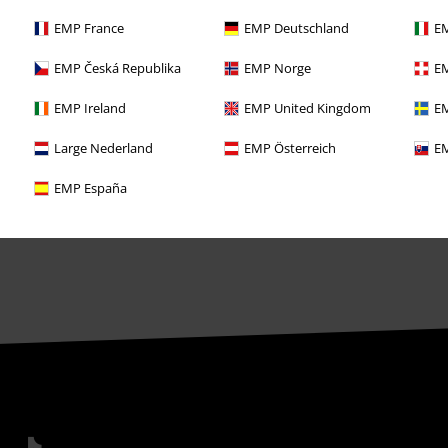
Gewinnspiele
EMP France
EMP Deutschland
EM
EMP Gutscheine bestellen
EMP Česká Republika
EMP Norge
EM
EMP Backstage Club
EMP Ireland
EMP United Kingdom
EM
Studentenrabatt
Large Nederland
EMP Österreich
EM
EMP España