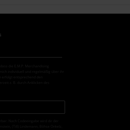
s
, dass die E.M.P. Merchandising
ch individuell und regelmäßig über ihr
 erfolgt entsprechend den
erzeit z. B. durch Anklicken des
erbar. Nach Codeeingabe wird dir der
tein, (Till) Lindemann, Böhse Onkelz,