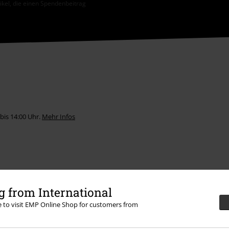
tikel, die einen Spendenbeitrag
bis 14:00 Uhr.
Mehr Infos
 from International
Angebote für dich
re to visit EMP Online Shop for customers from
Magazin