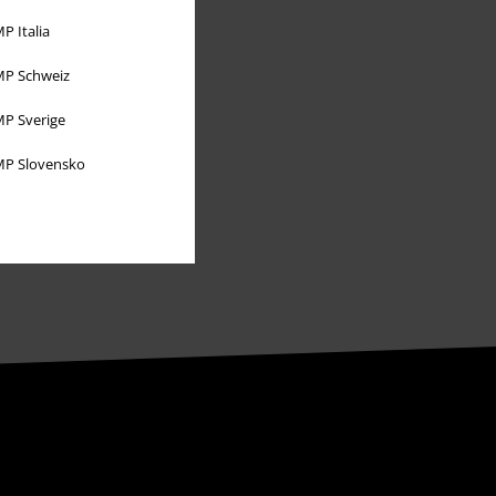
Partnerprogramm
P Italia
EMP Stores
P Schweiz
Nachhaltigkeit
P Sverige
Jobs bei EMP
P Slovensko