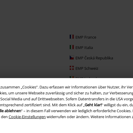
EMP France
EMP Italia
EMP Česká Republika
EMP Schweiz
EMP Ireland
zusammen „Cookies“. Dazu erfassen wir Informationen über Nutzer, ihr Verh
EMP Sverige
ies, um unsere Webseite zuverlässig und sicher zu halten, zur Verbesserun
, Social Media und auf Drittwebseiten. Sofern Datentransfers in die USA vo
Large Nederland
prechend zertifiziert sind. Mit dem Klick auf „
Geht klar!
“ willigst du ein
EMP Slovensko
lle ablehnen
“ – in diesem Fall verwenden wir lediglich erforderliche Cookies. 
n den
Cookie-Einstellungen
widerrufen oder ändern. Weitere Informationen 
EMP España