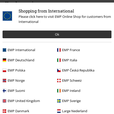
Kundenservice
Shopping from International
FAQ / Hilfe
Please click here to visit EMP Online Shop for customers from
International
Rückgaberichtlinien
Artikel zurücksenden
Ok
Größentabelle
EMP International
EMP France
BSC Mitgliedschaft kündigen
EMP Deutschland
EMP Italia
Zahlungsarten
EMP Polska
EMP Česká Republika
EMP Norge
EMP Schweiz
Angebote für dich
EMP Suomi
EMP Ireland
Magazin
EMP United Kingdom
EMP Sverige
Gewinnspiele
EMP Danmark
Large Nederland