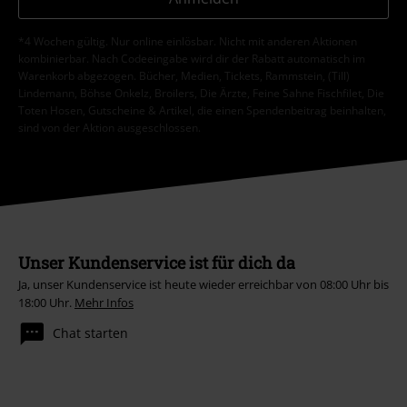
*4 Wochen gültig. Nur online einlösbar. Nicht mit anderen Aktionen
kombinierbar. Nach Codeeingabe wird dir der Rabatt automatisch im
Warenkorb abgezogen. Bücher, Medien, Tickets, Rammstein, (Till)
Lindemann, Böhse Onkelz, Broilers, Die Ärzte, Feine Sahne Fischfilet, Die
Toten Hosen, Gutscheine & Artikel, die einen Spendenbeitrag beinhalten,
sind von der Aktion ausgeschlossen.
Unser Kundenservice ist für dich da
Ja, unser Kundenservice ist heute wieder erreichbar von 08:00 Uhr bis
18:00 Uhr.
Mehr Infos
Chat starten