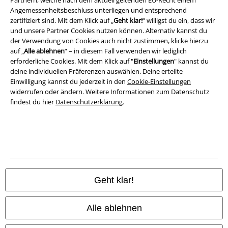
Partnern, welche nach dem aktuell geltenden EU-Recht einem
Angemessenheitsbeschluss unterliegen und entsprechend
Entsorgung und Umweltschutz
zertifiziert sind. Mit dem Klick auf „
Geht klar!
“ willigst du ein, dass wir
und unsere Partner Cookies nutzen können. Alternativ kannst du
Konformitätserklärung
der Verwendung von Cookies auch nicht zustimmen, klicke hierzu
auf „
Alle ablehnen
“ – in diesem Fall verwenden wir lediglich
Information zur Barrierefreiheit
erforderliche Cookies. Mit dem Klick auf "
Einstellungen
" kannst du
deine individuellen Präferenzen auswählen. Deine erteilte
Cookie-Einstellungen
Einwilligung kannst du jederzeit in den
Cookie-Einstellungen
widerrufen oder ändern. Weitere Informationen zum Datenschutz
findest du hier
Datenschutzerklärung
.
Vertrag widerrufen
Alle Preise inkl. gesetzlicher Mehrwertsteuer, zzgl.
Versandkosten
© 1986-2026 E.M.P. Merchandising HGmbH
Geht klar!
EMP Online Shops
Alle ablehnen
EMP International