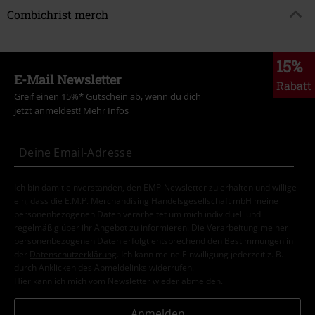
Combichrist merch
15%
E-Mail Newsletter
Rabatt
Greif einen 15%* Gutschein ab, wenn du dich
jetzt anmeldest!
Mehr Infos
Ich bin damit einverstanden, den EMP-Newsletter zu erhalten und willige
ein, dass die E.M.P. Merchandising Handelsgesellschaft mbH meine
personenbezogenen Daten verarbeitet um mich individuell und
regelmäßig über ihr Angebot zu informieren. Die Verarbeitung meiner
personenbezogenen Daten erfolgt entsprechend den Bestimmungen in
der
Datenschutzerklärung
. Ich kann meine Einwilligung jederzeit z. B.
durch Anklicken des Abmeldelinks widerrufen.
Hier
kann ich mich vom Newsletter wieder abmelden.
Anmelden