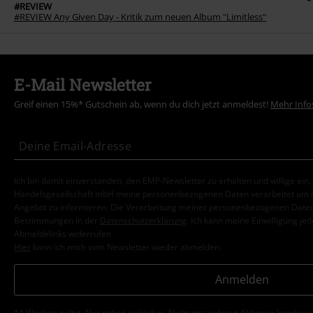
#REVIEW
#REVIEW Any Given Day - Kritik zum neuen Album "Limitless"
E-Mail Newsletter
Greif einen 15%* Gutschein ab, wenn du dich jetzt anmeldest!
Mehr Info
Ich bin damit einverstanden, den EMP-Newsletter zu erhalten und willige ein
Handelsgesellschaft mbH meine personenbezogenen Daten verarbeitet um mi
Angebot zu informieren. Die Verarbeitung meiner personenbezogenen Daten
Bestimmungen in der
Datenschutzerklärung
. Ich kann meine Einwilligung jed
Abmeldelinks widerrufen.
Hier
kann ich mich vom Newsletter wieder abmelden.
Anmelden
*4 Wochen gültig. Nur online einlösbar. Nicht mit anderen Aktionen kombini