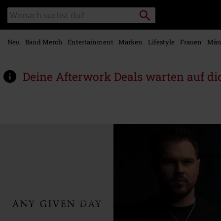
Zum
Packstation
Katalog
Hauptinhalt
suchen
durchsuchen
springen
Neu
Band Merch
Entertainment
Marken
Lifestyle
Frauen
Män
Deine Afterwork Deals warten auf di