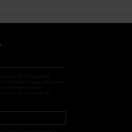
s
, dass die E.M.P. Merchandising
ch individuell und regelmäßig über ihr
 erfolgt entsprechend den
erzeit z. B. durch Anklicken des
erbar. Nach Codeeingabe wird dir der