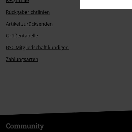
FAQ / Hilfe
Rückgaberichtlinien
Artikel zurücksenden
Größentabelle
BSC Mitgliedschaft kündigen
Zahlungsarten
Community