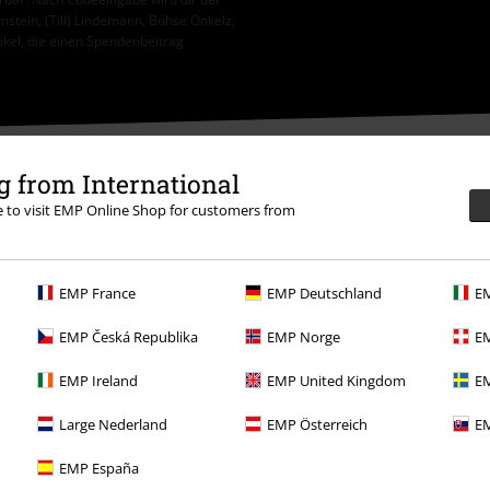
tein, (Till) Lindemann, Böhse Onkelz,
tikel, die einen Spendenbeitrag
 from International
re to visit EMP Online Shop for customers from
EMP France
EMP Deutschland
EM
EMP Česká Republika
EMP Norge
EM
EMP Ireland
EMP United Kingdom
EM
Large Nederland
EMP Österreich
EM
Angebote für dich
EMP España