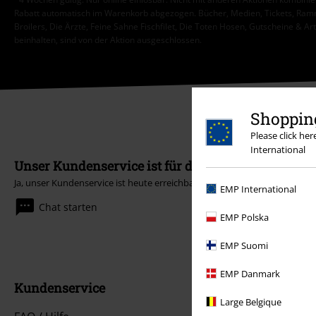
Rabatt automatisch im Warenkorb abgezogen. Bücher, Medien, Tickets, Ramms
Broilers, Die Ärzte, Feine Sahne Fischfilet, Die Toten Hosen, Gutscheine & Ar
beinhalten, sind von der Aktion ausgeschlossen.
Shopping
Please click he
International
Unser Kundenservice ist für dich da
Ja, unser Kundenservice ist heute erreichbar bis 18:00 Uhr.
Mehr Infos
EMP International
Chat starten
EMP Polska
EMP Suomi
EMP Danmark
Kundenservice
Large Belgique