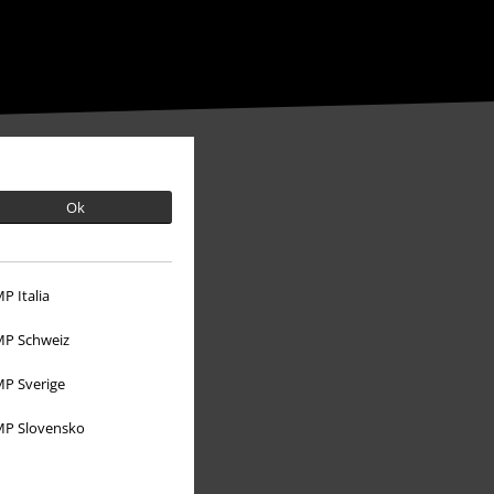
Ok
P Italia
P Schweiz
P Sverige
P Slovensko
Über EMP