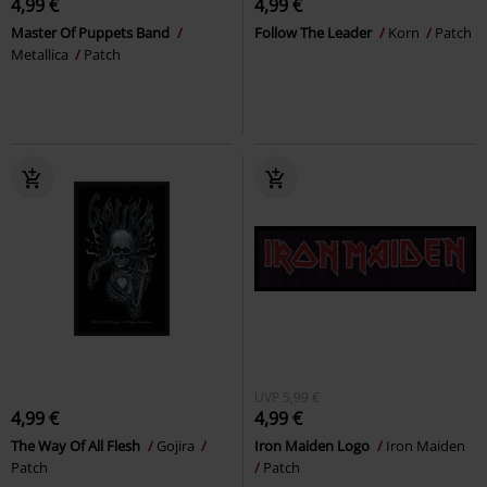
4,99 €
4,99 €
Master Of Puppets Band
Follow The Leader
Korn
Patch
Metallica
Patch
UVP
5,99 €
4,99 €
4,99 €
The Way Of All Flesh
Gojira
Iron Maiden Logo
Iron Maiden
Patch
Patch