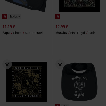
%
Exklusiv
%
11,19 €
12,99 €
Papa
Ghost
Kulturbeutel
Mosaics
Pink Floyd
Tuch