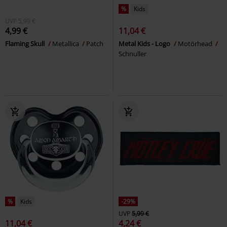
%
Kids
UVP
5,99 €
4,99 €
11,04 €
Flaming Skull
Metallica
Patch
Metal Kids - Logo
Motörhead
Schnuller
%
Kids
-29%
UVP
5,99 €
11,04 €
4,24 €