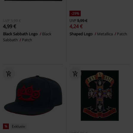
-29%
UVP
5,99 €
UVP
5,99 €
4,99 €
4,24 €
Black Sabbath Logo
Black
Shaped Logo
Metallica
Patch
Sabbath
Patch
%
Exklusiv