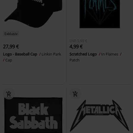
Exklusiv
UVP
5,99 €
27,99 €
4,99 €
Logo - Baseball Cap
Linkin Park
Scratched Logo
In Flames
Cap
Patch