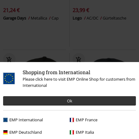
21,24 €
23,99 €
Garage Days
Metallica
Cap
Logo
AC/DC
Gürteltasche
Shopping from International
Please click here to visit EMP Online Shop for customers from
International
Ok
%
EMP International
EMP France
19,99 €
21,24 €
EMP Deutschland
EMP Italia
LosT
Bring Me The Horizon
Damage Inc.
Metallica
Cap