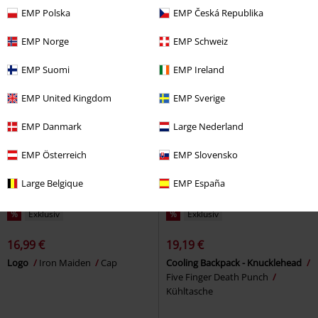
Cap
EMP Polska
EMP Česká Republika
EMP Norge
EMP Schweiz
EMP Suomi
EMP Ireland
EMP United Kingdom
EMP Sverige
EMP Danmark
Large Nederland
EMP Österreich
EMP Slovensko
Large Belgique
EMP España
%
Exklusiv
%
Exklusiv
16,99 €
19,19 €
Logo
Iron Maiden
Cap
Cooling Backpack - Knucklehead
Five Finger Death Punch
Kühltasche