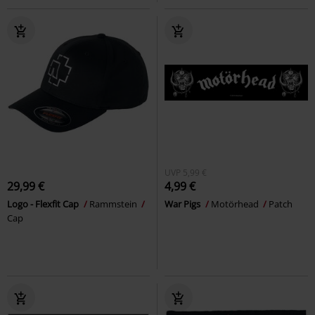
UVP
5,99 €
29,99 €
4,99 €
Logo - Flexfit Cap
Rammstein
War Pigs
Motörhead
Patch
Cap