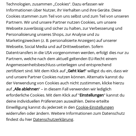
Über EMP
Technologien, zusammen „Cookies“. Dazu erfassen wir
Informationen über Nutzer, ihr Verhalten und ihre Geräte. Diese
Cookies stammen zum Teil von uns selbst und zum Teil von unseren
EMP Events
Partnern. Wir und unsere Partner nutzen Cookies, um unsere
Webseite zuverlässig und sicher zu halten, zur Verbesserung und
Partnerprogramm
Personalisierung unseres Shops, zur Analyse und zu
Marketingzwecken (z. B. personalisierte Anzeigen) auf unserer
EMP Stores
Webseite, Social Media und auf Drittwebseiten. Sofern
Datentransfers in die USA vorgenommen werden, erfolgt dies nur zu
Nachhaltigkeit
Partnern, welche nach dem aktuell geltenden EU-Recht einem
Angemessenheitsbeschluss unterliegen und entsprechend
Jobs bei EMP
zertifiziert sind. Mit dem Klick auf „
Geht klar!
“ willigst du ein, dass wir
und unsere Partner Cookies nutzen können. Alternativ kannst du
der Verwendung von Cookies auch nicht zustimmen, klicke hierzu
auf „
Alle ablehnen
“ – in diesem Fall verwenden wir lediglich
erforderliche Cookies. Mit dem Klick auf "
Einstellungen
" kannst du
deine individuellen Präferenzen auswählen. Deine erteilte
Einwilligung kannst du jederzeit in den
Cookie-Einstellungen
widerrufen oder ändern. Weitere Informationen zum Datenschutz
findest du hier
Datenschutzerklärung
.
Community