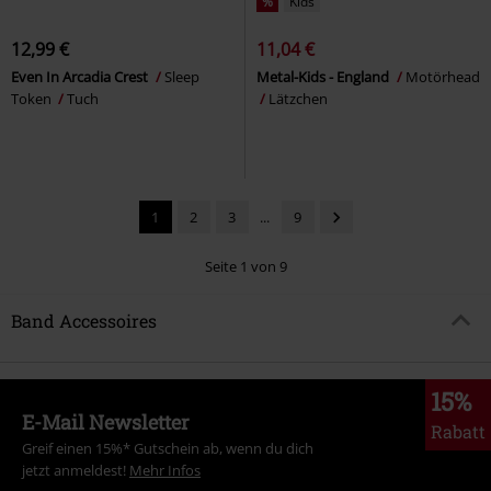
%
Kids
12,99 €
11,04 €
Even In Arcadia Crest
Sleep
Metal-Kids - England
Motörhead
Token
Tuch
Lätzchen
1
2
3
...
9
Seite 1 von 9
Band Accessoires
15%
E-Mail Newsletter
Rabatt
Greif einen 15%* Gutschein ab, wenn du dich
jetzt anmeldest!
Mehr Infos