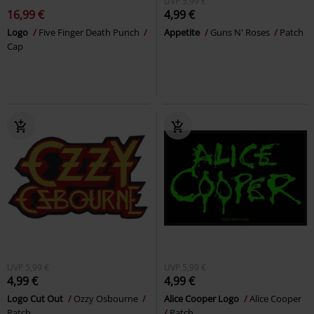
UVP
5,99 €
16,99 €
4,99 €
Logo
Five Finger Death Punch
Appetite
Guns N' Roses
Patch
Cap
UVP
5,99 €
UVP
5,99 €
4,99 €
4,99 €
Logo Cut Out
Ozzy Osbourne
Alice Cooper Logo
Alice Cooper
Patch
Patch