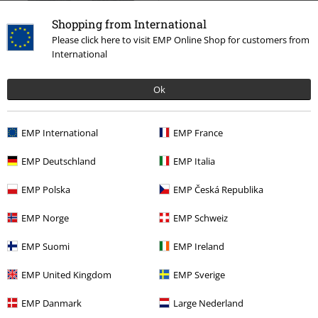
Shopping from International
Please click here to visit EMP Online Shop for customers from
International
Fast ausverkauft
Ok
UVP
25,00 €
UVP
14,99 €
24,99 €
12,99 €
Black Raven Kerzenhalter
Enter The Batcave
Batman
EMP International
EMP France
Alchemy England
Kerzenständer
Fußmatte
EMP Deutschland
EMP Italia
EMP Polska
EMP Česká Republika
EMP Norge
EMP Schweiz
EMP Suomi
EMP Ireland
EMP United Kingdom
EMP Sverige
EMP Danmark
Large Nederland