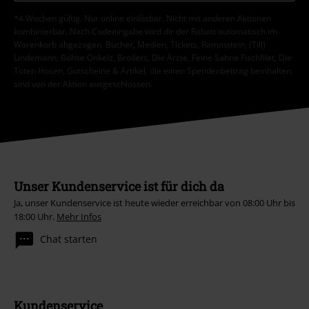
*4 Wochen gültig. Nur online einlösbar. Nicht mit anderen Aktionen
kombinierbar. Nach Codeeingabe wird dir der Rabatt automatisch im
Warenkorb abgezogen. Bücher, Medien, Tickets, Rammstein, (Till)
Lindemann, Böhse Onkelz, Broilers, Die Ärzte, Feine Sahne Fischfilet, Die
Toten Hosen, Gutscheine & Artikel, die einen Spendenbeitrag beinhalten,
sind von der Aktion ausgeschlossen.
Unser Kundenservice ist für dich da
Ja, unser Kundenservice ist heute wieder erreichbar von 08:00 Uhr bis
18:00 Uhr.
Mehr Infos
Chat starten
Kundenservice