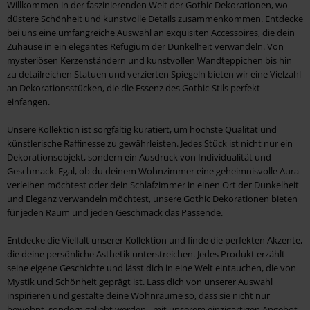
Willkommen in der faszinierenden Welt der Gothic Dekorationen, wo
düstere Schönheit und kunstvolle Details zusammenkommen. Entdecke
bei uns eine umfangreiche Auswahl an exquisiten Accessoires, die dein
Zuhause in ein elegantes Refugium der Dunkelheit verwandeln. Von
mysteriösen Kerzenständern und kunstvollen Wandteppichen bis hin
zu detailreichen Statuen und verzierten Spiegeln bieten wir eine Vielzahl
an Dekorationsstücken, die die Essenz des Gothic-Stils perfekt
einfangen.
Unsere Kollektion ist sorgfältig kuratiert, um höchste Qualität und
künstlerische Raffinesse zu gewährleisten. Jedes Stück ist nicht nur ein
Dekorationsobjekt, sondern ein Ausdruck von Individualität und
Geschmack. Egal, ob du deinem Wohnzimmer eine geheimnisvolle Aura
verleihen möchtest oder dein Schlafzimmer in einen Ort der Dunkelheit
und Eleganz verwandeln möchtest, unsere Gothic Dekorationen bieten
für jeden Raum und jeden Geschmack das Passende.
Entdecke die Vielfalt unserer Kollektion und finde die perfekten Akzente,
die deine persönliche Ästhetik unterstreichen. Jedes Produkt erzählt
seine eigene Geschichte und lässt dich in eine Welt eintauchen, die von
Mystik und Schönheit geprägt ist. Lass dich von unserer Auswahl
inspirieren und gestalte deine Wohnräume so, dass sie nicht nur
bewohnt, sondern geliebt werden - mit unserem einzigartigen Angebot