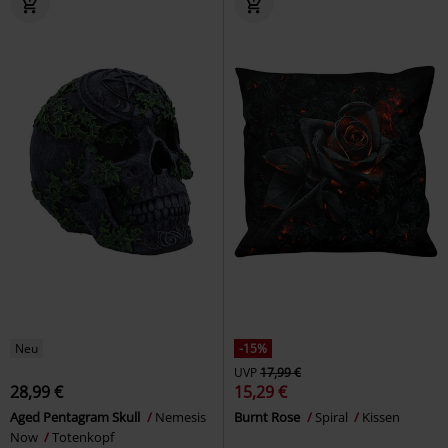
Neu
-15%
UVP
17,99 €
28,99 €
15,29 €
Aged Pentagram Skull
Nemesis
Burnt Rose
Spiral
Kissen
Now
Totenkopf