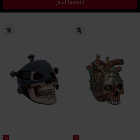
Jetzt testen!
%
%