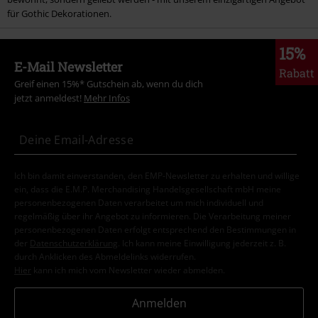
für Gothic Dekorationen.
15%
E-Mail Newsletter
Rabatt
Greif einen 15%* Gutschein ab, wenn du dich
jetzt anmeldest!
Mehr Infos
Ich bin damit einverstanden, den EMP-Newsletter zu erhalten und willige
ein, dass die E.M.P. Merchandising Handelsgesellschaft mbH meine
personenbezogenen Daten verarbeitet um mich individuell und
regelmäßig über ihr Angebot zu informieren. Die Verarbeitung meiner
personenbezogenen Daten erfolgt entsprechend den Bestimmungen in
der
Datenschutzerklärung
. Ich kann meine Einwilligung jederzeit z. B.
durch Anklicken des Abmeldelinks widerrufen.
Hier
kann ich mich vom Newsletter wieder abmelden.
Anmelden