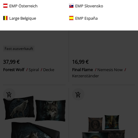
EMP Österreich
EMP Slovensko
Large Belgique
EMP España
Fast ausverkauft
37,99 €
16,99 €
Forest Wolf
Spiral
Decke
Final Flame
Nemesis Now
Kerzenständer