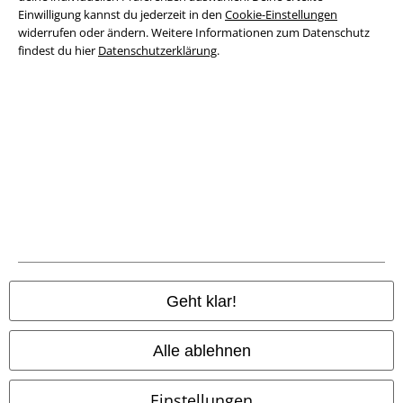
Entsorgung und Umweltschutz
Einwilligung kannst du jederzeit in den
Cookie-Einstellungen
widerrufen oder ändern. Weitere Informationen zum Datenschutz
Konformitätserklärung
findest du hier
Datenschutzerklärung
.
Information zur Barrierefreiheit
Cookie-Einstellungen
Vertrag widerrufen
Alle Preise inkl. gesetzlicher Mehrwertsteuer, zzgl.
Versandkosten
© 1986-2026 E.M.P. Merchandising HGmbH
Geht klar!
EMP Online Shops
Alle ablehnen
EMP International
Einstellungen
EMP France