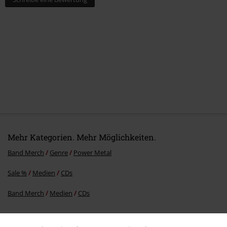
Mehr Kategorien. Mehr Möglichkeiten.
Band Merch
Genre
Power Metal
Sale %
Medien
CDs
Band Merch
Medien
CDs