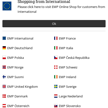
Shopping from International
15%
Please click here to visit EMP Online Shop for customers from
E-Mail Newsletter
Rabatt
International
Greif einen 15%* Gutschein ab, wenn du dich
jetzt anmeldest!
Mehr Infos
Ok
EMP International
EMP France
Ich bin damit einverstanden, den EMP-Newsletter zu erhalten und willige
EMP Deutschland
EMP Italia
ein, dass die E.M.P. Merchandising Handelsgesellschaft mbH meine
personenbezogenen Daten verarbeitet um mich individuell und
EMP Polska
EMP Česká Republika
regelmäßig über ihr Angebot zu informieren. Die Verarbeitung meiner
personenbezogenen Daten erfolgt entsprechend den Bestimmungen in
EMP Norge
EMP Schweiz
der
Datenschutzerklärung
. Ich kann meine Einwilligung jederzeit z. B.
durch Anklicken des Abmeldelinks widerrufen.
EMP Suomi
EMP Ireland
Hier
kann ich mich vom Newsletter wieder abmelden.
EMP United Kingdom
EMP Sverige
Anmelden
EMP Danmark
Large Nederland
*4 Wochen gültig. Nur online einlösbar. Nicht mit anderen Aktionen
kombinierbar. Nach Codeeingabe wird dir der Rabatt automatisch im
EMP Österreich
EMP Slovensko