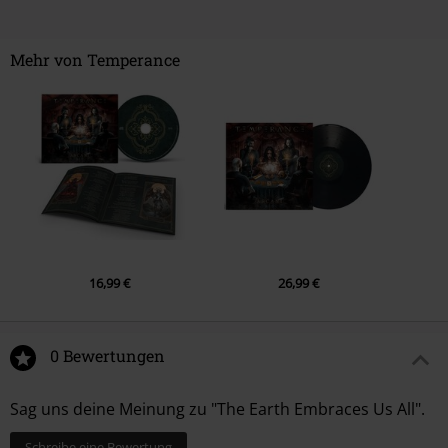
9.
Advice From A Caterpillar
10.
Change The Rhyme
Mehr von Temperance
Das könnte dir auch gefallen
11.
The Restless Ride
12.
evolution - 2024 feat. Kristin Starkey (bonus-track)
16,99 €
26,99 €
0 Bewertungen
Sag uns deine Meinung zu "The Earth Embraces Us All".
Schreibe eine Bewertung