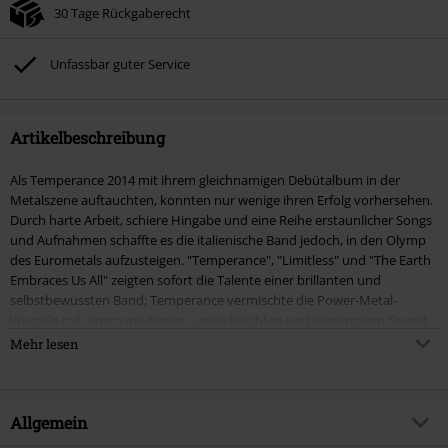
30 Tage Rückgaberecht
Unfassbar guter Service
Artikelbeschreibung
Als Temperance 2014 mit ihrem gleichnamigen Debütalbum in der
Metalszene auftauchten, konnten nur wenige ihren Erfolg vorhersehen.
Durch harte Arbeit, schiere Hingabe und eine Reihe erstaunlicher Songs
und Aufnahmen schaffte es die italienische Band jedoch, in den Olymp
des Eurometals aufzusteigen. "Temperance", "Limitless" und "The Earth
Embraces Us All" zeigten sofort die Talente einer brillanten und
selbstbewussten Band; Temperance vermischte die Power-Metal-
Wurzeln mit einem modernen, unverfälschten und eingängigen Sound,
der niemanden gleichgültig lassen konnte. Der damals noch
Mehr lesen
unbekannte und heute gefeierte Star, Frontfrau Chiara Tricarico, und ihr
himmlischer Gesang waren das Sahnehäubchen auf ihrem einzigartigen
Ansatz. Zehn Jahre später klingen die ersten drei Temperance-Alben
immer noch frisch, fesselnd und relevant wie beim ersten Mal!
Allgemein