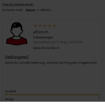
How do reviews work?
Sortieren nach
Datum
Hilfreich
alfons m.
4 Bewertungen
Geschrieben am: Freitag, 24.07.2026
Gekaufte Größe: xl
lieblingsteil
danke für schnelle lieeferung...schönes teil mit guten ttragekomfor
Qualität
5
Design