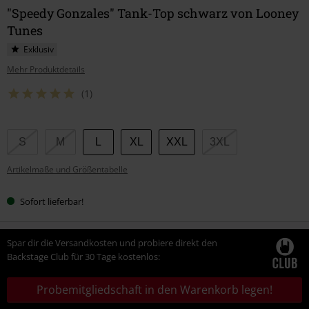
"Speedy Gonzales" Tank-Top schwarz von Looney
Tunes
Exklusiv
Mehr Produktdetails
(1)
Wähle
S
M
L
XL
XXL
3XL
deine
Artikelmaße und Größentabelle
Größe
Sofort lieferbar!
Spar dir die Versandkosten und probiere direkt den
Backstage Club für 30 Tage kostenlos:
Probemitgliedschaft in den Warenkorb legen!