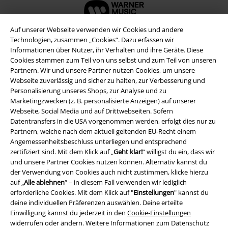
Auf unserer Webseite verwenden wir Cookies und andere
Technologien, zusammen „Cookies“. Dazu erfassen wir
Informationen über Nutzer, ihr Verhalten und ihre Geräte. Diese
Cookies stammen zum Teil von uns selbst und zum Teil von unseren
Partnern. Wir und unsere Partner nutzen Cookies, um unsere
Webseite zuverlässig und sicher zu halten, zur Verbesserung und
Personalisierung unseres Shops, zur Analyse und zu
Marketingzwecken (z. B. personalisierte Anzeigen) auf unserer
Webseite, Social Media und auf Drittwebseiten. Sofern
Datentransfers in die USA vorgenommen werden, erfolgt dies nur zu
Partnern, welche nach dem aktuell geltenden EU-Recht einem
Rechtliches
Angemessenheitsbeschluss unterliegen und entsprechend
zertifiziert sind. Mit dem Klick auf „
Geht klar!
“ willigst du ein, dass wir
AGB
und unsere Partner Cookies nutzen können. Alternativ kannst du
der Verwendung von Cookies auch nicht zustimmen, klicke hierzu
Impressum
auf „
Alle ablehnen
“ – in diesem Fall verwenden wir lediglich
erforderliche Cookies. Mit dem Klick auf "
Einstellungen
" kannst du
Datenschutz
deine individuellen Präferenzen auswählen. Deine erteilte
Einwilligung kannst du jederzeit in den
Cookie-Einstellungen
Entsorgung und Umweltschutz
widerrufen oder ändern. Weitere Informationen zum Datenschutz