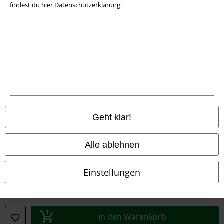
findest du hier
Datenschutzerklärung
.
Konformitätserklärung
Information zur Barrierefreiheit
Cookie-Einstellungen
Vertrag widerrufen
Alle Preise inkl. gesetzlicher Mehrwertsteuer, zzgl.
Versandkosten
Geht klar!
© 1986-2026 E.M.P. Merchandising HGmbH
Alle ablehnen
Einstellungen
EMP Online Shops
EMP International
EMP France
In den Warenkorb