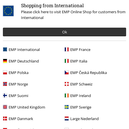
5
Passform
Shopping from International
5
Weite
Please click here to visit EMP Online Shop for customers from
International
zu eng
perfekt
zu weit
Länge
Ok
zu kurz
perfekt
zu lang
Verifizierte Rezension
EMP International
EMP France
War diese Bewertung hilfreich für dich?
EMP Deutschland
EMP Italia
EMP Polska
EMP Česká Republika
Kommentieren
EMP Norge
EMP Schweiz
EMP Suomi
EMP Ireland
EMP United Kingdom
EMP Sverige
Zuletzt angesehene Artikel
EMP Danmark
Large Nederland