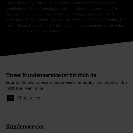
*4 Wochen gültig. Nur online einlösbar. Nicht mit anderen Aktionen
kombinierbar. Nach Codeeingabe wird dir der Rabatt automatisch im
Warenkorb abgezogen. Bücher, Medien, Tickets, Rammstein, (Till)
Lindemann, Böhse Onkelz, Broilers, Die Ärzte, Feine Sahne Fischfilet, Die
Toten Hosen, Gutscheine & Artikel, die einen Spendenbeitrag beinhalten,
sind von der Aktion ausgeschlossen.
Unser Kundenservice ist für dich da
Ja, unser Kundenservice ist heute wieder erreichbar von 09:00 Uhr bis
14:00 Uhr.
Mehr Infos
Chat starten
Kundenservice