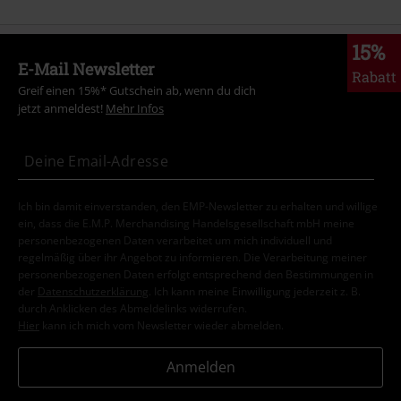
15%
E-Mail Newsletter
Rabatt
Greif einen 15%* Gutschein ab, wenn du dich
jetzt anmeldest!
Mehr Infos
Ich bin damit einverstanden, den EMP-Newsletter zu erhalten und willige
ein, dass die E.M.P. Merchandising Handelsgesellschaft mbH meine
personenbezogenen Daten verarbeitet um mich individuell und
regelmäßig über ihr Angebot zu informieren. Die Verarbeitung meiner
personenbezogenen Daten erfolgt entsprechend den Bestimmungen in
der
Datenschutzerklärung
. Ich kann meine Einwilligung jederzeit z. B.
durch Anklicken des Abmeldelinks widerrufen.
Hier
kann ich mich vom Newsletter wieder abmelden.
Anmelden