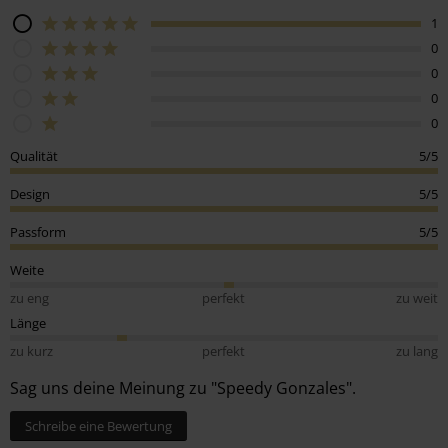
1
0
0
0
0
Qualität
5/5
Design
5/5
Passform
5/5
Weite
zu eng
perfekt
zu weit
Länge
zu kurz
perfekt
zu lang
Sag uns deine Meinung zu "Speedy Gonzales".
Schreibe eine Bewertung