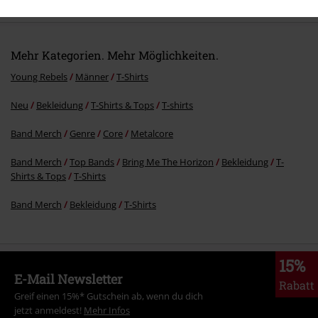
Mehr Kategorien. Mehr Möglichkeiten.
Young Rebels
Männer
T-Shirts
Neu
Bekleidung
T-Shirts & Tops
T-shirts
Kommentar jetzt abschicken!
Band Merch
Genre
Core
Metalcore
Band Merch
Top Bands
Bring Me The Horizon
Bekleidung
T-
Shirts & Tops
T-Shirts
Band Merch
Bekleidung
T-Shirts
15%
E-Mail Newsletter
Rabatt
Greif einen 15%* Gutschein ab, wenn du dich
jetzt anmeldest!
Mehr Infos