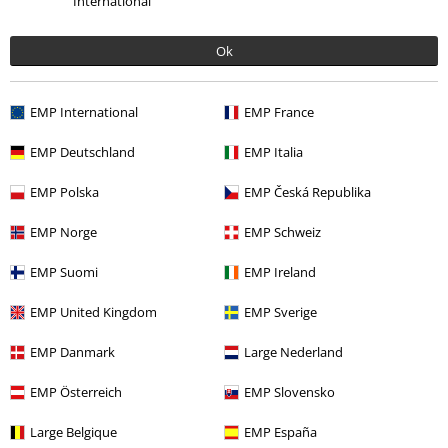
International
Ok
Qualität
5
Design
EMP International
EMP France
5
Passform
EMP Deutschland
EMP Italia
5
Weite
EMP Polska
EMP Česká Republika
zu eng
perfekt
zu weit
Länge
EMP Norge
EMP Schweiz
zu kurz
perfekt
zu lang
EMP Suomi
EMP Ireland
Verifizierte Rezension
EMP United Kingdom
EMP Sverige
War diese Bewertung hilfreich für dich?
EMP Danmark
Large Nederland
EMP Österreich
EMP Slovensko
Kommentieren
Large Belgique
EMP España