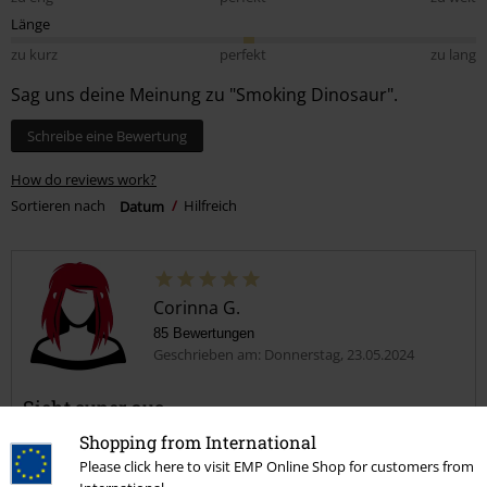
Länge
zu kurz
perfekt
zu lang
Sag uns deine Meinung zu "Smoking Dinosaur".
Schreibe eine Bewertung
How do reviews work?
Sortieren nach
Datum
Hilfreich
Corinna G.
85 Bewertungen
Geschrieben am: Donnerstag, 23.05.2024
Sieht super aus
War ein Geschenk und die Beschenkte hat sich mega gefreut
Shopping from International
Please click here to visit EMP Online Shop for customers from