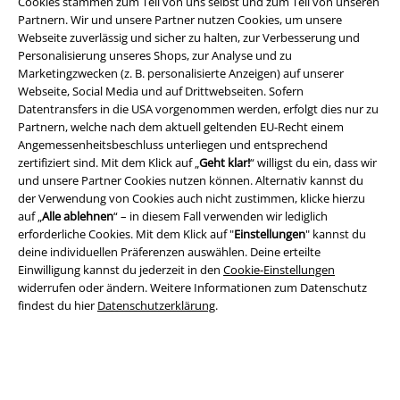
Cookies stammen zum Teil von uns selbst und zum Teil von unseren
Partnern. Wir und unsere Partner nutzen Cookies, um unsere
Webseite zuverlässig und sicher zu halten, zur Verbesserung und
Personalisierung unseres Shops, zur Analyse und zu
Marketingzwecken (z. B. personalisierte Anzeigen) auf unserer
Webseite, Social Media und auf Drittwebseiten. Sofern
Datentransfers in die USA vorgenommen werden, erfolgt dies nur zu
Rechtliches
Partnern, welche nach dem aktuell geltenden EU-Recht einem
Angemessenheitsbeschluss unterliegen und entsprechend
AGB
zertifiziert sind. Mit dem Klick auf „
Geht klar!
“ willigst du ein, dass wir
und unsere Partner Cookies nutzen können. Alternativ kannst du
Impressum
der Verwendung von Cookies auch nicht zustimmen, klicke hierzu
auf „
Alle ablehnen
“ – in diesem Fall verwenden wir lediglich
Datenschutz
erforderliche Cookies. Mit dem Klick auf "
Einstellungen
" kannst du
deine individuellen Präferenzen auswählen. Deine erteilte
Einwilligung kannst du jederzeit in den
Cookie-Einstellungen
Entsorgung und Umweltschutz
widerrufen oder ändern. Weitere Informationen zum Datenschutz
findest du hier
Datenschutzerklärung
.
Konformitätserklärung
Information zur Barrierefreiheit
Cookie-Einstellungen