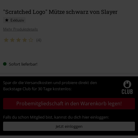
"Scratched Logo" Mütze schwarz von Slayer
Exklusiv
Mehr Produktdetails
(4)
Wähle
Sofort lieferbar!
deine
Größe
Spar dir die Versandkosten und probiere direkt den
Backstage Club für 30 Tage kostenlos:
Probemitgliedschaft in den Warenkorb legen!
Falls du schon Mitglied bist, kannst du dich hier einloggen:
Jetzt einloggen