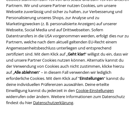
Partnern. Wir und unsere Partner nutzen Cookies, um unsere
Webseite zuverlässig und sicher zu halten, zur Verbesserung und
Personalisierung unseres Shops, zur Analyse und zu
Marketingzwecken (z. B. personalisierte Anzeigen) auf unserer
Webseite, Social Media und auf Drittwebseiten. Sofern
Datentransfers in die USA vorgenommen werden, erfolgt dies nur zu
Partnern, welche nach dem aktuell geltenden EU-Recht einem
Rechtliches
Angemessenheitsbeschluss unterliegen und entsprechend
zertifiziert sind. Mit dem Klick auf „
Geht klar!
“ willigst du ein, dass wir
AGB
und unsere Partner Cookies nutzen können. Alternativ kannst du
der Verwendung von Cookies auch nicht zustimmen, klicke hierzu
Impressum
auf „
Alle ablehnen
“ – in diesem Fall verwenden wir lediglich
erforderliche Cookies. Mit dem Klick auf "
Einstellungen
" kannst du
Datenschutz
deine individuellen Präferenzen auswählen. Deine erteilte
Einwilligung kannst du jederzeit in den
Cookie-Einstellungen
Entsorgung und Umweltschutz
widerrufen oder ändern. Weitere Informationen zum Datenschutz
findest du hier
Datenschutzerklärung
.
Konformitätserklärung
Information zur Barrierefreiheit