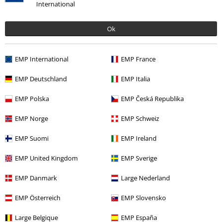
International
Mario K.
Ok
4 Bewertungen
Geschrieben am: Mittwoch, 12.12.2018
EMP International
EMP France
Slaaaayyeeerrr!!!
EMP Deutschland
EMP Italia
Slaaaayyeeerrr!!!
Kommentar jetzt abschicken!
EMP Polska
EMP Česká Republika
EMP Norge
EMP Schweiz
EMP Suomi
EMP Ireland
Verifizierte Rezension
EMP United Kingdom
EMP Sverige
War diese Bewertung hilfreich für dich?
EMP Danmark
Large Nederland
EMP Österreich
EMP Slovensko
Kommentieren
Large Belgique
EMP España