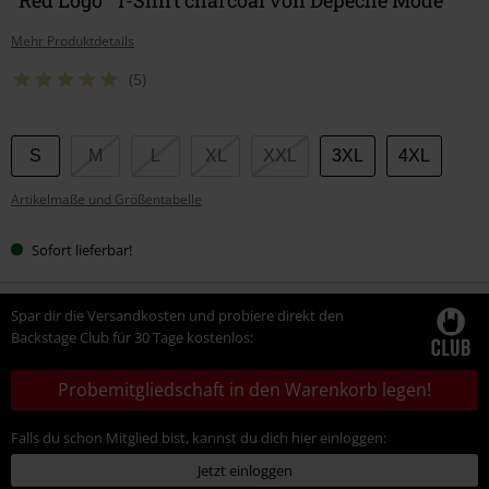
Mehr Produktdetails
(5)
Wähle
S
M
L
XL
XXL
3XL
4XL
deine
Artikelmaße und Größentabelle
Größe
Sofort lieferbar!
Spar dir die Versandkosten und probiere direkt den
Backstage Club für 30 Tage kostenlos:
Probemitgliedschaft in den Warenkorb legen!
Falls du schon Mitglied bist, kannst du dich hier einloggen:
Jetzt einloggen