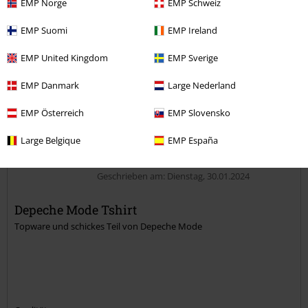
EMP Norge
EMP Schweiz
War diese Bewertung hilfreich für dich?
EMP Suomi
EMP Ireland
EMP United Kingdom
EMP Sverige
EMP Danmark
Large Nederland
Kommentieren
EMP Österreich
EMP Slovensko
Large Belgique
EMP España
Uwe C.
9 Bewertungen
Geschrieben am: Dienstag, 30.01.2024
Depeche Mode Tshirt
Topware und schickes Teil von Depeche Mode
Kommentar jetzt abschicken!