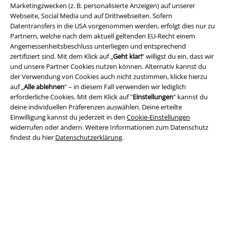
Marketingzwecken (z. B. personalisierte Anzeigen) auf unserer
Webseite, Social Media und auf Drittwebseiten. Sofern
Datentransfers in die USA vorgenommen werden, erfolgt dies nur zu
Partnern, welche nach dem aktuell geltenden EU-Recht einem
Angemessenheitsbeschluss unterliegen und entsprechend
zertifiziert sind. Mit dem Klick auf „
Geht klar!
“ willigst du ein, dass wir
und unsere Partner Cookies nutzen können. Alternativ kannst du
Rechtliches
der Verwendung von Cookies auch nicht zustimmen, klicke hierzu
auf „
Alle ablehnen
“ – in diesem Fall verwenden wir lediglich
AGB
erforderliche Cookies. Mit dem Klick auf "
Einstellungen
" kannst du
deine individuellen Präferenzen auswählen. Deine erteilte
Impressum
Einwilligung kannst du jederzeit in den
Cookie-Einstellungen
widerrufen oder ändern. Weitere Informationen zum Datenschutz
Datenschutz
findest du hier
Datenschutzerklärung
.
Entsorgung und Umweltschutz
Konformitätserklärung
Information zur Barrierefreiheit
Cookie-Einstellungen