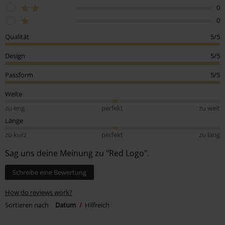
0
0
Qualität
5/5
Design
5/5
Passform
5/5
Weite
zu eng
perfekt
zu weit
Länge
zu kurz
perfekt
zu lang
Sag uns deine Meinung zu "Red Logo".
Schreibe eine Bewertung
How do reviews work?
Sortieren nach
Datum
Hilfreich