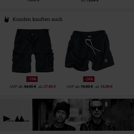
ab
Kunden kauften auch
-19%
-24%
UVP
ab
34,90 €
27,99 €
UVP
ab
19,90 €
14,99 €
ab
ab