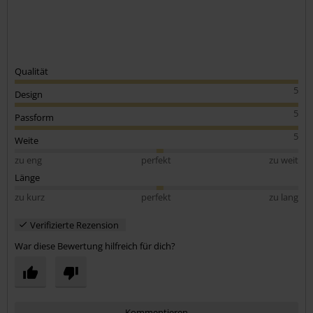
Qualität
5
Design
5
Passform
5
Weite
zu eng
perfekt
zu weit
Länge
zu kurz
perfekt
zu lang
Verifizierte Rezension
War diese Bewertung hilfreich für dich?
Kommentieren