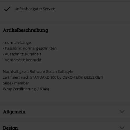
ausgeschlossen sind Bücher, Medien, Tickets, Rammstein, (Till) Lindemann,
Böhse Onkelz, Broilers, Die Ärzte, Die Toten Hosen, Metality, Gutscheine &
Unfassbar guter Service
Artikel, die einen Spendenbeitrag beinhalten.
Artikelbeschreibung
- normale Länge
- Passform: normal geschnitten
- Ausschnitt: Rundhals
- Vorderseite bedruckt
Nachhaltigkeit: Rohware Gildan Softstyle
zertifiziert nach STANDARD 100 by OEKO-TEX® 68252 OETI
Sedex member
Wrap Zertifizierung (16346)
Allgemein
Artikelnummer:
533508
Design