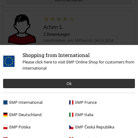
Achim S.
2 Bewertungen
Geschrieben am: Mittwoch, 06.03.2024
Shopping from International
Tolles Shirt
Please click here to visit EMP Online Shop for customers from
Tolles Shirt guter Preis.
Kommentar jetzt abschicken!
International
Ok
Weite
EMP International
EMP France
zu eng
perfekt
zu weit
EMP Deutschland
EMP Italia
Länge
zu kurz
perfekt
zu lang
EMP Polska
EMP Česká Republika
Verifizierte Rezension