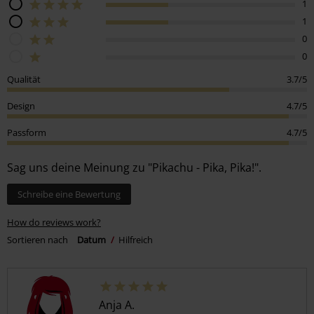
1
1
0
0
Qualität
3.7/5
Design
4.7/5
Passform
4.7/5
Sag uns deine Meinung zu "Pikachu - Pika, Pika!".
Schreibe eine Bewertung
How do reviews work?
Sortieren nach
Datum
Hilfreich
Anja A.