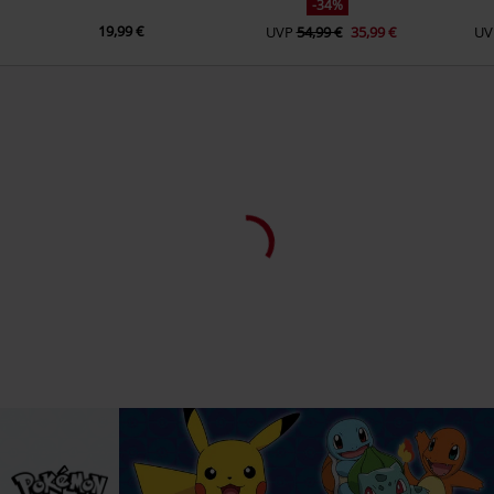
-34%
19,99 €
UVP
54,99 €
35,99 €
UV