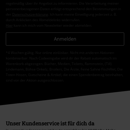
regelmäßig über ihr Angebot zu informieren. Die Verarbeitung meiner
personenbezogenen Daten erfolgt entsprechend den Bestimmungen in
der
Datenschutzerklärung
. Ich kann meine Einwilligung jederzeit z. B.
durch Anklicken des Abmeldelinks widerrufen.
Hier
kann ich mich vom Newsletter wieder abmelden.
Anmelden
*4 Wochen gültig. Nur online einlösbar. Nicht mit anderen Aktionen
kombinierbar. Nach Codeeingabe wird dir der Rabatt automatisch im
Warenkorb abgezogen. Bücher, Medien, Tickets, Rammstein, (Till)
Lindemann, Böhse Onkelz, Broilers, Die Ärzte, Feine Sahne Fischfilet, Die
Toten Hosen, Gutscheine & Artikel, die einen Spendenbeitrag beinhalten,
sind von der Aktion ausgeschlossen.
Unser Kundenservice ist für dich da