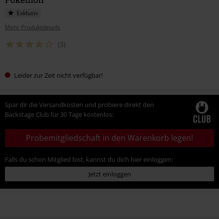
Exklusiv
Mehr Produktdetails
(3)
Leider zur Zeit nicht verfügbar!
Spar dir die Versandkosten und probiere direkt den
Backstage Club für 30 Tage kostenlos:
Probemitgliedschaft in den Warenkorb legen!
Falls du schon Mitglied bist, kannst du dich hier einloggen:
Jetzt einloggen