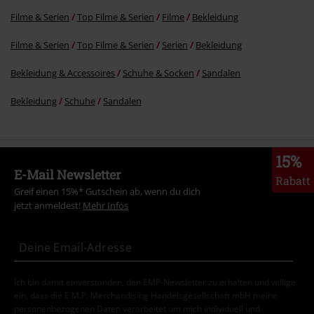
Filme & Serien
Top Filme & Serien
Filme
Bekleidung
Kommentar jetzt abschicken!
Filme & Serien
Top Filme & Serien
Serien
Bekleidung
Bekleidung & Accessoires
Schuhe & Socken
Sandalen
Bekleidung
Schuhe
Sandalen
15%
E-Mail Newsletter
Rabatt
Greif einen 15%* Gutschein ab, wenn du dich
jetzt anmeldest!
Mehr Infos
Ich bin damit einverstanden, den EMP-Newsletter zu erhalten und willige
ein, dass die E.M.P. Merchandising Handelsgesellschaft mbH meine
personenbezogenen Daten verarbeitet um mich individuell und