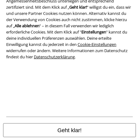
Angemessenheitsbeschluss unterliegen und entsprechend
zertifiziert sind. Mit dem Klick auf „
Geht klar!
“ willigst du ein, dass wir
AGB
und unsere Partner Cookies nutzen können. Alternativ kannst du
der Verwendung von Cookies auch nicht zustimmen, klicke hierzu
Impressum
auf „
Alle ablehnen
“ – in diesem Fall verwenden wir lediglich
erforderliche Cookies. Mit dem Klick auf "
Einstellungen
" kannst du
Datenschutz
deine individuellen Präferenzen auswählen. Deine erteilte
Einwilligung kannst du jederzeit in den
Cookie-Einstellungen
Entsorgung und Umweltschutz
widerrufen oder ändern. Weitere Informationen zum Datenschutz
findest du hier
Datenschutzerklärung
.
Konformitätserklärung
Information zur Barrierefreiheit
Cookie-Einstellungen
Vertrag widerrufen
Alle Preise inkl. gesetzlicher Mehrwertsteuer, zzgl.
Versandkosten
© 1986-2026 E.M.P. Merchandising HGmbH
Geht klar!