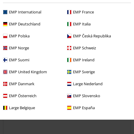
5
Verifizierte Rezension
EMP International
EMP France
War diese Bewertung hilfreich für dich?
EMP Deutschland
EMP Italia
EMP Polska
EMP Česká Republika
EMP Norge
EMP Schweiz
Kommentieren
EMP Suomi
EMP Ireland
EMP United Kingdom
EMP Sverige
Isabell D.
23 Bewertungen
EMP Danmark
Large Nederland
Geschrieben am: Donnerstag, 02.03.2023
EMP Österreich
EMP Slovensko
Coole latschen
Large Belgique
EMP España
Fallen etwas kleiner/ enger aus
Kommentar jetzt abschicken!