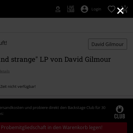
×
0
Login
ft!
David Gilmour
and strange" LP von David Gilmour
etails
 Zeit nicht verfügbar!
Versandkosten und probiere direkt den Backstage Club für 30
s:
Probemitgliedschaft in den Warenkorb legen!