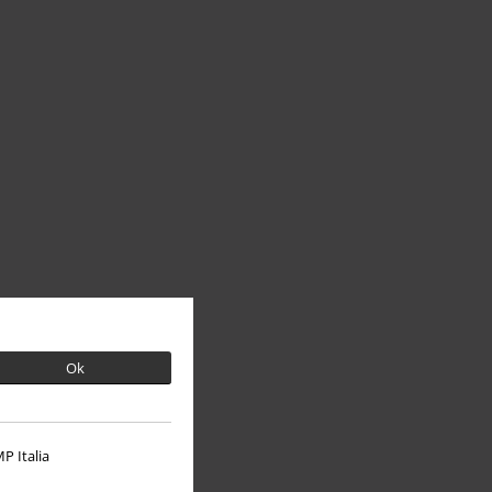
Ok
P Italia