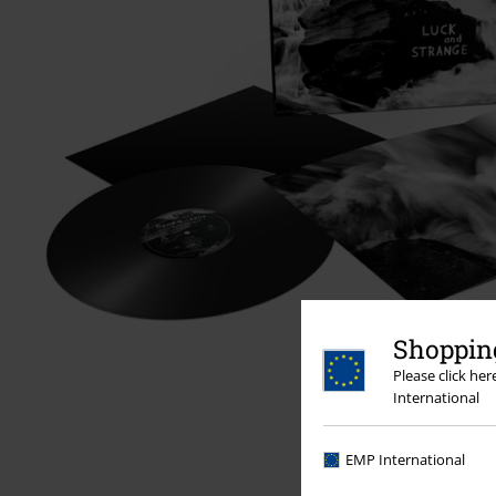
Shopping
Please click he
International
EMP International