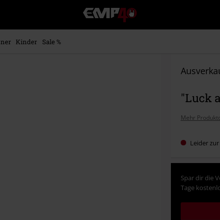
EMP
Merchandise
-
Fanartikel
ner
Kinder
Sale %
Shop
für
Rock
Ausverkau
&
Entertainment
"Luck 
Mehr Produktd
Leider zur
Spar dir die 
Tage kostenlo