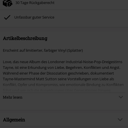
30 Tage Rückgaberecht
Unfassbar guter Service
Artikelbeschreibung
Erscheint auf limitierter, farbiger Vinyl (Splatter)
Love, das neue Album des Londoner Industrial-Noise-Pop-Dreigestirns
Tayne, ist eine Erkundung von Liebe, Begehren, Konflikten und Angst.
Während einer Phase der Dissoziation geschrieben, dokumentiert
Tayne-Mastermind Matt Sutton seine Vorstellungen von Liebe als
Konflikt, Opfer und Kompromiss, wie emotionale Bindung zu Konflikten
führt und wie sich die Auswirkungen über Generationen hinweg
ausbreiten können. Was kostet die Liebe? Wie weit sind wir bereit zu
Mehr lesen
gehen, um ihr nachzujagen? „In den meisten Liedern ist definitiv eine
besiegte Haltung zu spüren", sagt Matt. „Ich war von Intimität
eingeschüchtert, hatte Angst davor, verletzlich zu sein und mich zu
outen." Mit einem wütenden Hybrid aus Metal, Industrial, Shoegaze
Allgemein
und Pop ringt Love mit der klassischen Definition des Wortes und