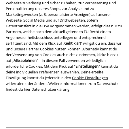
Webseite zuverlässig und sicher zu halten, zur Verbesserung und
Personalisierung unseres Shops, zur Analyse und zu
Marketingzwecken (z. B. personalisierte Anzeigen) auf unserer
Rechtliches
Webseite, Social Media und auf Drittwebseiten. Sofern
AGB
Datentransfers in die USA vorgenommen werden, erfolgt dies nur zu
Partnern, welche nach dem aktuell geltenden EU-Recht einem
Angemessenheitsbeschluss unterliegen und entsprechend
Impressum
zertifiziert sind. Mit dem Klick auf „
Geht klar!
“ willigst du ein, dass wir
und unsere Partner Cookies nutzen können. Alternativ kannst du
Datenschutz
der Verwendung von Cookies auch nicht zustimmen, klicke hierzu
auf „
Alle ablehnen
“ – in diesem Fall verwenden wir lediglich
Entsorgung und Umweltschutz
erforderliche Cookies. Mit dem Klick auf "
Einstellungen
" kannst du
deine individuellen Präferenzen auswählen. Deine erteilte
Konformitätserklärung
Einwilligung kannst du jederzeit in den
Cookie-Einstellungen
widerrufen oder ändern. Weitere Informationen zum Datenschutz
findest du hier
Datenschutzerklärung
.
Information zur Barrierefreiheit
Cookie-Einstellungen
Vertrag widerrufen