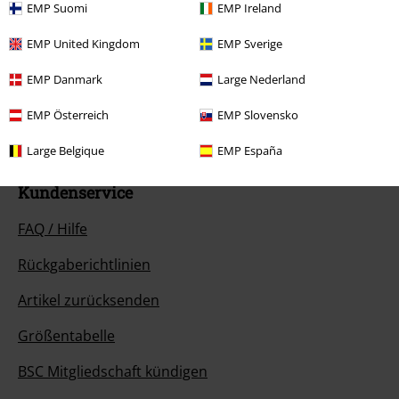
EMP Suomi
EMP Ireland
Unser Kundenservice ist für dich da
EMP United Kingdom
EMP Sverige
Ja, unser Kundenservice ist heute wieder erreichbar von 08:00 Uhr bis
18:00 Uhr.
Mehr Infos
EMP Danmark
Large Nederland
Chat starten
EMP Österreich
EMP Slovensko
Large Belgique
EMP España
Kundenservice
FAQ / Hilfe
Rückgaberichtlinien
Artikel zurücksenden
Größentabelle
BSC Mitgliedschaft kündigen