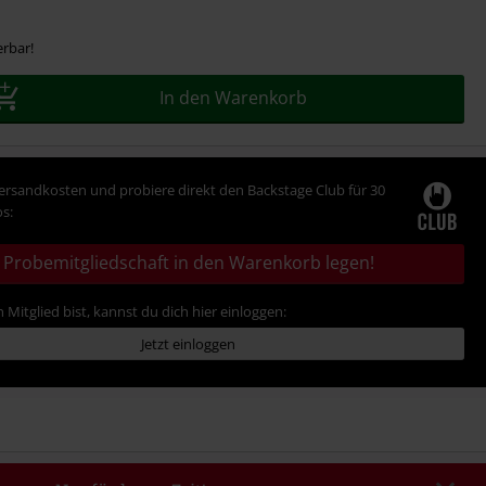
erbar!
In den Warenkorb
Versandkosten und probiere direkt den Backstage Club für 30
s:
Probemitgliedschaft in den Warenkorb legen!
 Mitglied bist, kannst du dich hier einloggen:
Jetzt einloggen