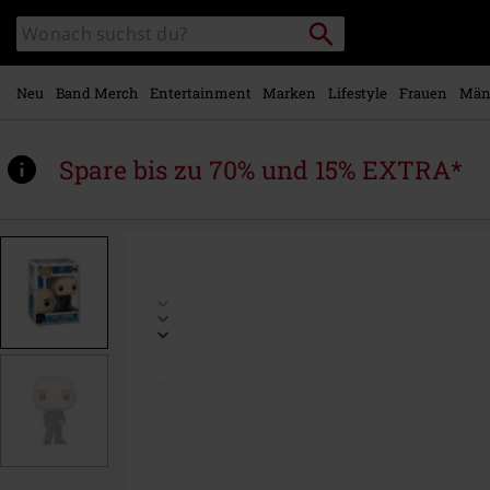
Zum
Packstation
Katalog
Hauptinhalt
suchen
durchsuchen
springen
Neu
Band Merch
Entertainment
Marken
Lifestyle
Frauen
Män
Spare bis zu 70% und 15% EXTRA*
https://www.emp.at/p/lex-
luthor-
vinyl-
figur-
564/578423St.html