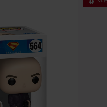
15% sp
Code
WE
Gültig bis zu
Nur Online. Mi
Nach Codeeing
Nicht mit and
Bücher, Medien
Die Toten Hose