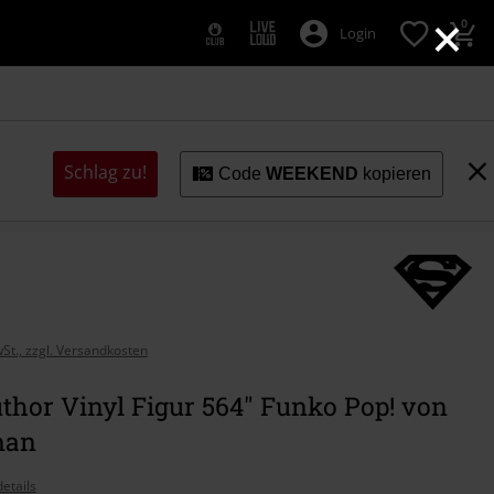
×
0
Login
Schlag zu!
Code
WEEKEND
kopieren
wSt., zzgl. Versandkosten
thor Vinyl Figur 564" Funko Pop! von
man
etails