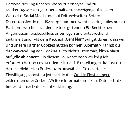
Personalisierung unseres Shops, zur Analyse und zu
Marketingzwecken (z. B. personalisierte Anzeigen) auf unserer
Rechtliches
Webseite, Social Media und auf Drittwebseiten. Sofern
Datentransfers in die USA vorgenommen werden, erfolgt dies nur zu
AGB
Partnern, welche nach dem aktuell geltenden EU-Recht einem
Angemessenheitsbeschluss unterliegen und entsprechend
Impressum
zertifiziert sind. Mit dem Klick auf „
Geht klar!
“ willigst du ein, dass wir
und unsere Partner Cookies nutzen können. Alternativ kannst du
Datenschutz
der Verwendung von Cookies auch nicht zustimmen, klicke hierzu
auf „
Alle ablehnen
“ – in diesem Fall verwenden wir lediglich
erforderliche Cookies. Mit dem Klick auf "
Einstellungen
" kannst du
Entsorgung und Umweltschutz
deine individuellen Präferenzen auswählen. Deine erteilte
Einwilligung kannst du jederzeit in den
Cookie-Einstellungen
Konformitätserklärung
widerrufen oder ändern. Weitere Informationen zum Datenschutz
findest du hier
Datenschutzerklärung
.
Information zur Barrierefreiheit
Cookie-Einstellungen
Vertrag widerrufen
Alle Preise inkl. gesetzlicher Mehrwertsteuer, zzgl.
Versandkosten