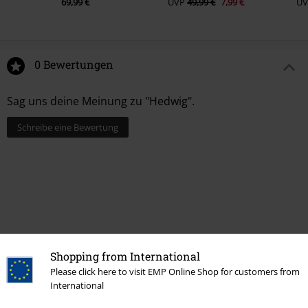
69,99 €
UVP
49,99 €
7,99 €
UV
0 Bewertungen
Sag uns deine Meinung zu "Hedwig".
Schreibe eine Bewertung
Shopping from International
Please click here to visit EMP Online Shop for customers from
International