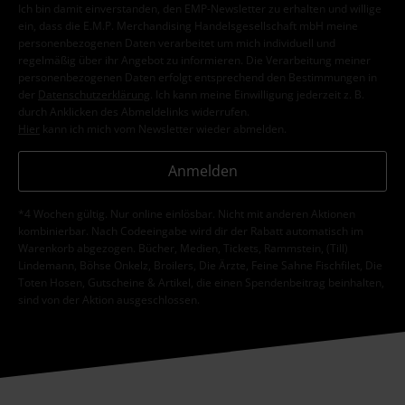
Ich bin damit einverstanden, den EMP-Newsletter zu erhalten und willige
ein, dass die E.M.P. Merchandising Handelsgesellschaft mbH meine
personenbezogenen Daten verarbeitet um mich individuell und
regelmäßig über ihr Angebot zu informieren. Die Verarbeitung meiner
personenbezogenen Daten erfolgt entsprechend den Bestimmungen in
der
Datenschutzerklärung
. Ich kann meine Einwilligung jederzeit z. B.
durch Anklicken des Abmeldelinks widerrufen.
Hier
kann ich mich vom Newsletter wieder abmelden.
Anmelden
*4 Wochen gültig. Nur online einlösbar. Nicht mit anderen Aktionen
kombinierbar. Nach Codeeingabe wird dir der Rabatt automatisch im
Warenkorb abgezogen. Bücher, Medien, Tickets, Rammstein, (Till)
Lindemann, Böhse Onkelz, Broilers, Die Ärzte, Feine Sahne Fischfilet, Die
Toten Hosen, Gutscheine & Artikel, die einen Spendenbeitrag beinhalten,
sind von der Aktion ausgeschlossen.