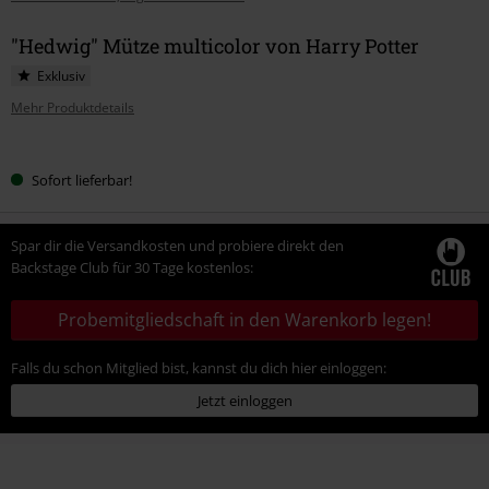
"Hedwig" Mütze multicolor von Harry Potter
Exklusiv
Mehr Produktdetails
Wähle
Sofort lieferbar!
deine
Größe
Spar dir die Versandkosten und probiere direkt den
Backstage Club für 30 Tage kostenlos:
Probemitgliedschaft in den Warenkorb legen!
Falls du schon Mitglied bist, kannst du dich hier einloggen:
Jetzt einloggen