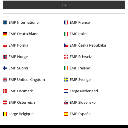
Mehr Kategorien. Mehr Möglichkeiten.
Ok
Sale %
Männer
Accessoires
EMP International
EMP France
Sale %
OUTLET
Accessoires
EMP Deutschland
EMP Italia
Sale %
Filme & Serien
EMP Polska
EMP Česká Republika
Sale %
OUTLET
Xmas
EMP Norge
EMP Schweiz
Sale %
Accessoires
Mützen
EMP Suomi
EMP Ireland
EMP United Kingdom
EMP Sverige
15%
E-Mail Newsletter
Rabatt
EMP Danmark
Large Nederland
Greif einen 15%* Gutschein ab, wenn du dich
jetzt anmeldest!
Mehr Infos
EMP Österreich
EMP Slovensko
Large Belgique
EMP España