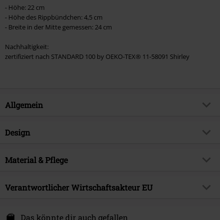
- Höhe: 22 cm
- Höhe des Rippbündchen: 4,5 cm
- Breite in der Mitte gemessen: 24 cm
Nachhaltigkeit:
zertifiziert nach STANDARD 100 by OEKO-TEX® 11-58091 Shirley
Allgemein
Artikelnummer:
583291
Design
Titel
Hedwig
Produkt-Typ
Mütze
Exklusiv bei EMP
Material & Pflege
EMP Exklusiv
Muster
Multicolor
Produktthema
Fan-Merch, TV-Serien,
Obermaterial
100% Baumwolle
Zeichentrick, Weihnachten, Tiere &
Farbe
Verantwortlicher Wirtschaftsakteur EU
multicolor
Haustiere
License Factory GmbH
Lizenz
offiziell lizenziertes Produkt
Philosophenweg 31-33
Das könnte dir auch gefallen