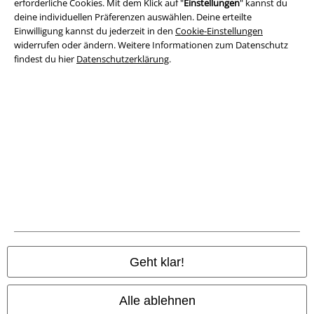
erforderliche Cookies. Mit dem Klick auf "
Einstellungen
" kannst du
deine individuellen Präferenzen auswählen. Deine erteilte
Impressum
Einwilligung kannst du jederzeit in den
Cookie-Einstellungen
widerrufen oder ändern. Weitere Informationen zum Datenschutz
Datenschutz
findest du hier
Datenschutzerklärung
.
Entsorgung und Umweltschutz
Konformitätserklärung
Information zur Barrierefreiheit
Cookie-Einstellungen
Vertrag widerrufen
Alle Preise inkl. gesetzlicher Mehrwertsteuer, zzgl.
Versandkosten
Geht klar!
© 1986-2026 E.M.P. Merchandising HGmbH
Alle ablehnen