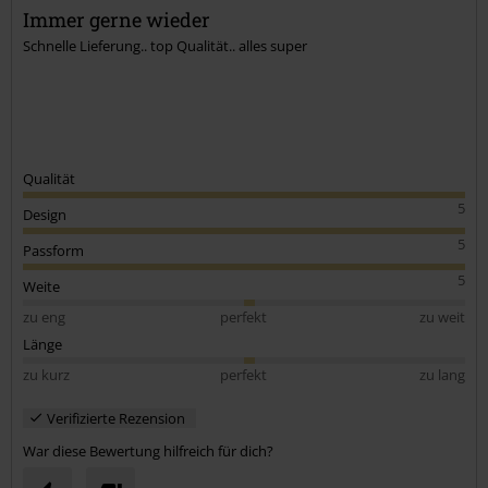
Kommentar jetzt abschicken!
Immer gerne wieder
Schnelle Lieferung.. top Qualität.. alles super
Qualität
5
Design
5
Passform
5
Weite
zu eng
perfekt
zu weit
Länge
zu kurz
perfekt
zu lang
Verifizierte Rezension
War diese Bewertung hilfreich für dich?