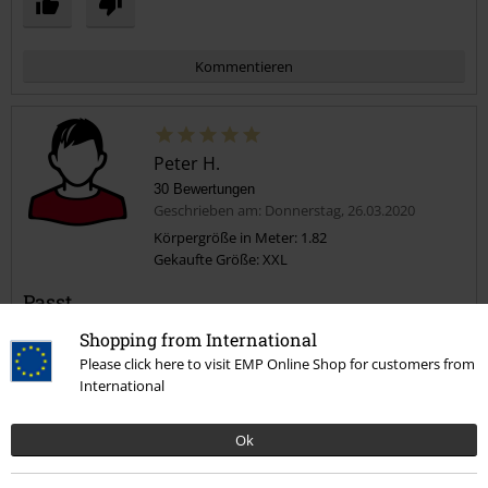
Kommentieren
Peter H.
30 Bewertungen
Geschrieben am: Donnerstag, 26.03.2020
Körpergröße in Meter: 1.82
Gekaufte Größe: XXL
Kommentar jetzt abschicken!
Passt
Qualität bei Lonsdale wie erwartet gut. Die Größe passt sehr gut, fällt
Shopping from International
also wie beschrieben aus.
Please click here to visit EMP Online Shop for customers from
Hoher Tragekomfort.
International
Ok
Qualität