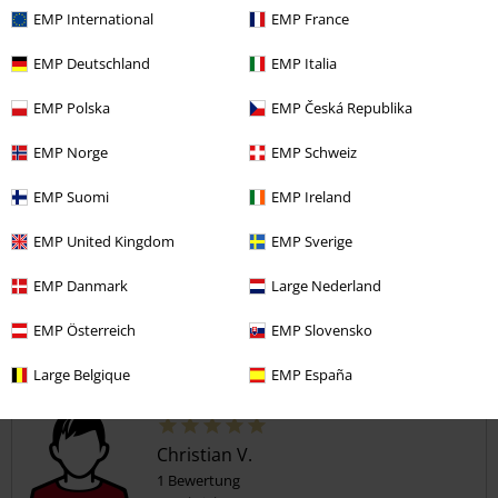
5
Design
EMP International
EMP France
5
Passform
EMP Deutschland
EMP Italia
5
Weite
EMP Polska
EMP Česká Republika
zu eng
perfekt
zu weit
Länge
EMP Norge
EMP Schweiz
zu kurz
perfekt
zu lang
EMP Suomi
EMP Ireland
Verifizierte Rezension
EMP United Kingdom
EMP Sverige
War diese Bewertung hilfreich für dich?
EMP Danmark
Large Nederland
EMP Österreich
EMP Slovensko
Kommentieren
Large Belgique
EMP España
Christian V.
1 Bewertung