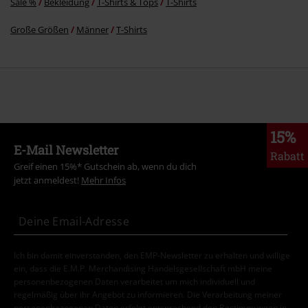
Sale %
Bekleidung
T-Shirts & Tops
T-Shirts
Große Größen
Männer
T-Shirts
15%
E-Mail Newsletter
Rabatt
Greif einen 15%* Gutschein ab, wenn du dich
jetzt anmeldest!
Mehr Infos
Ich bin damit einverstanden, den EMP-Newsletter zu erhalten und willige
ein, dass die E.M.P. Merchandising Handelsgesellschaft mbH meine
personenbezogenen Daten verarbeitet um mich individuell und
regelmäßig über ihr Angebot zu informieren. Die Verarbeitung meiner
personenbezogenen Daten erfolgt entsprechend den Bestimmungen in