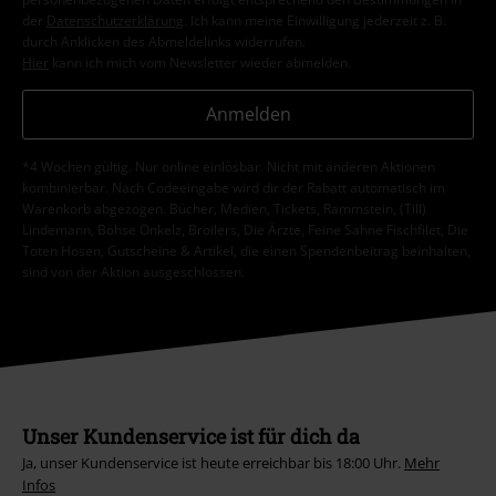
der
Datenschutzerklärung
. Ich kann meine Einwilligung jederzeit z. B.
durch Anklicken des Abmeldelinks widerrufen.
Hier
kann ich mich vom Newsletter wieder abmelden.
Anmelden
*4 Wochen gültig. Nur online einlösbar. Nicht mit anderen Aktionen
kombinierbar. Nach Codeeingabe wird dir der Rabatt automatisch im
Warenkorb abgezogen. Bücher, Medien, Tickets, Rammstein, (Till)
Lindemann, Böhse Onkelz, Broilers, Die Ärzte, Feine Sahne Fischfilet, Die
Toten Hosen, Gutscheine & Artikel, die einen Spendenbeitrag beinhalten,
sind von der Aktion ausgeschlossen.
Unser Kundenservice ist für dich da
Ja, unser Kundenservice ist heute erreichbar bis 18:00 Uhr.
Mehr
Infos