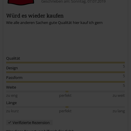
Geschrieben am: Sonntag, 07.07.2019
Würd es wieder kaufen
Wie alle anderen Sachen gute Qualität hier kauf ich gern
Kommentar jetzt abschicken!
Qualität
5
Design
5
Passform
5
Weite
zu eng
perfekt
zu weit
Länge
zu kurz
perfekt
zu lang
Verifizierte Rezension