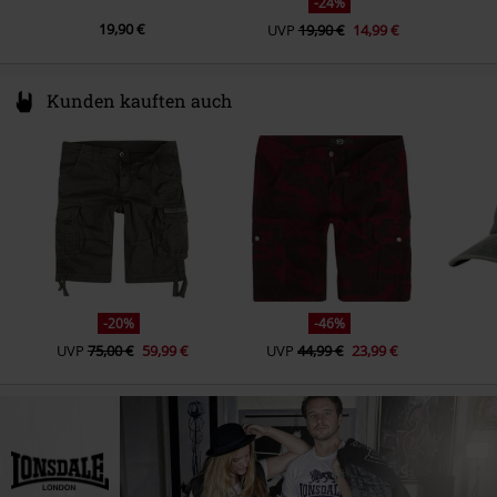
-24%
19,90 €
UVP
19,90 €
14,99 €
Kunden kauften auch
-20%
-46%
UVP
75,00 €
59,99 €
UVP
44,99 €
23,99 €