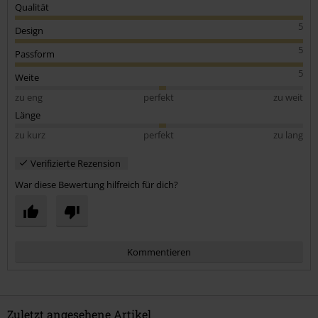
Qualität
5
Design
5
Passform
5
Weite
zu eng
perfekt
zu weit
Länge
zu kurz
perfekt
zu lang
Verifizierte Rezension
War diese Bewertung hilfreich für dich?
Kommentieren
Zuletzt angesehene Artikel