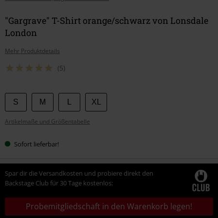
"Gargrave" T-Shirt orange/schwarz von Lonsdale
London
Mehr Produktdetails
(5)
Wähle
S
M
L
XL
deine
Artikelmaße und Größentabelle
Größe
Sofort lieferbar!
Spar dir die Versandkosten und probiere direkt den
Backstage Club für 30 Tage kostenlos:
Probemitgliedschaft in den Warenkorb legen!