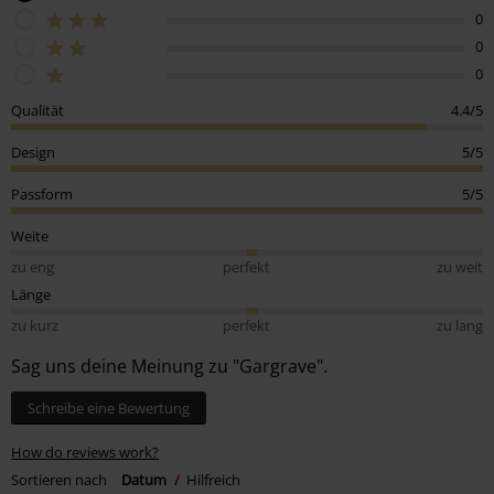
0
0
0
Qualität
4.4/5
Design
5/5
Passform
5/5
Weite
zu eng
perfekt
zu weit
Länge
zu kurz
perfekt
zu lang
Sag uns deine Meinung zu "Gargrave".
Schreibe eine Bewertung
How do reviews work?
Sortieren nach
Datum
Hilfreich