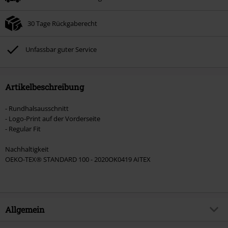
Nach Codeeingabe wird dir der Rabatt automatisch am Ende der Bestellung
abgezogen.
30 Tage Rückgaberecht
Nicht mit anderen Aktionscodes kombinierbar. Von der Reduzierung
ausgeschlossen sind Bücher, Medien, Tickets, Rammstein, (Till) Lindemann,
Böhse Onkelz, Broilers, Die Ärzte, Die Toten Hosen, Metality, Gutscheine &
Unfassbar guter Service
Artikel, die einen Spendenbeitrag beinhalten.
Artikelbeschreibung
- Rundhalsausschnitt
- Logo-Print auf der Vorderseite
- Regular Fit
Nachhaltigkeit
OEKO-TEX® STANDARD 100 - 2020OK0419 AITEX
Allgemein