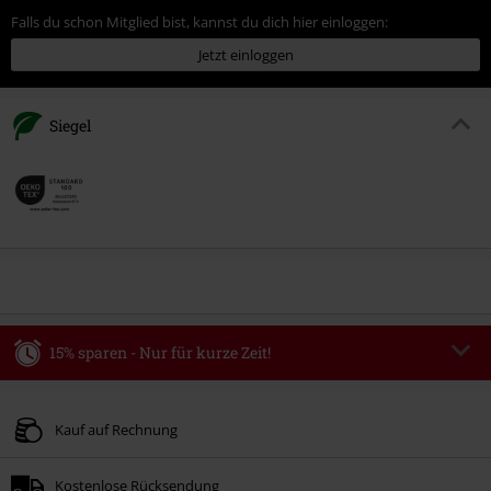
Falls du schon Mitglied bist, kannst du dich hier einloggen:
Jetzt einloggen
Siegel
15% sparen - Nur für kurze Zeit!
Code
AFTERWORK
Code kopieren
Nur Gültig am 06.08.2026 von 16:00 bis 23:59 Uhr.
Kauf auf Rechnung
Nur Online. Mindestbestellwert 49.99€.
Kostenlose Rücksendung