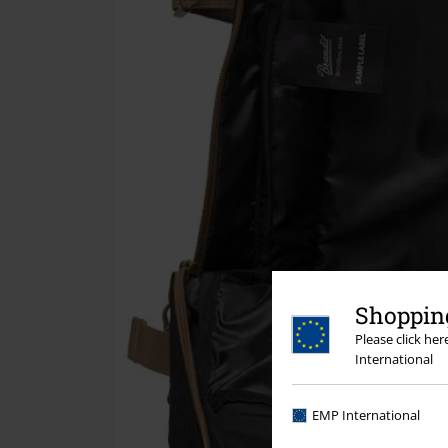
Shopping
Please click he
International
EMP International