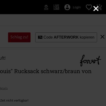
×
0
Login
Schlag zu!
Code
AFTERWORK
kopieren
ft!
Louis" Rucksack schwarz/braun von
t
etails
 Zeit nicht verfügbar!