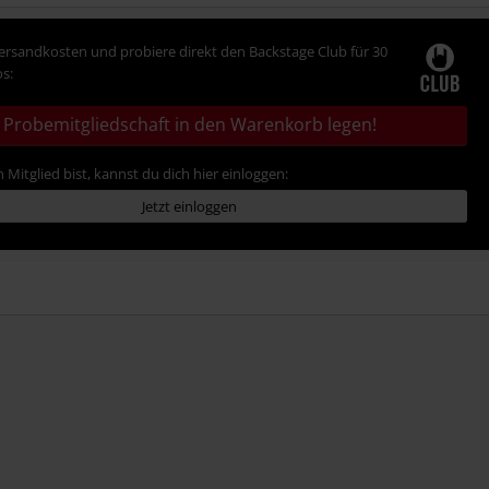
Versandkosten und probiere direkt den Backstage Club für 30
s:
Probemitgliedschaft in den Warenkorb legen!
 Mitglied bist, kannst du dich hier einloggen:
Jetzt einloggen