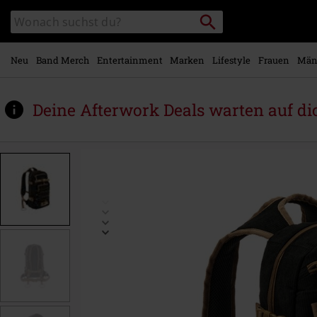
Zum
Packstation
Katalog
Hauptinhalt
suchen
durchsuchen
springen
Neu
Band Merch
Entertainment
Marken
Lifestyle
Frauen
Män
Deine Afterwork Deals warten auf di
https://www.emp.at/p/cord-
louis/584975St.html