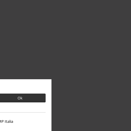
Ok
P Italia