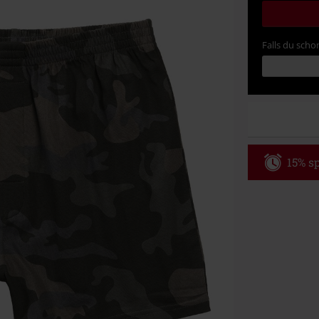
Falls du schon
15% sp
Code
WE
Gültig bis zu
Nur Online. Mi
Nach Codeeing
Nicht mit and
Bücher, Medien
Die Toten Hose