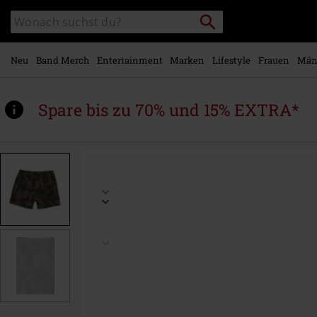
Zum
Packstation
Katalog
Hauptinhalt
suchen
durchsuchen
springen
Neu
Band Merch
Entertainment
Marken
Lifestyle
Frauen
Män
Spare bis zu 70% und 15% EXTRA*
https://www.emp.at/p/boxershort-
bw/397592.html