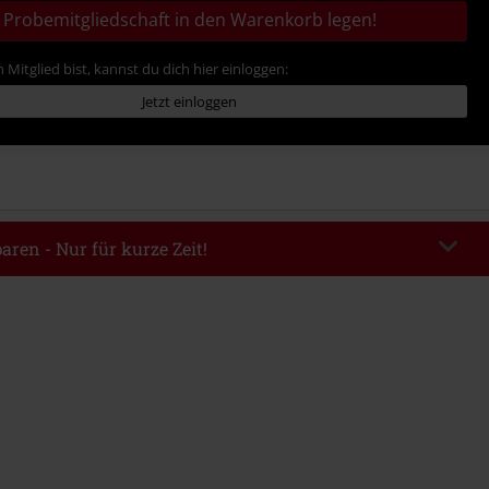
Probemitgliedschaft in den Warenkorb legen!
 Mitglied bist, kannst du dich hier einloggen:
Jetzt einloggen
aren - Nur für kurze Zeit!
EKEND
Code kopieren
m 09.08.2026
ndestbestellwert 49.99€.
abe wird dir der Rabatt automatisch am Ende der Bestellung abgezogen.
eren Aktionscodes kombinierbar. Von der Reduzierung ausgeschlossen sind
, Tickets, Rammstein, (Till) Lindemann, Böhse Onkelz, Broilers, Die Ärzte,
n, Metality, Gutscheine & Artikel, die einen Spendenbeitrag beinhalten.