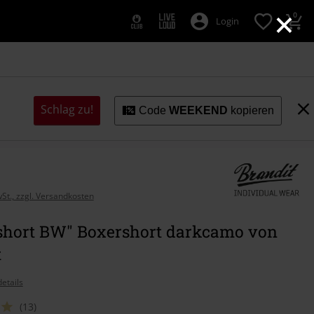
×
0
Login
Schlag zu!
Code
WEEKEND
kopieren
wSt., zzgl. Versandkosten
short BW" Boxershort darkcamo von
t
etails
(13)