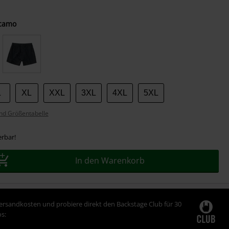
camo
L
XL
XXL
3XL
4XL
5XL
nd Größentabelle
erbar!
In den Warenkorb
Versandkosten und probiere direkt den Backstage Club für 30
s: