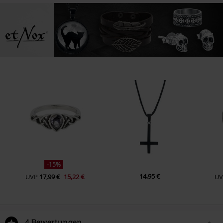
-15%
14,95 €
UVP
17,99 €
15,22 €
U
4 Bewertungen