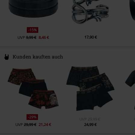
-15%
17,90 €
UVP
9,99 €
8,46 €
Kunden kauften auch
-29%
UVP
29,99 €
UVP
29,99 €
21,24 €
24,99 €