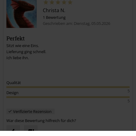
Christa N.
1 Bewertung
Geschrieben am: Dienstag, 05.05.2026
Perfekt
Sitzt wie eine Eins.
Lieferung ging schnell.
Ich liebe ihn.
Qualität
5
Design
5
Verifizierte Rezension
War diese Bewertung hilfreich für dich?