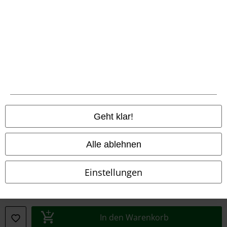
Konformitätserklärung
Information zur Barrierefreiheit
Cookie-Einstellungen
Vertrag widerrufen
Alle Preise inkl. gesetzlicher Mehrwertsteuer, zzgl.
Versandkosten
Geht klar!
© 1986-2026 E.M.P. Merchandising HGmbH
Alle ablehnen
Einstellungen
EMP Online Shops
EMP International
EMP France
In den Warenkorb