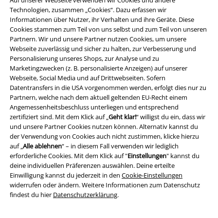
Technologien, zusammen „Cookies“. Dazu erfassen wir
Informationen über Nutzer, ihr Verhalten und ihre Geräte. Diese
Cookies stammen zum Teil von uns selbst und zum Teil von unseren
Partnern. Wir und unsere Partner nutzen Cookies, um unsere
Webseite zuverlässig und sicher zu halten, zur Verbesserung und
Personalisierung unseres Shops, zur Analyse und zu
Marketingzwecken (z. B. personalisierte Anzeigen) auf unserer
Webseite, Social Media und auf Drittwebseiten. Sofern
Datentransfers in die USA vorgenommen werden, erfolgt dies nur zu
Partnern, welche nach dem aktuell geltenden EU-Recht einem
Angemessenheitsbeschluss unterliegen und entsprechend
zertifiziert sind. Mit dem Klick auf „
Geht klar!
“ willigst du ein, dass wir
Rechtliches
und unsere Partner Cookies nutzen können. Alternativ kannst du
der Verwendung von Cookies auch nicht zustimmen, klicke hierzu
AGB
auf „
Alle ablehnen
“ – in diesem Fall verwenden wir lediglich
erforderliche Cookies. Mit dem Klick auf "
Einstellungen
" kannst du
deine individuellen Präferenzen auswählen. Deine erteilte
Impressum
Einwilligung kannst du jederzeit in den
Cookie-Einstellungen
widerrufen oder ändern. Weitere Informationen zum Datenschutz
Datenschutz
findest du hier
Datenschutzerklärung
.
Entsorgung und Umweltschutz