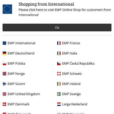
Shopping from International
Please click here to visit EMP Online Shop for customers from
Kommentieren
International
Ok
Christian D.
3 Bewertungen
EMP International
EMP France
Geschrieben am: Samstag, 15.06.2024
EMP Deutschland
EMP Italia
Wunschlos glücklich
Sehr gut verarbeitet, robust, gute Resistenz gegen Kratzer (trotz
Kommentar jetzt abschicken!
EMP Polska
EMP Česká Republika
täglichem Tragem und einiger Festevals), Design wie auf den Bildern.
EMP Norge
EMP Schweiz
EMP Suomi
EMP Ireland
EMP United Kingdom
EMP Sverige
Qualität
5
Design
EMP Danmark
Large Nederland
5