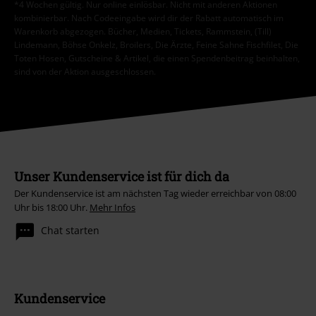
*4 Wochen gültig. Nur online einlösbar. Nicht mit anderen Aktionen
kombinierbar. Nach Codeeingabe wird dir der Rabatt automatisch im
Warenkorb abgezogen. Bücher, Medien, Tickets, Rammstein, (Till)
Lindemann, Böhse Onkelz, Broilers, Die Ärzte, Feine Sahne Fischfilet, Die
Toten Hosen, Gutscheine & Artikel, die einen Spendenbeitrag beinhalten,
sind von der Aktion ausgeschlossen.
Unser Kundenservice ist für dich da
Der Kundenservice ist am nächsten Tag wieder erreichbar von 08:00
Uhr bis 18:00 Uhr.
Mehr Infos
Chat starten
Kundenservice