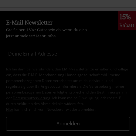
15%
E-Mail Newsletter
Rabatt
Greif einen 15%* Gutschein ab, wenn du dich
jetzt anmeldest!
Mehr Infos
Ich bin damit einverstanden, den EMP-Newsletter zu erhalten und willige
ein, dass die E.M.P. Merchandising Handelsgesellschaft mbH meine
personenbezogenen Daten verarbeitet um mich individuell und
regelmäßig über ihr Angebot zu informieren. Die Verarbeitung meiner
personenbezogenen Daten erfolgt entsprechend den Bestimmungen in
der
Datenschutzerklärung
. Ich kann meine Einwilligung jederzeit z. B.
durch Anklicken des Abmeldelinks widerrufen.
Hier
kann ich mich vom Newsletter wieder abmelden.
Anmelden