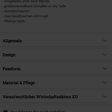
- Knopfleiste unter einer Blende
- größenverstellbare Schnallen an der Taille
- Gürtelsschlaufen
- zwei Gesäßtaschen mit Knopf
- Ribstop Optik
Allgemein
Artikelnummer:
398170
Design
Titel
BDU Ripstop Short
Produkt-Typ
Short
Brand
Passform
Brandit
Muster
Uni
Produktthema
Basics
Länge (des Kleidungsstücks)
Kurz
Farbe
Material & Pflege
schwarz
Erscheinungsdatum
01.04.2024
Geschlecht
Männer
Obermaterial
100% Baumwolle
Verantwortlicher Wirtschaftsakteur EU
Pflegehinweis
Maschinenwäsche
Brandit Textil GmbH
Spichernstraße 6A
Das könnte dir auch gefallen