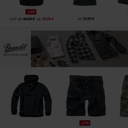
-24%
19,99 €
UVP
ab
44,99 €
33,99 €
ab
ab
-21%