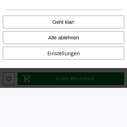
Impressum
Datenschutz
Geht klar!
Entsorgung und Umweltschutz
Alle ablehnen
Konformitätserklärung
Einstellungen
Information zur Barrierefreiheit
Cookie-Einstellungen
In den Warenkorb
Vertrag widerrufen
Alle Preise inkl. gesetzlicher Mehrwertsteuer, zzgl.
Versandkosten
© 1986-2026 E.M.P. Merchandising HGmbH