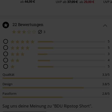
44,99 €
ab
UVP
ab
37,99 €
29,99 €
UVP
ab
22 Bewertungen
3
5
5
3
4
5
Qualität
3.3/5
Design
3.8/5
Passform
2.8/5
Sag uns deine Meinung zu "BDU Ripstop Short".