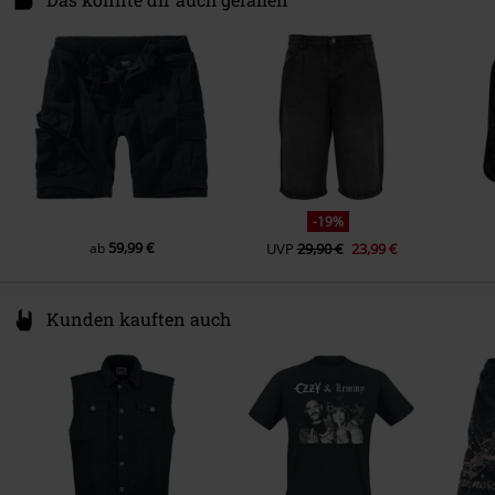
50672 Köln
Germany
info@brandit-wear.com
-19%
59,99 €
ab
UVP
29,90 €
23,99 €
Kunden kauften auch