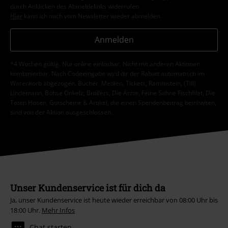
durch Anklicken des Abmeldelinks widerrufen.
Hier
kann ich mich vom Newsletter wieder abmelden.
Anmelden
*4 Wochen gültig. Nur online einlösbar. Nicht mit anderen Aktionen
kombinierbar. Nach Codeeingabe wird dir der Rabatt automatisch im
Warenkorb abgezogen. Bücher, Medien, Tickets, Rammstein, (Till)
Lindemann, Böhse Onkelz, Broilers, Die Ärzte, Feine Sahne Fischfilet, Die
Toten Hosen, Gutscheine & Artikel, die einen Spendenbeitrag beinhalten,
sind von der Aktion ausgeschlossen.
Unser Kundenservice ist für dich da
Ja, unser Kundenservice ist heute wieder erreichbar von 08:00 Uhr bis
18:00 Uhr.
Mehr Infos
Chat starten