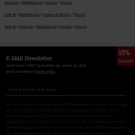
Männer
Bekleidung
Hosen
Shorts
Sale %
Bekleidung
Hosen & Shorts
Shorts
Sale %
Männer
Bekleidung
Hosen
Shorts
15%
E-Mail Newsletter
Rabatt
Greif einen 15%* Gutschein ab, wenn du dich
jetzt anmeldest!
Mehr Infos
Ich bin damit einverstanden, den EMP-Newsletter zu erhalten und willige
ein, dass die E.M.P. Merchandising Handelsgesellschaft mbH meine
personenbezogenen Daten verarbeitet um mich individuell und
regelmäßig über ihr Angebot zu informieren. Die Verarbeitung meiner
personenbezogenen Daten erfolgt entsprechend den Bestimmungen in
der
Datenschutzerklärung
. Ich kann meine Einwilligung jederzeit z. B.