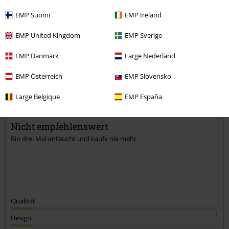
EMP Suomi
EMP Ireland
Kommentieren
EMP United Kingdom
EMP Sverige
EMP Danmark
Large Nederland
EMP Österreich
EMP Slovensko
Vernes B.
1 Bewertung
Large Belgique
EMP España
Geschrieben am: Sonntag, 10.05.2026
Nicht empfehlenswert
Bin drei Mal enteucht und kaufe nie mehr
Kommentar jetzt abschicken!
Qualität
1
Design