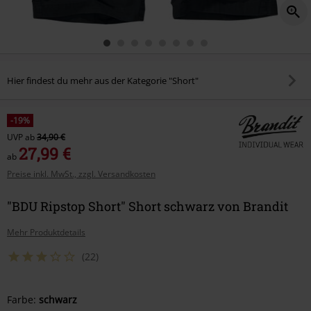
Hier findest du mehr aus der Kategorie "Short"
-19%
UVP
ab
34,90 €
27,99 €
ab
Preise inkl. MwSt., zzgl. Versandkosten
"BDU Ripstop Short" Short schwarz von Brandit
Mehr Produktdetails
(22)
Wähle
Farbe:
schwarz