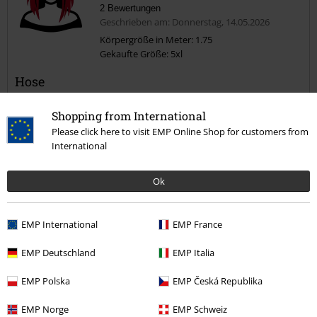
2 Bewertungen
Geschrieben am: Donnerstag, 14.05.2026
Körpergröße in Meter: 1.75
Gekaufte Größe: 5xl
Kommentar jetzt abschicken!
Hose
Hose einmal getragen und kaputt gegangen
Shopping from International
Please click here to visit EMP Online Shop for customers from
International
Ok
Qualität
1
Design
EMP International
EMP France
1
Passform
1
EMP Deutschland
EMP Italia
Verifizierte Rezension
EMP Polska
EMP Česká Republika
War diese Bewertung hilfreich für dich?
EMP Norge
EMP Schweiz