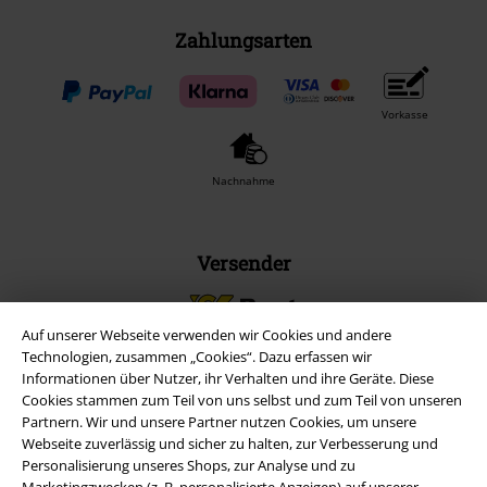
Zahlungsarten
Vorkasse
Nachnahme
Versender
Auf unserer Webseite verwenden wir Cookies und andere
Technologien, zusammen „Cookies“. Dazu erfassen wir
Informationen über Nutzer, ihr Verhalten und ihre Geräte. Diese
EMP App
Cookies stammen zum Teil von uns selbst und zum Teil von unseren
Partnern. Wir und unsere Partner nutzen Cookies, um unsere
Lade dir jetzt kostenlos unsere neue EMP App runter und genieße
Webseite zuverlässig und sicher zu halten, zur Verbesserung und
die vielen neuen Funktionen und Vorteile!
Personalisierung unseres Shops, zur Analyse und zu
Marketingzwecken (z. B. personalisierte Anzeigen) auf unserer