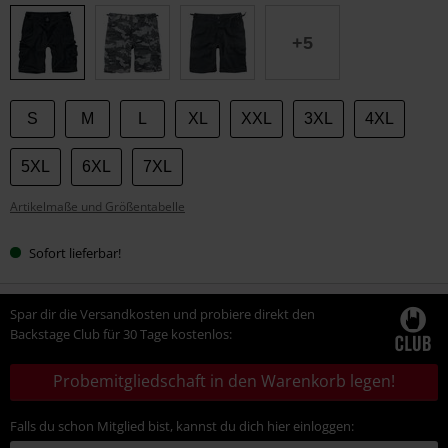
deine
Größe
+5
S
M
L
XL
XXL
3XL
4XL
5XL
6XL
7XL
Artikelmaße und Größentabelle
Sofort lieferbar!
Spar dir die Versandkosten und probiere direkt den
Backstage Club für 30 Tage kostenlos:
Probemitgliedschaft in den Warenkorb legen!
Falls du schon Mitglied bist, kannst du dich hier einloggen: