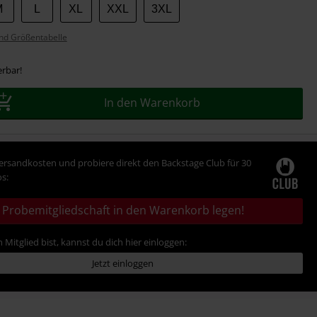
M
L
XL
XXL
3XL
nd Größentabelle
erbar!
In den Warenkorb
Versandkosten und probiere direkt den Backstage Club für 30
s:
Probemitgliedschaft in den Warenkorb legen!
 Mitglied bist, kannst du dich hier einloggen:
Jetzt einloggen