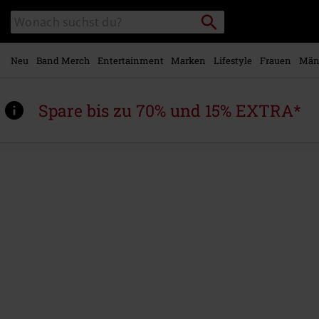
Zum
Packstation
Katalog
Hauptinhalt
suchen
durchsuchen
springen
Neu
Band Merch
Entertainment
Marken
Lifestyle
Frauen
Män
Spare bis zu 70% und 15% EXTRA*
https://www.emp.at/p/add-
violence/593884.html