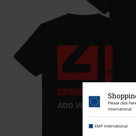
Shopping
Please click he
International
EMP International