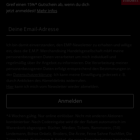
Greif einen 15%* Gutschein ab, wenn du dich
jetzt anmeldest!
Mehr Infos
Ich bin damit einverstanden, den EMP-Newsletter zu erhalten und willige
ein, dass die E.M.P. Merchandising Handelsgesellschaft mbH meine
personenbezogenen Daten verarbeitet um mich individuell und
regelmäßig über ihr Angebot zu informieren. Die Verarbeitung meiner
personenbezogenen Daten erfolgt entsprechend den Bestimmungen in
der
Datenschutzerklärung
. Ich kann meine Einwilligung jederzeit z. B.
durch Anklicken des Abmeldelinks widerrufen.
Hier
kann ich mich vom Newsletter wieder abmelden.
Anmelden
*4 Wochen gültig. Nur online einlösbar. Nicht mit anderen Aktionen
kombinierbar. Nach Codeeingabe wird dir der Rabatt automatisch im
Warenkorb abgezogen. Bücher, Medien, Tickets, Rammstein, (Till)
Lindemann, Böhse Onkelz, Broilers, Die Ärzte, Feine Sahne Fischfilet, Die
Toten Hosen, Gutscheine & Artikel, die einen Spendenbeitrag beinhalten,