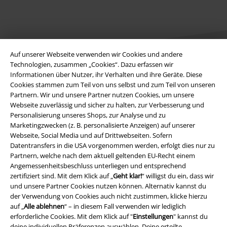
Auf unserer Webseite verwenden wir Cookies und andere
Technologien, zusammen „Cookies“. Dazu erfassen wir
Informationen über Nutzer, ihr Verhalten und ihre Geräte. Diese
Cookies stammen zum Teil von uns selbst und zum Teil von unseren
Rechtliches
Partnern. Wir und unsere Partner nutzen Cookies, um unsere
Webseite zuverlässig und sicher zu halten, zur Verbesserung und
AGB
Personalisierung unseres Shops, zur Analyse und zu
Marketingzwecken (z. B. personalisierte Anzeigen) auf unserer
Impressum
Webseite, Social Media und auf Drittwebseiten. Sofern
Datentransfers in die USA vorgenommen werden, erfolgt dies nur zu
Datenschutz
Partnern, welche nach dem aktuell geltenden EU-Recht einem
Angemessenheitsbeschluss unterliegen und entsprechend
zertifiziert sind. Mit dem Klick auf „
Geht klar!
“ willigst du ein, dass wir
Entsorgung und Umweltschutz
und unsere Partner Cookies nutzen können. Alternativ kannst du
der Verwendung von Cookies auch nicht zustimmen, klicke hierzu
Konformitätserklärung
auf „
Alle ablehnen
“ – in diesem Fall verwenden wir lediglich
erforderliche Cookies. Mit dem Klick auf "
Einstellungen
" kannst du
Information zur Barrierefreiheit
deine individuellen Präferenzen auswählen. Deine erteilte