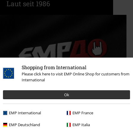
Laut seit 1986
Shopping from International
Please click here to visit EMP Online Shop for customers from
International
Ok
40 Jahre EMP
EMP International
EMP France
Jetzt entdecken!
EMP Deutschland
EMP Italia