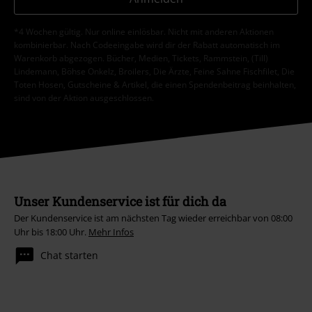
*4 Wochen gültig. Nur online einlösbar. Nicht mit anderen Aktionen
kombinierbar. Nach Codeeingabe wird dir der Rabatt automatisch im
Warenkorb abgezogen. Bücher, Medien, Tickets, Rammstein, (Till)
Lindemann, Böhse Onkelz, Broilers, Die Ärzte, Feine Sahne Fischfilet, Die
Toten Hosen, Gutscheine & Artikel, die einen Spendenbeitrag beinhalten,
sind von der Aktion ausgeschlossen.
Unser Kundenservice ist für dich da
Der Kundenservice ist am nächsten Tag wieder erreichbar von 08:00
Uhr bis 18:00 Uhr.
Mehr Infos
Chat starten