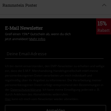
Rammstein Poster
15%
E-Mail Newsletter
Rabatt
Greif einen 15%* Gutschein ab, wenn du dich
jetzt anmeldest!
Mehr Infos
Ich bin damit einverstanden, den EMP-Newsletter zu erhalten und willige
ein, dass die E.M.P. Merchandising Handelsgesellschaft mbH meine
personenbezogenen Daten verarbeitet um mich individuell und
regelmäßig über ihr Angebot zu informieren. Die Verarbeitung meiner
personenbezogenen Daten erfolgt entsprechend den Bestimmungen in
der
Datenschutzerklärung
. Ich kann meine Einwilligung jederzeit z. B.
durch Anklicken des Abmeldelinks widerrufen.
Hier
kann ich mich vom Newsletter wieder abmelden.
Anmelden