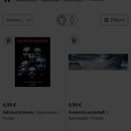
Filtern
6,99 €
9,99 €
Sehnsucht Movie
Rammstein
Rosenrot-Landschaft
Poster
Rammstein
Poster