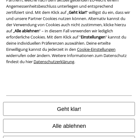
Partnern, welche nach dem aktuell geltenden EU-Recht einem
Angemessenheitsbeschluss unterliegen und entsprechend
Entsorgung und Umweltschutz
zertifiziert sind. Mit dem Klick auf „
Geht klar!
“ willigst du ein, dass wir
und unsere Partner Cookies nutzen können. Alternativ kannst du
Konformitätserklärung
der Verwendung von Cookies auch nicht zustimmen, klicke hierzu
auf „
Alle ablehnen
“ – in diesem Fall verwenden wir lediglich
Information zur Barrierefreiheit
erforderliche Cookies. Mit dem Klick auf "
Einstellungen
" kannst du
deine individuellen Präferenzen auswählen. Deine erteilte
Cookie-Einstellungen
Einwilligung kannst du jederzeit in den
Cookie-Einstellungen
widerrufen oder ändern. Weitere Informationen zum Datenschutz
findest du hier
Datenschutzerklärung
.
Vertrag widerrufen
Alle Preise inkl. gesetzlicher Mehrwertsteuer, zzgl.
Versandkosten
© 1986-2026 E.M.P. Merchandising HGmbH
Geht klar!
EMP Online Shops
Alle ablehnen
EMP International