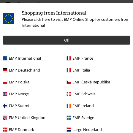
Kundenservice
Shopping from International
FAQ / Hilfe
Please click here to visit EMP Online Shop for customers from
International
Rückgaberichtlinien
Artikel zurücksenden
Ok
Größentabelle
EMP International
EMP France
BSC Mitgliedschaft kündigen
EMP Deutschland
EMP Italia
Zahlungsarten
EMP Polska
EMP Česká Republika
EMP Norge
EMP Schweiz
Angebote für dich
EMP Suomi
EMP Ireland
Magazin
EMP United Kingdom
EMP Sverige
Gewinnspiele
EMP Danmark
Large Nederland