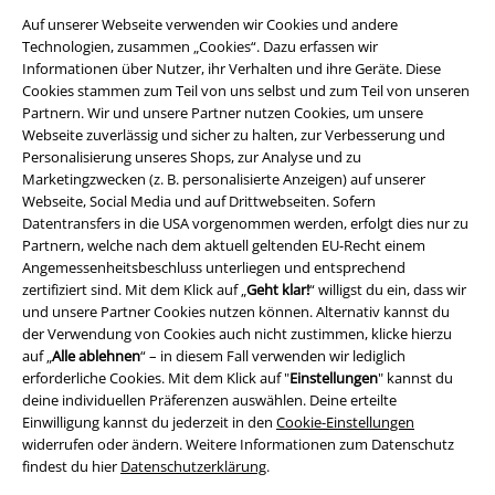
Auf unserer Webseite verwenden wir Cookies und andere
Technologien, zusammen „Cookies“. Dazu erfassen wir
Informationen über Nutzer, ihr Verhalten und ihre Geräte. Diese
Cookies stammen zum Teil von uns selbst und zum Teil von unseren
Partnern. Wir und unsere Partner nutzen Cookies, um unsere
Webseite zuverlässig und sicher zu halten, zur Verbesserung und
Personalisierung unseres Shops, zur Analyse und zu
Rechtliches
Marketingzwecken (z. B. personalisierte Anzeigen) auf unserer
Webseite, Social Media und auf Drittwebseiten. Sofern
AGB
Datentransfers in die USA vorgenommen werden, erfolgt dies nur zu
Partnern, welche nach dem aktuell geltenden EU-Recht einem
Impressum
Angemessenheitsbeschluss unterliegen und entsprechend
zertifiziert sind. Mit dem Klick auf „
Geht klar!
“ willigst du ein, dass wir
Datenschutz
und unsere Partner Cookies nutzen können. Alternativ kannst du
der Verwendung von Cookies auch nicht zustimmen, klicke hierzu
auf „
Alle ablehnen
“ – in diesem Fall verwenden wir lediglich
Entsorgung und Umweltschutz
erforderliche Cookies. Mit dem Klick auf "
Einstellungen
" kannst du
deine individuellen Präferenzen auswählen. Deine erteilte
Konformitätserklärung
Einwilligung kannst du jederzeit in den
Cookie-Einstellungen
widerrufen oder ändern. Weitere Informationen zum Datenschutz
Information zur Barrierefreiheit
findest du hier
Datenschutzerklärung
.