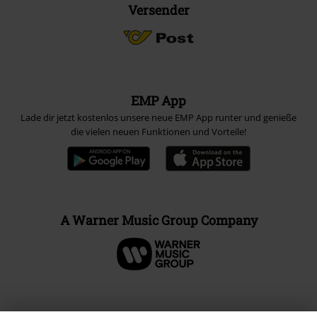
Versender
EMP App
Lade dir jetzt kostenlos unsere neue EMP App runter und genieße
die vielen neuen Funktionen und Vorteile!
A Warner Music Group Company