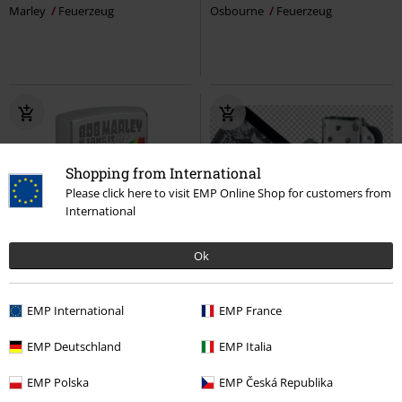
Marley
Feuerzeug
Osbourne
Feuerzeug
Shopping from International
Please click here to visit EMP Online Shop for customers from
International
Ok
%
-21%
Exklusiv
UVP
79,99 €
64,99 €
62,99 €
EMP International
EMP France
Zippo - Satin Chrome
Bob
No More Rules X Zippo
Rock
EMP Deutschland
EMP Italia
Marley
Feuerzeug
Rebel by EMP
Feuerzeug
EMP Polska
EMP Česká Republika