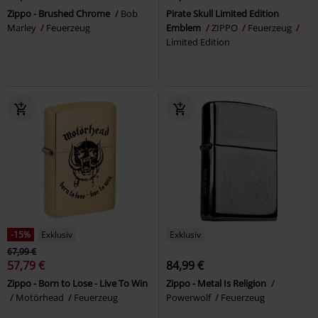
Zippo - Brushed Chrome
Bob
Pirate Skull Limited Edition
Marley
Feuerzeug
Emblem
ZIPPO
Feuerzeug
Limited Edition
-15%
Exklusiv
Exklusiv
67,99 €
57,79 €
84,99 €
Zippo - Born to Lose - Live To Win
Zippo - Metal Is Religion
Motörhead
Feuerzeug
Powerwolf
Feuerzeug