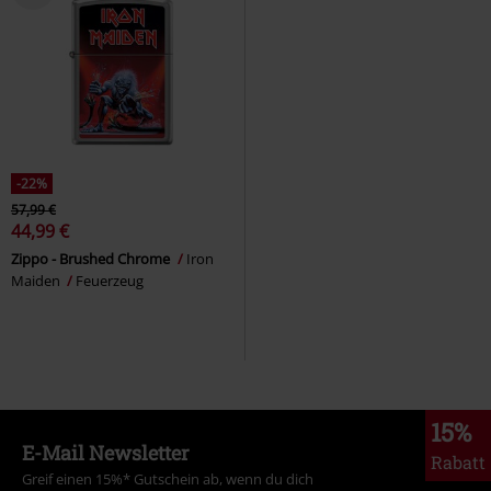
-22%
57,99 €
44,99 €
Zippo - Brushed Chrome
Iron
Maiden
Feuerzeug
15%
E-Mail Newsletter
Rabatt
Greif einen 15%* Gutschein ab, wenn du dich