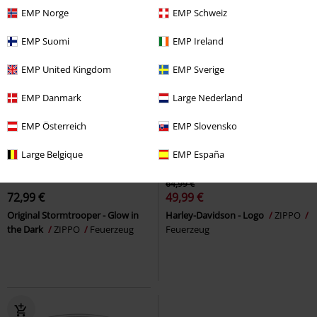
EMP Norge
EMP Schweiz
EMP Suomi
EMP Ireland
EMP United Kingdom
EMP Sverige
EMP Danmark
Large Nederland
EMP Österreich
EMP Slovensko
Large Belgique
EMP España
Exklusiv
-23%
64,99 €
72,99 €
49,99 €
Original Stormtrooper - Glow in
Harley-Davidson - Logo
ZIPPO
the Dark
ZIPPO
Feuerzeug
Feuerzeug