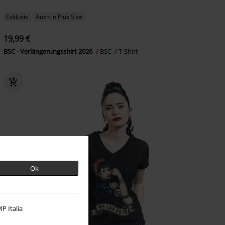
Exklusiv
Auch in Plus Size
19,99 €
BSC - Verlängerungsshirt 2026
BSC
T-Shirt
Ok
P Italia