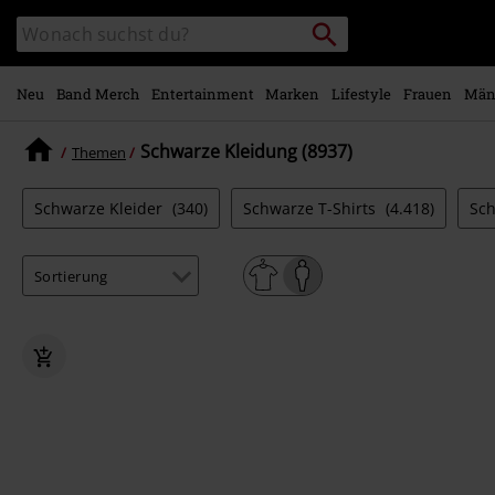
Zum
Packstation
Katalog
Hauptinhalt
suchen
durchsuchen
springen
Neu
Band Merch
Entertainment
Marken
Lifestyle
Frauen
Män
Schwarze Kleidung (8937)
Themen
Schwarze Kleider
(340)
Schwarze T-Shirts
(4.418)
Sch