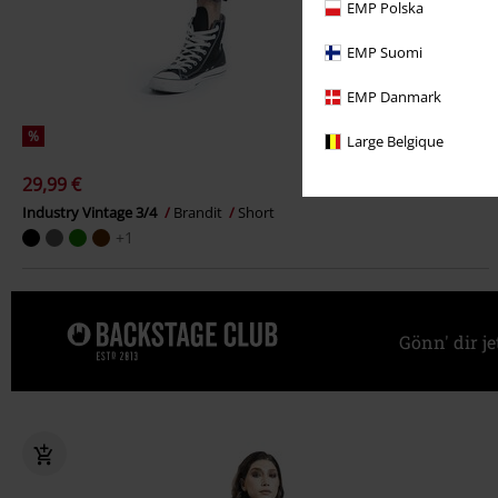
EMP Polska
EMP Suomi
EMP Danmark
%
Large Belgique
29,99 €
Industry Vintage 3/4
Brandit
Short
+1
Gönn' dir j