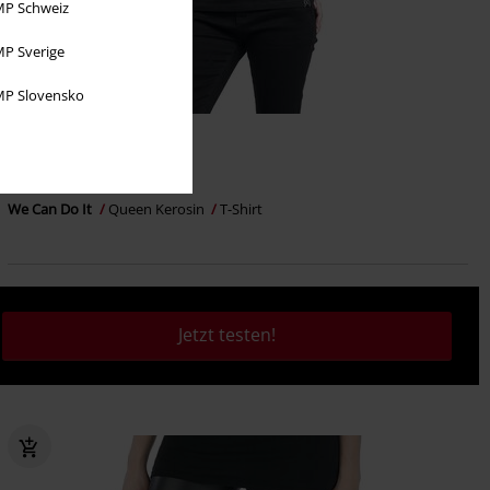
P Schweiz
P Sverige
P Slovensko
Auch in Plus Size
34,99 €
ab
We Can Do It
Queen Kerosin
T-Shirt
Jetzt testen!