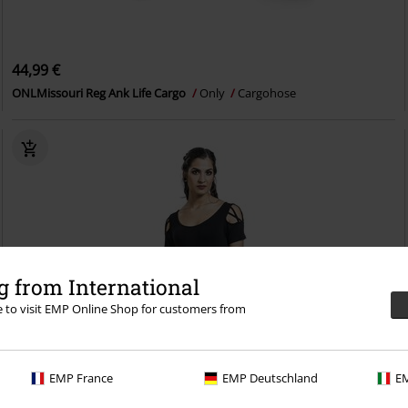
44,99 €
ONLMissouri Reg Ank Life Cargo
Only
Cargohose
 from International
re to visit EMP Online Shop for customers from
EMP France
EMP Deutschland
EM