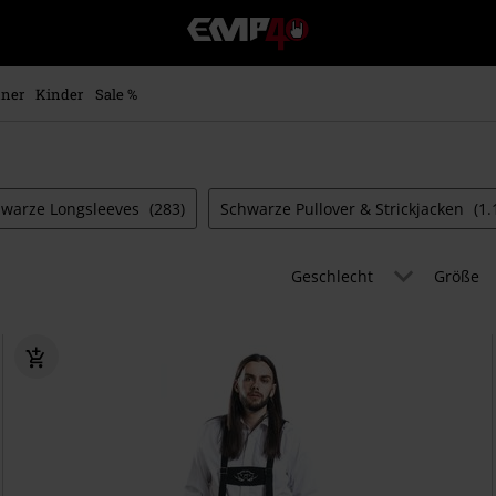
EMP
Merchandise
-
Fanartikel
ner
Kinder
Sale %
Shop
für
Rock
&
Entertainment
warze Longsleeves
(283)
Schwarze Pullover & Strickjacken
(1.
Geschlecht
Größe