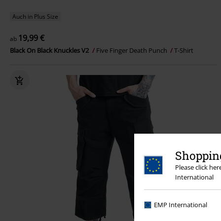
Auch in Plus Size
19,99 €
ab
Black On Black Knuckles V2
Five Finger Death Punch
T-Shirt
Shopping
Please click he
International
EMP International