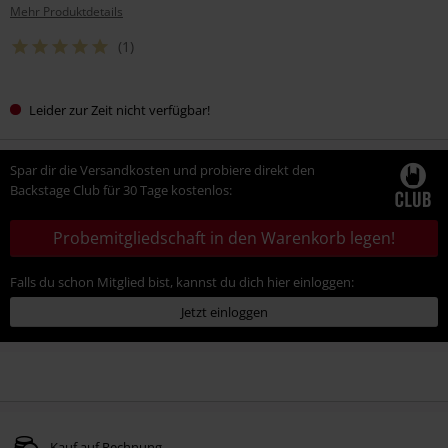
Mehr Produktdetails
(1)
Leider zur Zeit nicht verfügbar!
Spar dir die Versandkosten und probiere direkt den
Backstage Club für 30 Tage kostenlos:
Probemitgliedschaft in den Warenkorb legen!
Falls du schon Mitglied bist, kannst du dich hier einloggen:
Jetzt einloggen
Kauf auf Rechnung