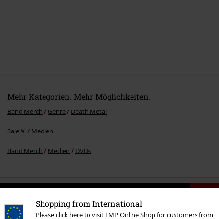
Mehr Kategorien. Mehr Möglichkeiten.
Band Merch
Genre
Death Metal
Sale %
Medien
Band Merch
Medien
DVDs
15%
E-Mail Newsletter
Shopping from International
Rabatt
Greif einen 15%* Gutschein ab, wenn du dich
Please click here to visit EMP Online Shop for customers from