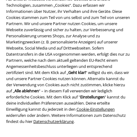
Technologien, zusammen „Cookies“. Dazu erfassen wir
Informationen über Nutzer, ihr Verhalten und ihre Geräte. Diese
Cookies stammen zum Teil von uns selbst und zum Teil von unseren
Partnern. Wir und unsere Partner nutzen Cookies, um unsere
Webseite zuverlässig und sicher zu halten, zur Verbesserung und
Personalisierung unseres Shops, zur Analyse und zu
Marketingzwecken (z. B. personalisierte Anzeigen) auf unserer
Rechtliches
Webseite, Social Media und auf Drittwebseiten. Sofern
Datentransfers in die USA vorgenommen werden, erfolgt dies nur zu
AGB
Partnern, welche nach dem aktuell geltenden EU-Recht einem
Angemessenheitsbeschluss unterliegen und entsprechend
Impressum
zertifiziert sind. Mit dem Klick auf „
Geht klar!
“ willigst du ein, dass wir
und unsere Partner Cookies nutzen können. Alternativ kannst du
der Verwendung von Cookies auch nicht zustimmen, klicke hierzu
Datenschutz
auf „
Alle ablehnen
“ – in diesem Fall verwenden wir lediglich
erforderliche Cookies. Mit dem Klick auf "
Einstellungen
" kannst du
Entsorgung und Umweltschutz
deine individuellen Präferenzen auswählen. Deine erteilte
Einwilligung kannst du jederzeit in den
Cookie-Einstellungen
Konformitätserklärung
widerrufen oder ändern. Weitere Informationen zum Datenschutz
findest du hier
Datenschutzerklärung
.
Information zur Barrierefreiheit