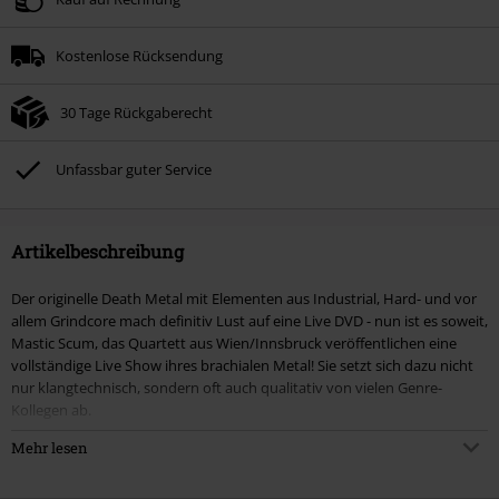
Kostenlose Rücksendung
30 Tage Rückgaberecht
Unfassbar guter Service
Artikelbeschreibung
Der originelle Death Metal mit Elementen aus Industrial, Hard- und vor
allem Grindcore mach definitiv Lust auf eine Live DVD - nun ist es soweit,
Mastic Scum, das Quartett aus Wien/Innsbruck veröffentlichen eine
vollständige Live Show ihres brachialen Metal! Sie setzt sich dazu nicht
nur klangtechnisch, sondern oft auch qualitativ von vielen Genre-
Kollegen ab.
Mehr lesen
Neben der Live-Show beinhaltet die DVD noch folgendes:
- Band-Interview