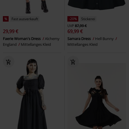
%
Fast ausverkauft
-20%
Stickerei
UVP
87,99 €
29,99 €
69,99 €
Faerie Woman's Dress
Alchemy
Samara Dress
Hell Bunny
England
Mittellanges Kleid
Mittellanges Kleid