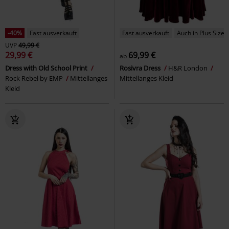
-40%
Fast ausverkauft
Fast ausverkauft
Auch in Plus Size
UVP
49,99 €
29,99 €
69,99 €
ab
Dress with Old School Print
Rosivra Dress
H&R London
Rock Rebel by EMP
Mittellanges
Mittellanges Kleid
Kleid