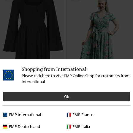
Shopping from International
Please click here to visit EMP Online Shop for customers from
International
Ok
%
Fast ausverkauft
-22%
Auch in Plus Size
UVP
ab
80,99 €
49,99 €
62,99 €
ab
EMP International
EMP France
Eye Of Eris Midi Dress
KIHILIST
Midori Dress
Hell Bunny
by KILLSTAR
Mittellanges Kleid
Kurzes Kleid
EMP Deutschland
EMP Italia