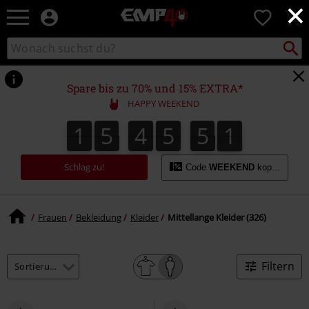
×
EMP
0
Merchandise
-
Packst
Katalog
suchen
Fanartikel
durchsuchen
Shop
für
Spare bis zu 70% und 15% EXTRA*
Rock
HAPPY WEEKEND
&
Entertainment
1
5
4
5
5
0
1
5
4
5
4
9
1
9
0
4
5
Schlag zu!
Code
WEEKEND
kopieren
Frauen
Bekleidung
Kleider
Mittellange Kleider (326)
Filtern