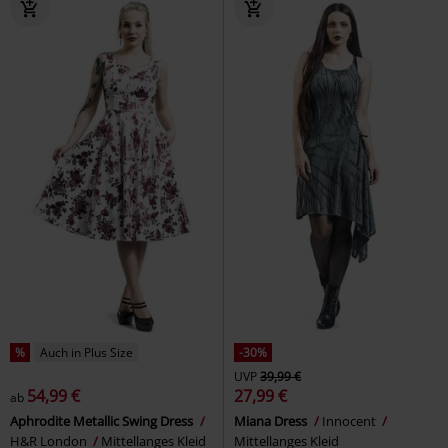
%
Auch in Plus Size
-30%
UVP
39,99 €
54,99 €
27,99 €
ab
Aphrodite Metallic Swing Dress
Miana Dress
Innocent
H&R London
Mittellanges Kleid
Mittellanges Kleid