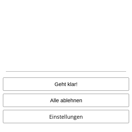
Fast ausverkauft
Neu
-33%
Fast ausverkauft
UVP
59,99 €
74,99 €
39,99 €
Geht klar!
Celestial Summer - Midnight Vale
Karte des Rumtreibers
Harry
Short Sleeve Midi Dress
Killstar
Potter
Kurzes Kleid
Mittellanges Kleid
Alle ablehnen
Einstellungen