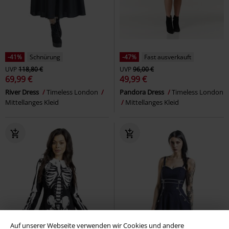
-41%
Schnürung
-47%
Fast ausverkauft
UVP
118,80 €
UVP
96,00 €
69,99 €
49,99 €
River Dress
Timeless London
Pandora Dress
Timeless London
Mittellanges Kleid
Mittellanges Kleid
Auf unserer Webseite verwenden wir Cookies und andere