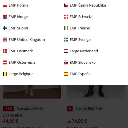
EMP Polska
EMP Česká Republika
EMP Norge
EMP Schweiz
EMP Suomi
EMP Ireland
EMP United Kingdom
EMP Sverige
EMP Danmark
Large Nederland
EMP Österreich
EMP Slovensko
Large Belgique
EMP España
-31%
Fast ausverkauft
%
Auch in Plus Size
UVP
66,00 €
44,99 €
74,99 €
ab