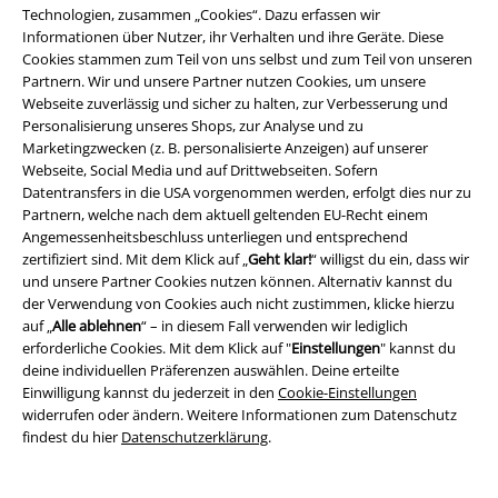
Technologien, zusammen „Cookies“. Dazu erfassen wir
Informationen über Nutzer, ihr Verhalten und ihre Geräte. Diese
Cookies stammen zum Teil von uns selbst und zum Teil von unseren
Partnern. Wir und unsere Partner nutzen Cookies, um unsere
Webseite zuverlässig und sicher zu halten, zur Verbesserung und
Personalisierung unseres Shops, zur Analyse und zu
Marketingzwecken (z. B. personalisierte Anzeigen) auf unserer
Webseite, Social Media und auf Drittwebseiten. Sofern
-54%
Exklusiv
%
Datentransfers in die USA vorgenommen werden, erfolgt dies nur zu
UVP
69,99 €
Partnern, welche nach dem aktuell geltenden EU-Recht einem
31,99 €
54,99 €
Angemessenheitsbeschluss unterliegen und entsprechend
EMP Signature Collection
Ghost
Claudia Nautical Flared Dress
zertifiziert sind. Mit dem Klick auf „
Geht klar!
“ willigst du ein, dass wir
Kurzes Kleid
Voodoo Vixen
Mittellanges Kleid
und unsere Partner Cookies nutzen können. Alternativ kannst du
der Verwendung von Cookies auch nicht zustimmen, klicke hierzu
auf „
Alle ablehnen
“ – in diesem Fall verwenden wir lediglich
erforderliche Cookies. Mit dem Klick auf "
Einstellungen
" kannst du
deine individuellen Präferenzen auswählen. Deine erteilte
Einwilligung kannst du jederzeit in den
Cookie-Einstellungen
widerrufen oder ändern. Weitere Informationen zum Datenschutz
findest du hier
Datenschutzerklärung
.