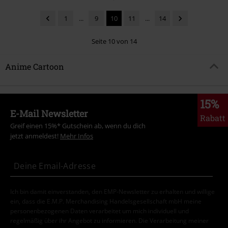
1
...
9
10
11
...
14
Seite 10 von 14
Anime Cartoon
15%
E-Mail Newsletter
Rabatt
Greif einen 15%* Gutschein ab, wenn du dich
jetzt anmeldest!
Mehr Infos
Ich bin damit einverstanden, den EMP-Newsletter zu erhalten und willige
ein, dass die E.M.P. Merchandising Handelsgesellschaft mbH meine
personenbezogenen Daten verarbeitet um mich individuell und
regelmäßig über ihr Angebot zu informieren. Die Verarbeitung meiner