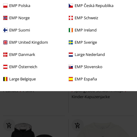
EMP Polska
EMP Česká Republika
EMP Norge
EMP Schweiz
EMP Suomi
EMP Ireland
EMP United Kingdom
EMP Sverige
EMP Danmark
Large Nederland
Fast ausverkauft
Exklusiv
-20%
Kids
EMP Österreich
EMP Slovensko
UVP
ab
29,99 €
UVP
49,99 €
19,99 €
39,99 €
ab
Large Belgique
EMP España
Snoopy - Retro Rainbow
Metal-Kids - Spongebob - Gitarre
Peanuts
T-Shirt
SpongeBob Schwammkopf
Kinder-Kapuzenjacke