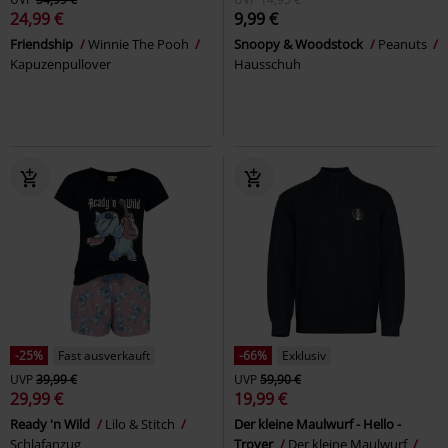
24,99 €
9,99 €
Friendship
Winnie The Pooh
Snoopy & Woodstock
Peanuts
Kapuzenpullover
Hausschuh
-25%
Fast ausverkauft
-66%
Exklusiv
UVP
39,99 €
UVP
59,90 €
29,99 €
19,99 €
Ready 'n Wild
Lilo & Stitch
Der kleine Maulwurf - Hello -
Schlafanzug
Troyer
Der kleine Maulwurf