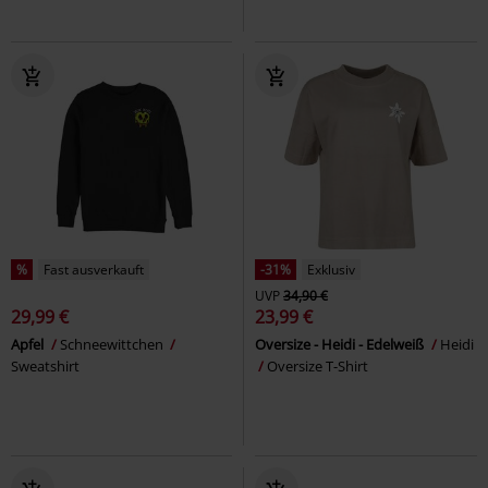
%
Fast ausverkauft
-31%
Exklusiv
UVP
34,90 €
29,99 €
23,99 €
Apfel
Schneewittchen
Oversize - Heidi - Edelweiß
Heidi
Sweatshirt
Oversize T-Shirt