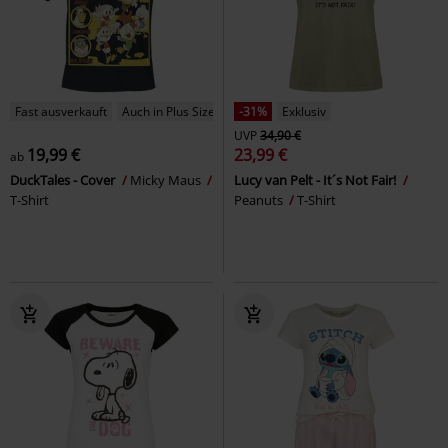
Fast ausverkauft
Auch in Plus Size
-31%
Exklusiv
UVP
34,90 €
19,99 €
23,99 €
ab
DuckTales - Cover
Micky Maus
Lucy van Pelt - It´s Not Fair!
T-Shirt
Peanuts
T-Shirt