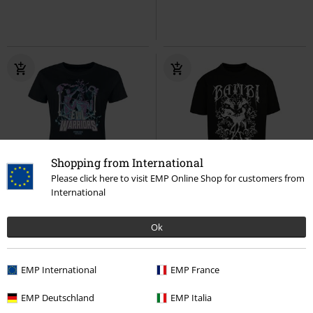
Shopping from International
Please click here to visit EMP Online Shop for customers from
International
-40%
Exklusiv
%
Oversize
UVP
ab
24,99 €
14,99 €
19,99 €
ab
Ok
Evil Warriors
Masters Of The
Roschach
Bambi
Oversize T-
Universe
T-Shirt
Shirt
EMP International
EMP France
EMP Deutschland
EMP Italia