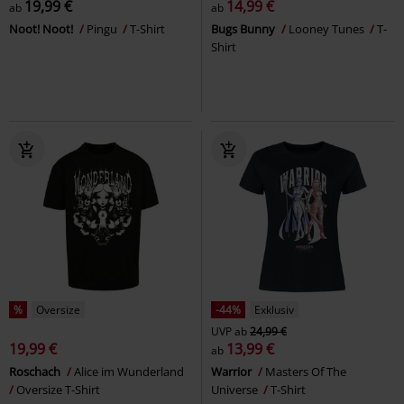
19,99 €
14,99 €
ab
ab
Noot! Noot!
Pingu
T-Shirt
Bugs Bunny
Looney Tunes
T-
Shirt
%
Oversize
-44%
Exklusiv
UVP
ab
24,99 €
19,99 €
13,99 €
ab
Roschach
Alice im Wunderland
Warrior
Masters Of The
Oversize T-Shirt
Universe
T-Shirt