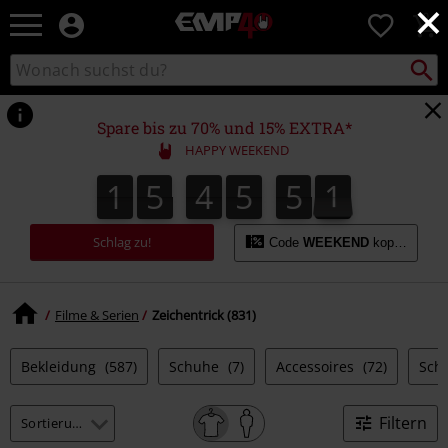
×
EMP
0
Merchandise
-
Packst
Katalog
suchen
Fanartikel
durchsuchen
Shop
für
Spare bis zu 70% und 15% EXTRA*
Rock
HAPPY WEEKEND
&
Entertainment
1
5
4
5
5
0
1
5
4
5
4
9
5
1
4
9
0
Schlag zu!
Code
WEEKEND
kopieren
Filme & Serien
Zeichentrick (831)
Bekleidung
(587)
Schuhe
(7)
Accessoires
(72)
Sch
Filtern