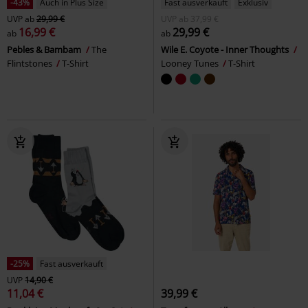
-43%
Auch in Plus Size
Fast ausverkauft
Exklusiv
UVP
ab
29,99 €
UVP
ab
37,99 €
16,99 €
29,99 €
ab
ab
Pebles & Bambam
The
Wile E. Coyote - Inner Thoughts
Flintstones
T-Shirt
Looney Tunes
T-Shirt
-25%
Fast ausverkauft
UVP
14,90 €
11,04 €
39,99 €