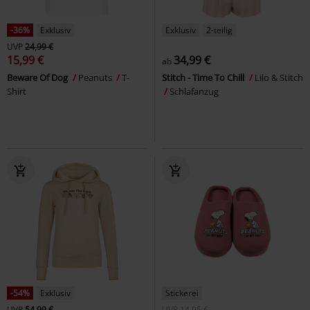
-36%
Exklusiv
Exklusiv
2-teilig
UVP
24,99 €
15,99 €
34,99 €
ab
Beware Of Dog
Peanuts
T-
Stitch - Time To Chill
Lilo & Stitch
Shirt
Schlafanzug
-54%
Exklusiv
Stickerei
UVP
54,99 €
UVP
14,95 €