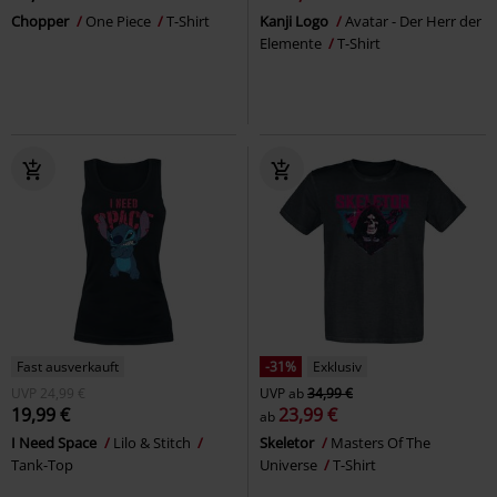
Chopper
One Piece
T-Shirt
Kanji Logo
Avatar - Der Herr der
Elemente
T-Shirt
Fast ausverkauft
-31%
Exklusiv
UVP
24,99 €
UVP
ab
34,99 €
19,99 €
23,99 €
ab
I Need Space
Lilo & Stitch
Skeletor
Masters Of The
Tank-Top
Universe
T-Shirt