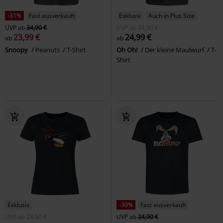
-31%
Fast ausverkauft
Exklusiv
Auch in Plus Size
UVP
ab
34,90 €
UVP
ab
34,90 €
23,99 €
24,99 €
ab
ab
Snoopy
Peanuts
T-Shirt
Oh Oh!
Der kleine Maulwurf
T-
Shirt
Exklusiv
-39%
Fast ausverkauft
UVP
ab
24,90 €
UVP
ab
24,90 €