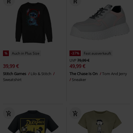
%
Auch in Plus Size
-37%
Fast ausverkauft
UVP
79,99 €
39,99 €
49,99 €
Stitch Games
Lilo & Stitch
The Chase Is On
Tom And Jerry
Sweatshirt
Sneaker