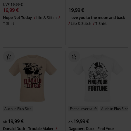
UVP
19,99 €
16,99 €
19,99 €
Nope Not Today
Lilo & Stitch
I love you to the moon and back
T-Shirt
Lilo & Stitch
T-Shirt
Auch in Plus Size
Fast ausverkauft
Auch in Plus Size
19,99 €
19,99 €
ab
ab
Donald Duck - Trouble Maker
Dagobert Duck - Find Your