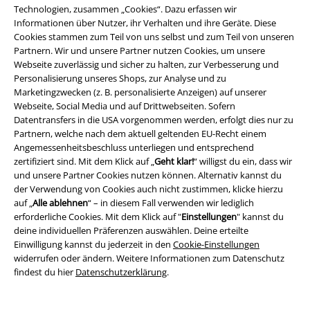
Angebote für dich
Technologien, zusammen „Cookies“. Dazu erfassen wir
Informationen über Nutzer, ihr Verhalten und ihre Geräte. Diese
Magazin
Cookies stammen zum Teil von uns selbst und zum Teil von unseren
Partnern. Wir und unsere Partner nutzen Cookies, um unsere
Gewinnspiele
Webseite zuverlässig und sicher zu halten, zur Verbesserung und
Personalisierung unseres Shops, zur Analyse und zu
EMP Gutscheine bestellen
Marketingzwecken (z. B. personalisierte Anzeigen) auf unserer
Webseite, Social Media und auf Drittwebseiten. Sofern
EMP Backstage Club
Datentransfers in die USA vorgenommen werden, erfolgt dies nur zu
Partnern, welche nach dem aktuell geltenden EU-Recht einem
Studentenrabatt
Angemessenheitsbeschluss unterliegen und entsprechend
zertifiziert sind. Mit dem Klick auf „
Geht klar!
“ willigst du ein, dass wir
und unsere Partner Cookies nutzen können. Alternativ kannst du
der Verwendung von Cookies auch nicht zustimmen, klicke hierzu
auf „
Alle ablehnen
“ – in diesem Fall verwenden wir lediglich
Über EMP
erforderliche Cookies. Mit dem Klick auf "
Einstellungen
" kannst du
deine individuellen Präferenzen auswählen. Deine erteilte
EMP Events
Einwilligung kannst du jederzeit in den
Cookie-Einstellungen
widerrufen oder ändern. Weitere Informationen zum Datenschutz
Partnerprogramm
findest du hier
Datenschutzerklärung
.
EMP Stores