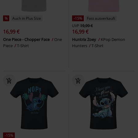
%
Auch in Plus Size
-15%
Fast ausverkauft
UVP
19,99 €
16,99 €
16,99 €
One Piece - Chopper Face
One
Huntrix Zoey
KPop Demon
Piece
T-Shirt
Hunters
T-Shirt
-15%