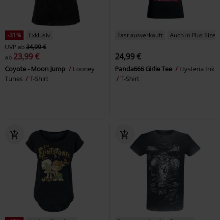
-31%
Exklusiv
Fast ausverkauft
Auch in Plus Size
UVP
ab
34,99 €
23,99 €
24,99 €
ab
Coyote - Moon Jump
Looney
Panda666 Girlie Tee
Hysteria Ink
Tunes
T-Shirt
T-Shirt